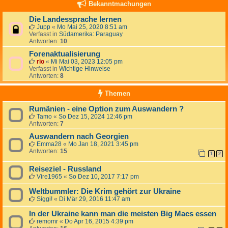
Bekanntmachungen
Die Landessprache lernen
Jupp
«
Mo Mai 25, 2020 8:51 am
Verfasst in
Südamerika: Paraguay
Antworten:
10
Forenaktualisierung
rio
«
Mi Mai 03, 2023 12:05 pm
Verfasst in
Wichtige Hinweise
Antworten:
8
Themen
Rumänien - eine Option zum Auswandern ?
Tamo
«
So Dez 15, 2024 12:46 pm
Antworten:
7
Auswandern nach Georgien
Emma28
«
Mo Jan 18, 2021 3:45 pm
Antworten:
15
1
2
Reiseziel - Russland
Vire1965
«
So Dez 10, 2017 7:17 pm
Weltbummler: Die Krim gehört zur Ukraine
Siggi!
«
Di Mär 29, 2016 11:47 am
In der Ukraine kann man die meisten Big Macs essen
remomr
«
Do Apr 16, 2015 4:39 pm