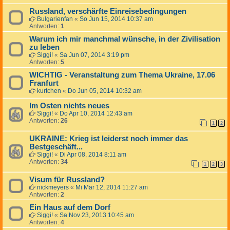
Russland, verschärfte Einreisebedingungen
Bulgarienfan
«
So Jun 15, 2014 10:37 am
Antworten:
1
Warum ich mir manchmal wünsche, in der Zivilisation
zu leben
Siggi!
«
Sa Jun 07, 2014 3:19 pm
Antworten:
5
WICHTIG - Veranstaltung zum Thema Ukraine, 17.06
Franfurt
kurtchen
«
Do Jun 05, 2014 10:32 am
Im Osten nichts neues
Siggi!
«
Do Apr 10, 2014 12:43 am
Antworten:
26
1
2
UKRAINE: Krieg ist leiderst noch immer das
Bestgeschäft...
Siggi!
«
Di Apr 08, 2014 8:11 am
Antworten:
34
1
2
3
Visum für Russland?
nickmeyers
«
Mi Mär 12, 2014 11:27 am
Antworten:
2
Ein Haus auf dem Dorf
Siggi!
«
Sa Nov 23, 2013 10:45 am
Antworten:
4