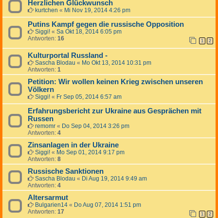
Herzlichen Glückwunsch
kurtchen
«
Mi Nov 19, 2014 4:26 pm
Putins Kampf gegen die russische Opposition
Siggi!
«
Sa Okt 18, 2014 6:05 pm
Antworten:
16
1
2
Kulturportal Russland -
Sascha Blodau
«
Mo Okt 13, 2014 10:31 pm
Antworten:
1
Petition: Wir wollen keinen Krieg zwischen unseren
Völkern
Siggi!
«
Fr Sep 05, 2014 6:57 am
Erfahrungsbericht zur Ukraine aus Gesprächen mit
Russen
remomr
«
Do Sep 04, 2014 3:26 pm
Antworten:
4
Zinsanlagen in der Ukraine
Siggi!
«
Mo Sep 01, 2014 9:17 pm
Antworten:
8
Russische Sanktionen
Sascha Blodau
«
Di Aug 19, 2014 9:49 am
Antworten:
4
Altersarmut
Bulgarien14
«
Do Aug 07, 2014 1:51 pm
Antworten:
17
1
2