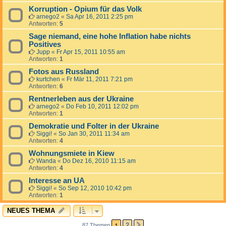
Korruption - Opium für das Volk
arnego2
«
Sa Apr 16, 2011 2:25 pm
Antworten:
5
Sage niemand, eine hohe Inflation habe nichts
Positives
Jupp
«
Fr Apr 15, 2011 10:55 am
Antworten:
1
Fotos aus Russland
kurtchen
«
Fr Mär 11, 2011 7:21 pm
Antworten:
6
Rentnerleben aus der Ukraine
arnego2
«
Do Feb 10, 2011 12:02 pm
Antworten:
1
Demokratie und Folter in der Ukraine
Siggi!
«
So Jan 30, 2011 11:34 am
Antworten:
4
Wohnungsmiete in Kiew
Wanda
«
Do Dez 16, 2010 11:15 am
Antworten:
4
Interesse an UA
Siggi!
«
So Sep 12, 2010 10:42 pm
Antworten:
1
NEUES THEMA
1
2
87 Themen
NÄCHSTE