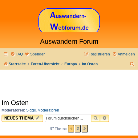
Auswandern Forum
FAQ
Spenden
Registrieren
Anmelden
S
Startseite
Foren-Übersicht
Europa
Im Osten
u
c
h
e
Im Osten
Moderatoren:
Siggi!
,
Moderatoren
SUCHE
ERWEITERTE 
NEUES THEMA
1
2
87 Themen
NÄCHSTE