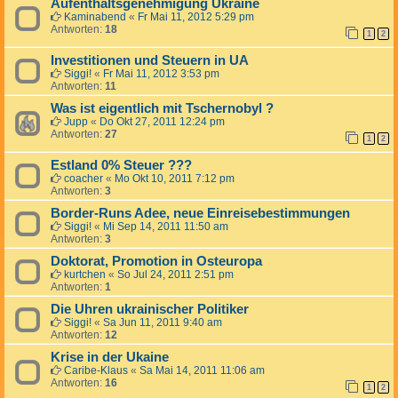
Aufenthaltsgenehmigung Ukraine
Kaminabend
«
Fr Mai 11, 2012 5:29 pm
Antworten:
18
1
2
Investitionen und Steuern in UA
Siggi!
«
Fr Mai 11, 2012 3:53 pm
Antworten:
11
Was ist eigentlich mit Tschernobyl ?
Jupp
«
Do Okt 27, 2011 12:24 pm
Antworten:
27
1
2
Estland 0% Steuer ???
coacher
«
Mo Okt 10, 2011 7:12 pm
Antworten:
3
Border-Runs Adee, neue Einreisebestimmungen
Siggi!
«
Mi Sep 14, 2011 11:50 am
Antworten:
3
Doktorat, Promotion in Osteuropa
kurtchen
«
So Jul 24, 2011 2:51 pm
Antworten:
1
Die Uhren ukrainischer Politiker
Siggi!
«
Sa Jun 11, 2011 9:40 am
Antworten:
12
Krise in der Ukaine
Caribe-Klaus
«
Sa Mai 14, 2011 11:06 am
Antworten:
16
1
2