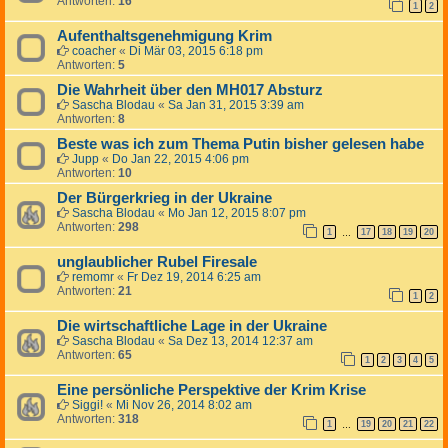
Antworten:
16
1
2
Aufenthaltsgenehmigung Krim
coacher
«
Di Mär 03, 2015 6:18 pm
Antworten:
5
Die Wahrheit über den MH017 Absturz
Sascha Blodau
«
Sa Jan 31, 2015 3:39 am
Antworten:
8
Beste was ich zum Thema Putin bisher gelesen habe
Jupp
«
Do Jan 22, 2015 4:06 pm
Antworten:
10
Der Bürgerkrieg in der Ukraine
Sascha Blodau
«
Mo Jan 12, 2015 8:07 pm
Antworten:
298
1
17
18
19
20
…
unglaublicher Rubel Firesale
remomr
«
Fr Dez 19, 2014 6:25 am
Antworten:
21
1
2
Die wirtschaftliche Lage in der Ukraine
Sascha Blodau
«
Sa Dez 13, 2014 12:37 am
Antworten:
65
1
2
3
4
5
Eine persönliche Perspektive der Krim Krise
Siggi!
«
Mi Nov 26, 2014 8:02 am
Antworten:
318
1
19
20
21
22
…