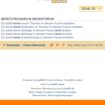
GEHE ZU
BERECHTIGUNGEN IN DIESEM FORUM
Du darfst
keine
neuen Themen in diesem Forum erstellen.
Du darfst
keine
Antworten zu Themen in diesem Forum erstellen.
Du darfst deine Beiträge in diesem Forum
nicht
ändern.
Du darfst deine Beiträge in diesem Forum
nicht
löschen.
Du darfst
keine
Dateianhänge in diesem Forum erstellen.
Startseite
Foren-Übersicht
Alle Zeiten sind
UTC+02:00
Powered by
phpBB
® Forum Software © phpBB Limited
Style by
phpBB Spain
Deutsche Übersetzung durch
phpBB.de
Moon Image Courtesy of Calendrier Lunaire.
Datenschutz
|
Nutzungsbedingungen