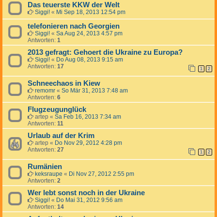
Das teuerste KKW der Welt
Siggi!
«
Mi Sep 18, 2013 12:54 pm
telefonieren nach Georgien
Siggi!
«
Sa Aug 24, 2013 4:57 pm
Antworten:
1
2013 gefragt: Gehoert die Ukraine zu Europa?
Siggi!
«
Do Aug 08, 2013 9:15 am
Antworten:
17
1
2
Schneechaos in Kiew
remomr
«
So Mär 31, 2013 7:48 am
Antworten:
6
Flugzeugunglück
artep
«
Sa Feb 16, 2013 7:34 am
Antworten:
11
Urlaub auf der Krim
artep
«
Do Nov 29, 2012 4:28 pm
Antworten:
27
1
2
Rumänien
keksraupe
«
Di Nov 27, 2012 2:55 pm
Antworten:
2
Wer lebt sonst noch in der Ukraine
Siggi!
«
Do Mai 31, 2012 9:56 am
Antworten:
14