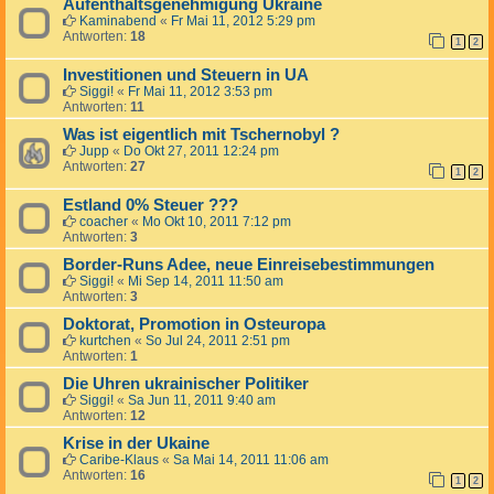
Aufenthaltsgenehmigung Ukraine
Kaminabend
«
Fr Mai 11, 2012 5:29 pm
Antworten:
18
1
2
Investitionen und Steuern in UA
Siggi!
«
Fr Mai 11, 2012 3:53 pm
Antworten:
11
Was ist eigentlich mit Tschernobyl ?
Jupp
«
Do Okt 27, 2011 12:24 pm
Antworten:
27
1
2
Estland 0% Steuer ???
coacher
«
Mo Okt 10, 2011 7:12 pm
Antworten:
3
Border-Runs Adee, neue Einreisebestimmungen
Siggi!
«
Mi Sep 14, 2011 11:50 am
Antworten:
3
Doktorat, Promotion in Osteuropa
kurtchen
«
So Jul 24, 2011 2:51 pm
Antworten:
1
Die Uhren ukrainischer Politiker
Siggi!
«
Sa Jun 11, 2011 9:40 am
Antworten:
12
Krise in der Ukaine
Caribe-Klaus
«
Sa Mai 14, 2011 11:06 am
Antworten:
16
1
2