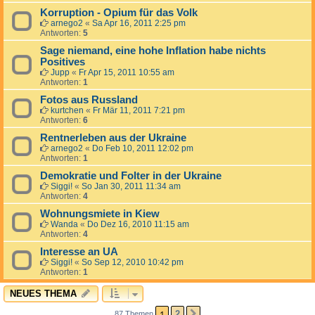
Korruption - Opium für das Volk
arnego2
«
Sa Apr 16, 2011 2:25 pm
Antworten:
5
Sage niemand, eine hohe Inflation habe nichts
Positives
Jupp
«
Fr Apr 15, 2011 10:55 am
Antworten:
1
Fotos aus Russland
kurtchen
«
Fr Mär 11, 2011 7:21 pm
Antworten:
6
Rentnerleben aus der Ukraine
arnego2
«
Do Feb 10, 2011 12:02 pm
Antworten:
1
Demokratie und Folter in der Ukraine
Siggi!
«
So Jan 30, 2011 11:34 am
Antworten:
4
Wohnungsmiete in Kiew
Wanda
«
Do Dez 16, 2010 11:15 am
Antworten:
4
Interesse an UA
Siggi!
«
So Sep 12, 2010 10:42 pm
Antworten:
1
NEUES THEMA
1
2
87 Themen
NÄCHSTE