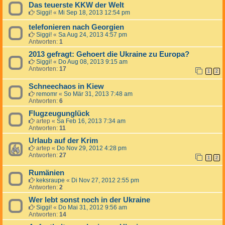
Das teuerste KKW der Welt
Siggi!
«
Mi Sep 18, 2013 12:54 pm
telefonieren nach Georgien
Siggi!
«
Sa Aug 24, 2013 4:57 pm
Antworten:
1
2013 gefragt: Gehoert die Ukraine zu Europa?
Siggi!
«
Do Aug 08, 2013 9:15 am
Antworten:
17
1
2
Schneechaos in Kiew
remomr
«
So Mär 31, 2013 7:48 am
Antworten:
6
Flugzeugunglück
artep
«
Sa Feb 16, 2013 7:34 am
Antworten:
11
Urlaub auf der Krim
artep
«
Do Nov 29, 2012 4:28 pm
Antworten:
27
1
2
Rumänien
keksraupe
«
Di Nov 27, 2012 2:55 pm
Antworten:
2
Wer lebt sonst noch in der Ukraine
Siggi!
«
Do Mai 31, 2012 9:56 am
Antworten:
14