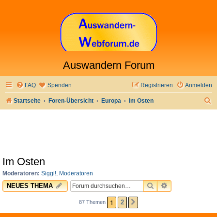
Auswandern Forum
FAQ
Spenden
Registrieren
Anmelden
S
Startseite
Foren-Übersicht
Europa
Im Osten
u
c
h
e
Im Osten
Moderatoren:
Siggi!
,
Moderatoren
SUCHE
ERWEITERTE 
NEUES THEMA
1
2
87 Themen
NÄCHSTE