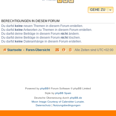
GEHE ZU
BERECHTIGUNGEN IN DIESEM FORUM
Du darfst
keine
neuen Themen in diesem Forum erstellen.
Du darfst
keine
Antworten zu Themen in diesem Forum erstellen.
Du darfst deine Beiträge in diesem Forum
nicht
ändern.
Du darfst deine Beiträge in diesem Forum
nicht
löschen.
Du darfst
keine
Dateianhänge in diesem Forum erstellen.
Startseite
Foren-Übersicht
Alle Zeiten sind
UTC+02:00
Powered by
phpBB
® Forum Software © phpBB Limited
Style by
phpBB Spain
Deutsche Übersetzung durch
phpBB.de
Moon Image Courtesy of Calendrier Lunaire.
Datenschutz
|
Nutzungsbedingungen