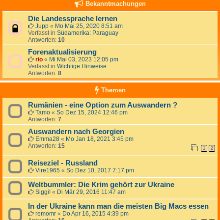
Bekanntmachungen
Die Landessprache lernen
Jupp
«
Mo Mai 25, 2020 8:51 am
Verfasst in
Südamerika: Paraguay
Antworten:
10
Forenaktualisierung
rio
«
Mi Mai 03, 2023 12:05 pm
Verfasst in
Wichtige Hinweise
Antworten:
8
Themen
Rumänien - eine Option zum Auswandern ?
Tamo
«
So Dez 15, 2024 12:46 pm
Antworten:
7
Auswandern nach Georgien
Emma28
«
Mo Jan 18, 2021 3:45 pm
Antworten:
15
1
2
Reiseziel - Russland
Vire1965
«
So Dez 10, 2017 7:17 pm
Weltbummler: Die Krim gehört zur Ukraine
Siggi!
«
Di Mär 29, 2016 11:47 am
In der Ukraine kann man die meisten Big Macs essen
remomr
«
Do Apr 16, 2015 4:39 pm