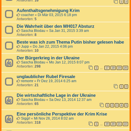
Antworten:
16
1
2
Aufenthaltsgenehmigung Krim
coacher
«
Di Mär 03, 2015 6:18 pm
Antworten:
5
Die Wahrheit über den MH017 Absturz
Sascha Blodau
«
Sa Jan 31, 2015 3:39 am
Antworten:
8
Beste was ich zum Thema Putin bisher gelesen habe
Jupp
«
Do Jan 22, 2015 4:06 pm
Antworten:
10
Der Bürgerkrieg in der Ukraine
Sascha Blodau
«
Mo Jan 12, 2015 8:07 pm
Antworten:
298
1
17
18
19
20
…
unglaublicher Rubel Firesale
remomr
«
Fr Dez 19, 2014 6:25 am
Antworten:
21
1
2
Die wirtschaftliche Lage in der Ukraine
Sascha Blodau
«
Sa Dez 13, 2014 12:37 am
Antworten:
65
1
2
3
4
5
Eine persönliche Perspektive der Krim Krise
Siggi!
«
Mi Nov 26, 2014 8:02 am
Antworten:
318
1
19
20
21
22
…