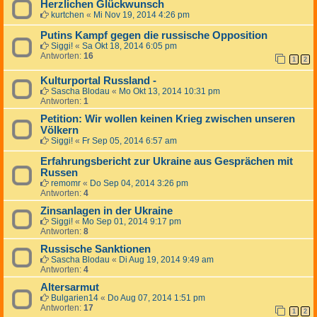
Herzlichen Glückwunsch
kurtchen
«
Mi Nov 19, 2014 4:26 pm
Putins Kampf gegen die russische Opposition
Siggi!
«
Sa Okt 18, 2014 6:05 pm
Antworten:
16
1
2
Kulturportal Russland -
Sascha Blodau
«
Mo Okt 13, 2014 10:31 pm
Antworten:
1
Petition: Wir wollen keinen Krieg zwischen unseren
Völkern
Siggi!
«
Fr Sep 05, 2014 6:57 am
Erfahrungsbericht zur Ukraine aus Gesprächen mit
Russen
remomr
«
Do Sep 04, 2014 3:26 pm
Antworten:
4
Zinsanlagen in der Ukraine
Siggi!
«
Mo Sep 01, 2014 9:17 pm
Antworten:
8
Russische Sanktionen
Sascha Blodau
«
Di Aug 19, 2014 9:49 am
Antworten:
4
Altersarmut
Bulgarien14
«
Do Aug 07, 2014 1:51 pm
Antworten:
17
1
2