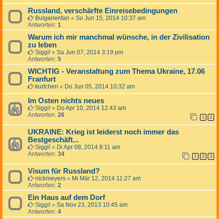
Russland, verschärfte Einreisebedingungen
Bulgarienfan
«
So Jun 15, 2014 10:37 am
Antworten:
1
Warum ich mir manchmal wünsche, in der Zivilisation
zu leben
Siggi!
«
Sa Jun 07, 2014 3:19 pm
Antworten:
5
WICHTIG - Veranstaltung zum Thema Ukraine, 17.06
Franfurt
kurtchen
«
Do Jun 05, 2014 10:32 am
Im Osten nichts neues
Siggi!
«
Do Apr 10, 2014 12:43 am
Antworten:
26
1
2
UKRAINE: Krieg ist leiderst noch immer das
Bestgeschäft...
Siggi!
«
Di Apr 08, 2014 8:11 am
Antworten:
34
1
2
3
Visum für Russland?
nickmeyers
«
Mi Mär 12, 2014 11:27 am
Antworten:
2
Ein Haus auf dem Dorf
Siggi!
«
Sa Nov 23, 2013 10:45 am
Antworten:
4