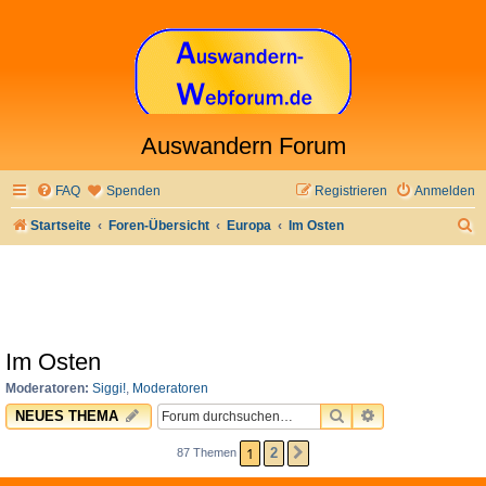
Auswandern Forum
FAQ
Spenden
Registrieren
Anmelden
S
Startseite
Foren-Übersicht
Europa
Im Osten
u
c
h
e
Im Osten
Moderatoren:
Siggi!
,
Moderatoren
SUCHE
ERWEITERTE 
NEUES THEMA
1
2
87 Themen
NÄCHSTE