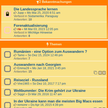
Bekanntmachungen
Die Landessprache lernen
Jupp
«
Mo Mai 25, 2020 8:51 am
Verfasst in
Südamerika: Paraguay
Antworten:
10
Forenaktualisierung
rio
«
Mi Mai 03, 2023 12:05 pm
Verfasst in
Wichtige Hinweise
Antworten:
8
Themen
Rumänien - eine Option zum Auswandern ?
Tamo
«
So Dez 15, 2024 12:46 pm
Antworten:
7
Auswandern nach Georgien
Emma28
«
Mo Jan 18, 2021 3:45 pm
Antworten:
15
1
2
Reiseziel - Russland
Vire1965
«
So Dez 10, 2017 7:17 pm
Weltbummler: Die Krim gehört zur Ukraine
Siggi!
«
Di Mär 29, 2016 11:47 am
In der Ukraine kann man die meisten Big Macs essen
remomr
«
Do Apr 16, 2015 4:39 pm