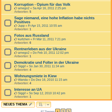
Korruption - Opium für das Volk
arnego2
«
Sa Apr 16, 2011 2:25 pm
Antworten:
5
Sage niemand, eine hohe Inflation habe nichts
Positives
Jupp
«
Fr Apr 15, 2011 10:55 am
Antworten:
1
Fotos aus Russland
kurtchen
«
Fr Mär 11, 2011 7:21 pm
Antworten:
6
Rentnerleben aus der Ukraine
arnego2
«
Do Feb 10, 2011 12:02 pm
Antworten:
1
Demokratie und Folter in der Ukraine
Siggi!
«
So Jan 30, 2011 11:34 am
Antworten:
4
Wohnungsmiete in Kiew
Wanda
«
Do Dez 16, 2010 11:15 am
Antworten:
4
Interesse an UA
Siggi!
«
So Sep 12, 2010 10:42 pm
Antworten:
1
NEUES THEMA
1
2
87 Themen
NÄCHSTE