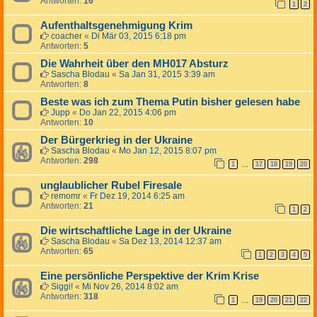
Antworten:
16
1
2
Aufenthaltsgenehmigung Krim
coacher
«
Di Mär 03, 2015 6:18 pm
Antworten:
5
Die Wahrheit über den MH017 Absturz
Sascha Blodau
«
Sa Jan 31, 2015 3:39 am
Antworten:
8
Beste was ich zum Thema Putin bisher gelesen habe
Jupp
«
Do Jan 22, 2015 4:06 pm
Antworten:
10
Der Bürgerkrieg in der Ukraine
Sascha Blodau
«
Mo Jan 12, 2015 8:07 pm
Antworten:
298
1
17
18
19
20
…
unglaublicher Rubel Firesale
remomr
«
Fr Dez 19, 2014 6:25 am
Antworten:
21
1
2
Die wirtschaftliche Lage in der Ukraine
Sascha Blodau
«
Sa Dez 13, 2014 12:37 am
Antworten:
65
1
2
3
4
5
Eine persönliche Perspektive der Krim Krise
Siggi!
«
Mi Nov 26, 2014 8:02 am
Antworten:
318
1
19
20
21
22
…