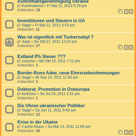
Aufenthaltsgenehmigung Ukraine
Kaminabend
«
Fr Mai 11, 2012 5:29 pm
Antworten:
18
1
2
Investitionen und Steuern in UA
Siggi!
«
Fr Mai 11, 2012 3:53 pm
Antworten:
11
Was ist eigentlich mit Tschernobyl ?
Jupp
«
Do Okt 27, 2011 12:24 pm
Antworten:
27
1
2
Estland 0% Steuer ???
coacher
«
Mo Okt 10, 2011 7:12 pm
Antworten:
3
Border-Runs Adee, neue Einreisebestimmungen
Siggi!
«
Mi Sep 14, 2011 11:50 am
Antworten:
3
Doktorat, Promotion in Osteuropa
kurtchen
«
So Jul 24, 2011 2:51 pm
Antworten:
1
Die Uhren ukrainischer Politiker
Siggi!
«
Sa Jun 11, 2011 9:40 am
Antworten:
12
Krise in der Ukaine
Caribe-Klaus
«
Sa Mai 14, 2011 11:06 am
Antworten:
16
1
2