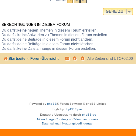
GEHE ZU
BERECHTIGUNGEN IN DIESEM FORUM
Du darfst
keine
neuen Themen in diesem Forum erstellen.
Du darfst
keine
Antworten zu Themen in diesem Forum erstellen.
Du darfst deine Beiträge in diesem Forum
nicht
ändern.
Du darfst deine Beiträge in diesem Forum
nicht
löschen.
Du darfst
keine
Dateianhänge in diesem Forum erstellen.
Startseite
Foren-Übersicht
Alle Zeiten sind
UTC+02:00
Powered by
phpBB
® Forum Software © phpBB Limited
Style by
phpBB Spain
Deutsche Übersetzung durch
phpBB.de
Moon Image Courtesy of Calendrier Lunaire.
Datenschutz
|
Nutzungsbedingungen