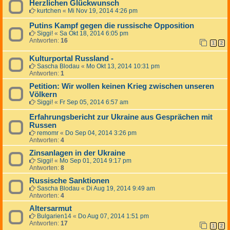
Herzlichen Glückwunsch
kurtchen
«
Mi Nov 19, 2014 4:26 pm
Putins Kampf gegen die russische Opposition
Siggi!
«
Sa Okt 18, 2014 6:05 pm
Antworten:
16
1
2
Kulturportal Russland -
Sascha Blodau
«
Mo Okt 13, 2014 10:31 pm
Antworten:
1
Petition: Wir wollen keinen Krieg zwischen unseren
Völkern
Siggi!
«
Fr Sep 05, 2014 6:57 am
Erfahrungsbericht zur Ukraine aus Gesprächen mit
Russen
remomr
«
Do Sep 04, 2014 3:26 pm
Antworten:
4
Zinsanlagen in der Ukraine
Siggi!
«
Mo Sep 01, 2014 9:17 pm
Antworten:
8
Russische Sanktionen
Sascha Blodau
«
Di Aug 19, 2014 9:49 am
Antworten:
4
Altersarmut
Bulgarien14
«
Do Aug 07, 2014 1:51 pm
Antworten:
17
1
2