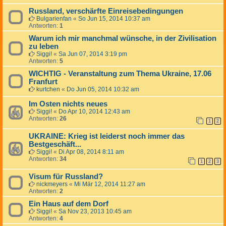
Russland, verschärfte Einreisebedingungen
Bulgarienfan
«
So Jun 15, 2014 10:37 am
Antworten:
1
Warum ich mir manchmal wünsche, in der Zivilisation
zu leben
Siggi!
«
Sa Jun 07, 2014 3:19 pm
Antworten:
5
WICHTIG - Veranstaltung zum Thema Ukraine, 17.06
Franfurt
kurtchen
«
Do Jun 05, 2014 10:32 am
Im Osten nichts neues
Siggi!
«
Do Apr 10, 2014 12:43 am
Antworten:
26
1
2
UKRAINE: Krieg ist leiderst noch immer das
Bestgeschäft...
Siggi!
«
Di Apr 08, 2014 8:11 am
Antworten:
34
1
2
3
Visum für Russland?
nickmeyers
«
Mi Mär 12, 2014 11:27 am
Antworten:
2
Ein Haus auf dem Dorf
Siggi!
«
Sa Nov 23, 2013 10:45 am
Antworten:
4