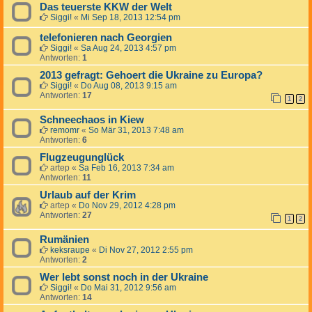
Das teuerste KKW der Welt
Siggi!
«
Mi Sep 18, 2013 12:54 pm
telefonieren nach Georgien
Siggi!
«
Sa Aug 24, 2013 4:57 pm
Antworten:
1
2013 gefragt: Gehoert die Ukraine zu Europa?
Siggi!
«
Do Aug 08, 2013 9:15 am
Antworten:
17
1
2
Schneechaos in Kiew
remomr
«
So Mär 31, 2013 7:48 am
Antworten:
6
Flugzeugunglück
artep
«
Sa Feb 16, 2013 7:34 am
Antworten:
11
Urlaub auf der Krim
artep
«
Do Nov 29, 2012 4:28 pm
Antworten:
27
1
2
Rumänien
keksraupe
«
Di Nov 27, 2012 2:55 pm
Antworten:
2
Wer lebt sonst noch in der Ukraine
Siggi!
«
Do Mai 31, 2012 9:56 am
Antworten:
14