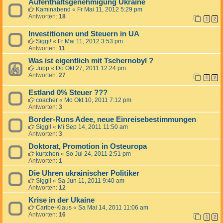
Aufenthaltsgenehmigung Ukraine
Kaminabend
«
Fr Mai 11, 2012 5:29 pm
Antworten:
18
1
2
Investitionen und Steuern in UA
Siggi!
«
Fr Mai 11, 2012 3:53 pm
Antworten:
11
Was ist eigentlich mit Tschernobyl ?
Jupp
«
Do Okt 27, 2011 12:24 pm
Antworten:
27
1
2
Estland 0% Steuer ???
coacher
«
Mo Okt 10, 2011 7:12 pm
Antworten:
3
Border-Runs Adee, neue Einreisebestimmungen
Siggi!
«
Mi Sep 14, 2011 11:50 am
Antworten:
3
Doktorat, Promotion in Osteuropa
kurtchen
«
So Jul 24, 2011 2:51 pm
Antworten:
1
Die Uhren ukrainischer Politiker
Siggi!
«
Sa Jun 11, 2011 9:40 am
Antworten:
12
Krise in der Ukaine
Caribe-Klaus
«
Sa Mai 14, 2011 11:06 am
Antworten:
16
1
2