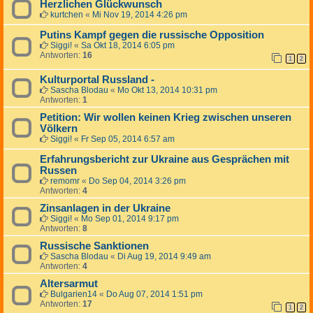
Herzlichen Glückwunsch
kurtchen
«
Mi Nov 19, 2014 4:26 pm
Putins Kampf gegen die russische Opposition
Siggi!
«
Sa Okt 18, 2014 6:05 pm
Antworten:
16
1
2
Kulturportal Russland -
Sascha Blodau
«
Mo Okt 13, 2014 10:31 pm
Antworten:
1
Petition: Wir wollen keinen Krieg zwischen unseren
Völkern
Siggi!
«
Fr Sep 05, 2014 6:57 am
Erfahrungsbericht zur Ukraine aus Gesprächen mit
Russen
remomr
«
Do Sep 04, 2014 3:26 pm
Antworten:
4
Zinsanlagen in der Ukraine
Siggi!
«
Mo Sep 01, 2014 9:17 pm
Antworten:
8
Russische Sanktionen
Sascha Blodau
«
Di Aug 19, 2014 9:49 am
Antworten:
4
Altersarmut
Bulgarien14
«
Do Aug 07, 2014 1:51 pm
Antworten:
17
1
2