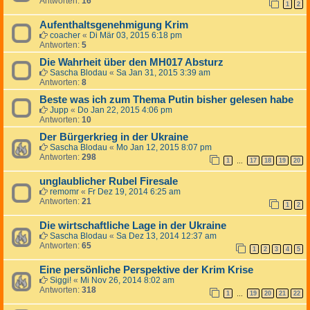
Antworten:
16
1
2
Aufenthaltsgenehmigung Krim
coacher
«
Di Mär 03, 2015 6:18 pm
Antworten:
5
Die Wahrheit über den MH017 Absturz
Sascha Blodau
«
Sa Jan 31, 2015 3:39 am
Antworten:
8
Beste was ich zum Thema Putin bisher gelesen habe
Jupp
«
Do Jan 22, 2015 4:06 pm
Antworten:
10
Der Bürgerkrieg in der Ukraine
Sascha Blodau
«
Mo Jan 12, 2015 8:07 pm
Antworten:
298
1
17
18
19
20
…
unglaublicher Rubel Firesale
remomr
«
Fr Dez 19, 2014 6:25 am
Antworten:
21
1
2
Die wirtschaftliche Lage in der Ukraine
Sascha Blodau
«
Sa Dez 13, 2014 12:37 am
Antworten:
65
1
2
3
4
5
Eine persönliche Perspektive der Krim Krise
Siggi!
«
Mi Nov 26, 2014 8:02 am
Antworten:
318
1
19
20
21
22
…