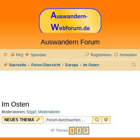
Auswandern Forum
FAQ
Spenden
Registrieren
Anmelden
S
Startseite
Foren-Übersicht
Europa
Im Osten
u
c
h
e
Im Osten
Moderatoren:
Siggi!
,
Moderatoren
SUCHE
ERWEITERTE 
NEUES THEMA
1
2
87 Themen
NÄCHSTE