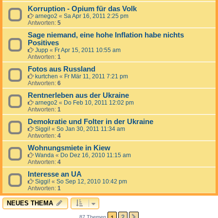
Korruption - Opium für das Volk
arnego2
«
Sa Apr 16, 2011 2:25 pm
Antworten:
5
Sage niemand, eine hohe Inflation habe nichts
Positives
Jupp
«
Fr Apr 15, 2011 10:55 am
Antworten:
1
Fotos aus Russland
kurtchen
«
Fr Mär 11, 2011 7:21 pm
Antworten:
6
Rentnerleben aus der Ukraine
arnego2
«
Do Feb 10, 2011 12:02 pm
Antworten:
1
Demokratie und Folter in der Ukraine
Siggi!
«
So Jan 30, 2011 11:34 am
Antworten:
4
Wohnungsmiete in Kiew
Wanda
«
Do Dez 16, 2010 11:15 am
Antworten:
4
Interesse an UA
Siggi!
«
So Sep 12, 2010 10:42 pm
Antworten:
1
NEUES THEMA
1
2
87 Themen
NÄCHSTE