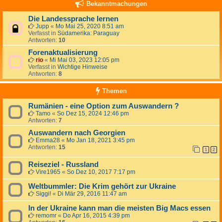
Bekanntmachungen
Die Landessprache lernen
Jupp
«
Mo Mai 25, 2020 8:51 am
Verfasst in
Südamerika: Paraguay
Antworten:
10
Forenaktualisierung
rio
«
Mi Mai 03, 2023 12:05 pm
Verfasst in
Wichtige Hinweise
Antworten:
8
Themen
Rumänien - eine Option zum Auswandern ?
Tamo
«
So Dez 15, 2024 12:46 pm
Antworten:
7
Auswandern nach Georgien
Emma28
«
Mo Jan 18, 2021 3:45 pm
Antworten:
15
1
2
Reiseziel - Russland
Vire1965
«
So Dez 10, 2017 7:17 pm
Weltbummler: Die Krim gehört zur Ukraine
Siggi!
«
Di Mär 29, 2016 11:47 am
In der Ukraine kann man die meisten Big Macs essen
remomr
«
Do Apr 16, 2015 4:39 pm