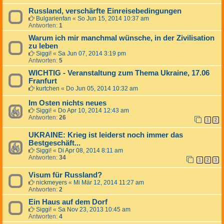
Russland, verschärfte Einreisebedingungen
Bulgarienfan
«
So Jun 15, 2014 10:37 am
Antworten:
1
Warum ich mir manchmal wünsche, in der Zivilisation
zu leben
Siggi!
«
Sa Jun 07, 2014 3:19 pm
Antworten:
5
WICHTIG - Veranstaltung zum Thema Ukraine, 17.06
Franfurt
kurtchen
«
Do Jun 05, 2014 10:32 am
Im Osten nichts neues
Siggi!
«
Do Apr 10, 2014 12:43 am
Antworten:
26
1
2
UKRAINE: Krieg ist leiderst noch immer das
Bestgeschäft...
Siggi!
«
Di Apr 08, 2014 8:11 am
Antworten:
34
1
2
3
Visum für Russland?
nickmeyers
«
Mi Mär 12, 2014 11:27 am
Antworten:
2
Ein Haus auf dem Dorf
Siggi!
«
Sa Nov 23, 2013 10:45 am
Antworten:
4