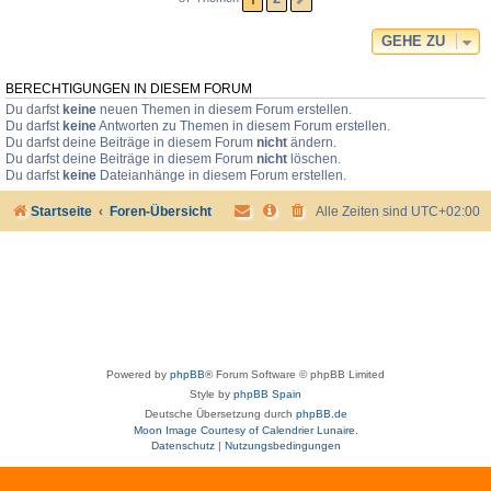
GEHE ZU
BERECHTIGUNGEN IN DIESEM FORUM
Du darfst
keine
neuen Themen in diesem Forum erstellen.
Du darfst
keine
Antworten zu Themen in diesem Forum erstellen.
Du darfst deine Beiträge in diesem Forum
nicht
ändern.
Du darfst deine Beiträge in diesem Forum
nicht
löschen.
Du darfst
keine
Dateianhänge in diesem Forum erstellen.
Startseite
Foren-Übersicht
Alle Zeiten sind
UTC+02:00
Powered by
phpBB
® Forum Software © phpBB Limited
Style by
phpBB Spain
Deutsche Übersetzung durch
phpBB.de
Moon Image Courtesy of Calendrier Lunaire.
Datenschutz
|
Nutzungsbedingungen