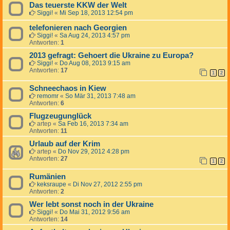
Das teuerste KKW der Welt
Siggi!
«
Mi Sep 18, 2013 12:54 pm
telefonieren nach Georgien
Siggi!
«
Sa Aug 24, 2013 4:57 pm
Antworten:
1
2013 gefragt: Gehoert die Ukraine zu Europa?
Siggi!
«
Do Aug 08, 2013 9:15 am
Antworten:
17
1
2
Schneechaos in Kiew
remomr
«
So Mär 31, 2013 7:48 am
Antworten:
6
Flugzeugunglück
artep
«
Sa Feb 16, 2013 7:34 am
Antworten:
11
Urlaub auf der Krim
artep
«
Do Nov 29, 2012 4:28 pm
Antworten:
27
1
2
Rumänien
keksraupe
«
Di Nov 27, 2012 2:55 pm
Antworten:
2
Wer lebt sonst noch in der Ukraine
Siggi!
«
Do Mai 31, 2012 9:56 am
Antworten:
14