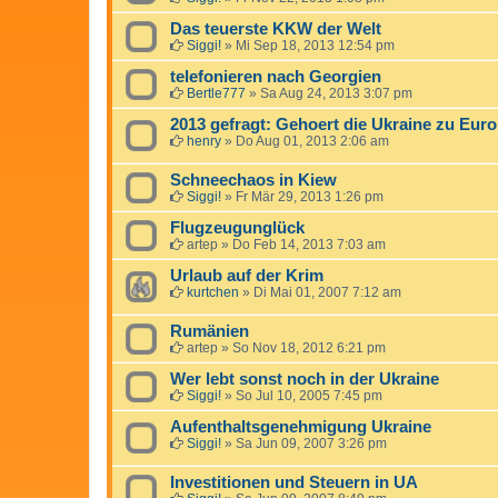
Das teuerste KKW der Welt
Siggi!
»
Mi Sep 18, 2013 12:54 pm
telefonieren nach Georgien
Bertle777
»
Sa Aug 24, 2013 3:07 pm
2013 gefragt: Gehoert die Ukraine zu Eur
henry
»
Do Aug 01, 2013 2:06 am
Schneechaos in Kiew
Siggi!
»
Fr Mär 29, 2013 1:26 pm
Flugzeugunglück
artep
»
Do Feb 14, 2013 7:03 am
Urlaub auf der Krim
kurtchen
»
Di Mai 01, 2007 7:12 am
Rumänien
artep
»
So Nov 18, 2012 6:21 pm
Wer lebt sonst noch in der Ukraine
Siggi!
»
So Jul 10, 2005 7:45 pm
Aufenthaltsgenehmigung Ukraine
Siggi!
»
Sa Jun 09, 2007 3:26 pm
Investitionen und Steuern in UA