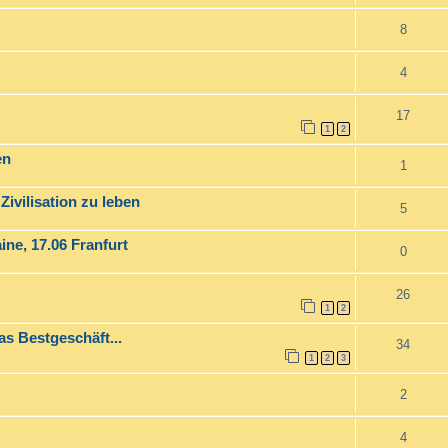
8
4
17
1
2
en
1
ivilisation zu leben
5
ne, 17.06 Franfurt
0
26
1
2
s Bestgeschäft...
34
1
2
3
2
4