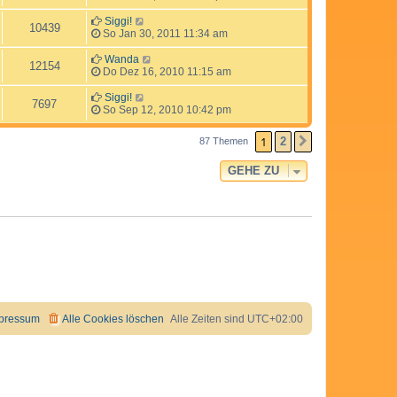
Siggi!
10439
So Jan 30, 2011 11:34 am
Wanda
12154
Do Dez 16, 2010 11:15 am
Siggi!
7697
So Sep 12, 2010 10:42 pm
1
2
87 Themen
NÄCHSTE
GEHE ZU
pressum
Alle Cookies löschen
Alle Zeiten sind
UTC+02:00