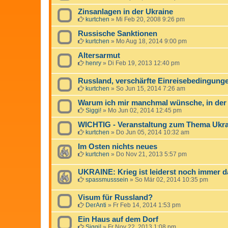
Zinsanlagen in der Ukraine
kurtchen
»
Mi Feb 20, 2008 9:26 pm
Russische Sanktionen
kurtchen
»
Mo Aug 18, 2014 9:00 pm
Altersarmut
henry
»
Di Feb 19, 2013 12:40 pm
Russland, verschärfte Einreisebedingung
kurtchen
»
So Jun 15, 2014 7:26 am
Warum ich mir manchmal wünsche, in der Z
Siggi!
»
Mo Jun 02, 2014 12:45 pm
WICHTIG - Veranstaltung zum Thema Ukrai
kurtchen
»
Do Jun 05, 2014 10:32 am
Im Osten nichts neues
kurtchen
»
Do Nov 21, 2013 5:57 pm
UKRAINE: Krieg ist leiderst noch immer da
spassmusssein
»
So Mär 02, 2014 10:35 pm
Visum für Russland?
DerAnti
»
Fr Feb 14, 2014 1:53 pm
Ein Haus auf dem Dorf
Siggi!
»
Fr Nov 22, 2013 1:08 pm