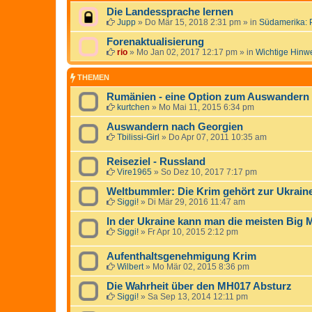
Die Landessprache lernen
Jupp
»
Do Mär 15, 2018 2:31 pm
» in
Südamerika: 
Forenaktualisierung
rio
»
Mo Jan 02, 2017 12:17 pm
» in
Wichtige Hinw
THEMEN
Rumänien - eine Option zum Auswandern
kurtchen
»
Mo Mai 11, 2015 6:34 pm
Auswandern nach Georgien
Tbilissi-Girl
»
Do Apr 07, 2011 10:35 am
Reiseziel - Russland
Vire1965
»
So Dez 10, 2017 7:17 pm
Weltbummler: Die Krim gehört zur Ukrain
Siggi!
»
Di Mär 29, 2016 11:47 am
In der Ukraine kann man die meisten Big 
Siggi!
»
Fr Apr 10, 2015 2:12 pm
Aufenthaltsgenehmigung Krim
Wilbert
»
Mo Mär 02, 2015 8:36 pm
Die Wahrheit über den MH017 Absturz
Siggi!
»
Sa Sep 13, 2014 12:11 pm