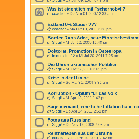
Siggi!
»
Sa Jun 09, 2007 8:49 pm
Was ist eigentlich mit Tschernobyl ?
coacher
»
Do Mär 01, 2007 2:33 am
Estland 0% Steuer ???
coacher
»
Mo Okt 10, 2011 2:38 pm
Border-Runs Adee, neue Einreisebestim
Siggi!
»
Mi Jul 22, 2009 12:48 pm
Doktorat, Promotion in Osteuropa
Interessiert12
»
Mi Jul 20, 2011 7:05 pm
Die Uhren ukrainischer Politiker
Siggi!
»
Mi Okt 27, 2010 3:09 pm
Krise in der Ukaine
Siggi!
»
So Mai 31, 2009 8:32 am
Korruption - Opium für das Volk
Siggi!
»
Mi Apr 13, 2011 1:43 pm
Sage niemand, eine hohe Inflation habe ni
Siggi!
»
Do Apr 14, 2011 2:52 pm
Fotos aus Russland
Siggi!
»
Do Nov 13, 2008 7:03 pm
Rentnerleben aus der Ukraine
kurtchen
»
Do Feb 10, 2011 7:42 am