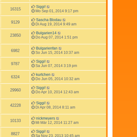
Siggi!
16315
Mo Sep 01, 2014 9:17 pm
Sascha Blodau
9129
Di Aug 19, 2014 9:49 am
Bulgarien14
23850
Do Aug 07, 2014 1:51 pm
Bulgarienfan
6982
So Jun 15, 2014 10:37 am
Siggi!
9787
Sa Jun 07, 2014 3:19 pm
kurtchen
6324
Do Jun 05, 2014 10:32 am
Siggi!
29960
Do Apr 10, 2014 12:43 am
Siggi!
42228
Di Apr 08, 2014 8:11 am
nickmeyers
10133
Mi Mär 12, 2014 11:27 am
Siggi!
8827
Sa Nov 23, 2013 10:45 am