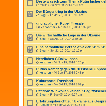
Beste was ich zum Thema Putin bisher ge
makis
»
Sa Nov 29, 2014 6:34 am
Der Bürgerkrieg in der Ukraine
Siggi!
»
Fr Mai 23, 2014 10:08 am
unglaublicher Rubel Firesale
coacher
»
Mo Dez 15, 2014 6:37 pm
Die wirtschaftliche Lage in der Ukraine
Siggi!
»
Sa Aug 16, 2014 3:30 pm
Eine persönliche Perspektive der Krim Kri
Siggi!
»
So Mär 16, 2014 12:19 pm
Herzlichen Glückwunsch
kurtchen
»
Mi Nov 19, 2014 4:26 pm
Putins Kampf gegen die russische Opposi
kurtchen
»
Mi Sep 17, 2014 9:48 pm
Kulturportal Russland -
kurtchen
»
Mo Okt 13, 2014 8:09 pm
Petition: Wir wollen keinen Krieg zwisch
Siggi!
»
Fr Sep 05, 2014 6:57 am
Erfahrungsbericht zur Ukraine aus Gespr
remomr
»
Mi Sep 03, 2014 5:15 pm