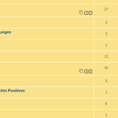
27
1
2
3
mungen
3
1
12
16
1
2
5
chts Positives
1
6
1