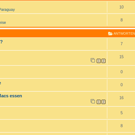
10
Paraguay
8
eise
ANTWORTEN
 ?
7
15
1
2
0
e
0
Macs essen
16
1
2
5
8