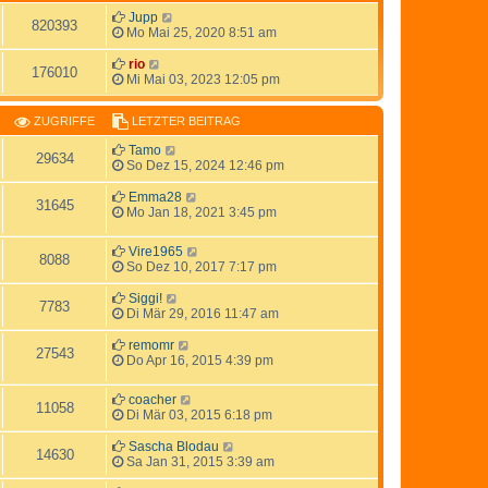
Jupp
820393
Mo Mai 25, 2020 8:51 am
rio
176010
Mi Mai 03, 2023 12:05 pm
ZUGRIFFE
LETZTER BEITRAG
Tamo
29634
So Dez 15, 2024 12:46 pm
Emma28
31645
Mo Jan 18, 2021 3:45 pm
Vire1965
8088
So Dez 10, 2017 7:17 pm
Siggi!
7783
Di Mär 29, 2016 11:47 am
remomr
27543
Do Apr 16, 2015 4:39 pm
coacher
11058
Di Mär 03, 2015 6:18 pm
Sascha Blodau
14630
Sa Jan 31, 2015 3:39 am