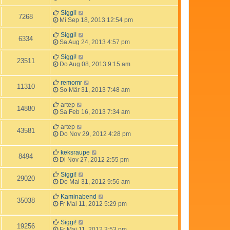
Siggi!
7268
Mi Sep 18, 2013 12:54 pm
Siggi!
6334
Sa Aug 24, 2013 4:57 pm
Siggi!
23511
Do Aug 08, 2013 9:15 am
remomr
11310
So Mär 31, 2013 7:48 am
artep
14880
Sa Feb 16, 2013 7:34 am
artep
43581
Do Nov 29, 2012 4:28 pm
keksraupe
8494
Di Nov 27, 2012 2:55 pm
Siggi!
29020
Do Mai 31, 2012 9:56 am
Kaminabend
35038
Fr Mai 11, 2012 5:29 pm
Siggi!
19256
Fr Mai 11, 2012 3:53 pm