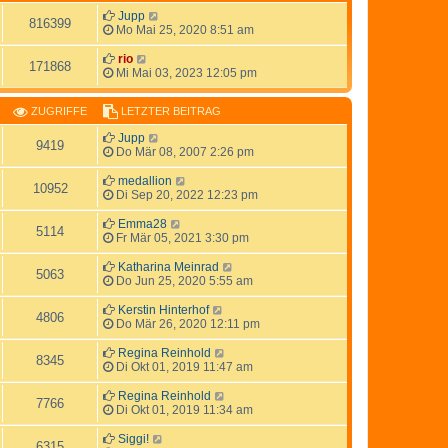
Jupp
816399
Mo Mai 25, 2020 8:51 am
rio
171868
Mi Mai 03, 2023 12:05 pm
ZUGRIFFE
LETZTER BEITRAG
Jupp
9419
Do Mär 08, 2007 2:26 pm
medallion
10952
Di Sep 20, 2022 12:23 pm
Emma28
5114
Fr Mär 05, 2021 3:30 pm
Katharina Meinrad
5063
Do Jun 25, 2020 5:55 am
Kerstin Hinterhof
4806
Do Mär 26, 2020 12:11 pm
Regina Reinhold
8345
Di Okt 01, 2019 11:47 am
Regina Reinhold
7766
Di Okt 01, 2019 11:34 am
Siggi!
6315