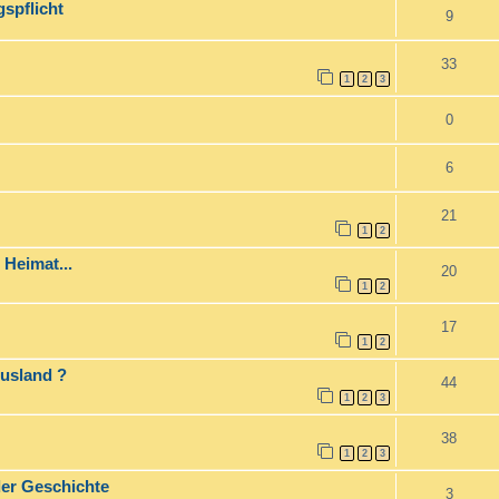
spflicht
9
33
1
2
3
0
6
21
1
2
 Heimat...
20
1
2
17
1
2
Ausland ?
44
1
2
3
38
1
2
3
er Geschichte
3