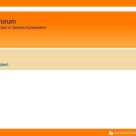
Forum
 User in Sachen Auswandern
überl
E
RWEITERTE SUCHE
ANTWORTEN