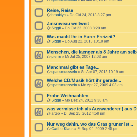
Reise, Reise
brooklyn
»
Do Okt 24, 2013 8:27 pm
Zinsniveau weltweit
Siggi!
»
Do Okt 23, 2008 8:20 am
Was macht Ihr in Eurer Freizeit?
Siggi!
»
Do Aug 22, 2013 10:18 am
Menschen, die laenger als 8 Jahre am selb
pierre
»
Mi Jul 25, 2007 12:03 am
Manchmal gibt es Tage...
spassmusssein
»
So Apr 07, 2013 10:19 am
Welche CD/Musik hört ihr gerade...
spassmusssein
»
Mo Apr 27, 2009 4:03 am
Frohe Weihnachten
Siggi!
»
Mo Dez 24, 2012 9:38 am
was vermisse ich als Auswanderer ( aus D
artep
»
Di Sep 25, 2012 4:58 pm
Nur weg dahin, wo das Gras grüner ist...
Caribe-Klaus
»
Fr Sep 04, 2009 2:45 pm