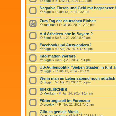
Siggi!
»
Mi Dez 24, 2014 11:10 am
Negative Zinsen und Geld mit begrenzter H
Siggi!
»
Fr Jun 13, 2014 9:32 am
Zum Tag der deutschen Einheit
kurtchen
»
Fr Okt 03, 2014 12:22 pm
Auf Arbeitssuche in Bayern ?
Siggi!
»
So Sep 21, 2014 8:40 am
Facebook und Auswandern?
Siggi!
»
Mo Aug 25, 2014 12:40 pm
Information Warfare
Siggi!
»
Do Aug 21, 2014 1:51 pm
US-Außenpolitik "Sieben Staaten in fünf 
Siggi!
»
Fr Jun 13, 2014 9:01 am
Wenn man im Lebensabend noch nützlich
Siggi!
»
Mo Mai 26, 2014 2:59 pm
EIN GLEICHES
Mexikan
»
Fr Jan 24, 2014 1:14 am
Fütterungszeit im Forenzoo
brooklyn
»
Fr Nov 22, 2013 7:45 am
Gibt es geniale Musik...
spassmusssein
»
Mi Mai 01, 2013 6:31 am