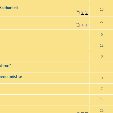
altbarkeit
16
1
2
27
1
2
0
12
0
Jahren"
1
 sein möchte
0
7
14
22