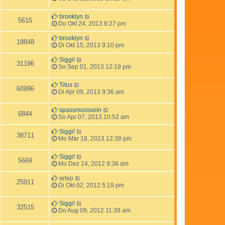
brooklyn
5615
Do Okt 24, 2013 8:27 pm
brooklyn
18848
Di Okt 15, 2013 9:10 pm
Siggi!
31196
So Sep 01, 2013 12:19 pm
Titus
60996
Di Apr 09, 2013 9:36 am
spassmusssein
6844
So Apr 07, 2013 10:52 am
Siggi!
38711
Mo Mär 18, 2013 12:38 pm
Siggi!
5669
Mo Dez 24, 2012 9:38 am
artep
25911
Di Okt 02, 2012 5:19 pm
Siggi!
32515
Do Aug 09, 2012 11:39 am