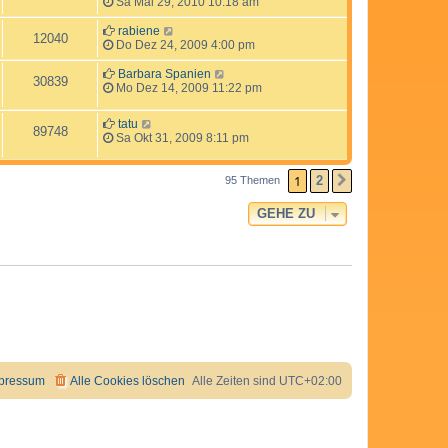
Sa Mai 29, 2010 10:18 am
rabiene
12040
Do Dez 24, 2009 4:00 pm
Barbara Spanien
30839
Mo Dez 14, 2009 11:22 pm
tatu
89748
Sa Okt 31, 2009 8:11 pm
1
2
95 Themen
NÄCHSTE
GEHE ZU
pressum
Alle Cookies löschen
Alle Zeiten sind
UTC+02:00