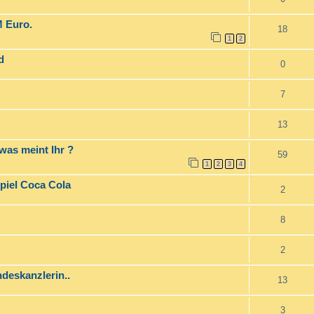
M Euro.
18
1
2
d
0
7
13
was meint Ihr ?
59
1
2
3
4
piel Coca Cola
2
8
2
deskanzlerin..
13
3