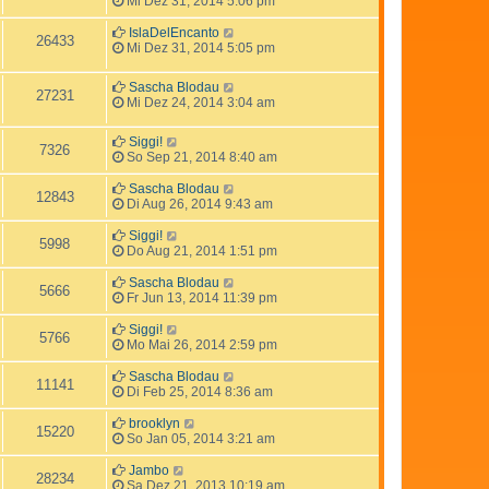
Mi Dez 31, 2014 5:06 pm
IslaDelEncanto
26433
Mi Dez 31, 2014 5:05 pm
Sascha Blodau
27231
Mi Dez 24, 2014 3:04 am
Siggi!
7326
So Sep 21, 2014 8:40 am
Sascha Blodau
12843
Di Aug 26, 2014 9:43 am
Siggi!
5998
Do Aug 21, 2014 1:51 pm
Sascha Blodau
5666
Fr Jun 13, 2014 11:39 pm
Siggi!
5766
Mo Mai 26, 2014 2:59 pm
Sascha Blodau
11141
Di Feb 25, 2014 8:36 am
brooklyn
15220
So Jan 05, 2014 3:21 am
Jambo
28234
Sa Dez 21, 2013 10:19 am