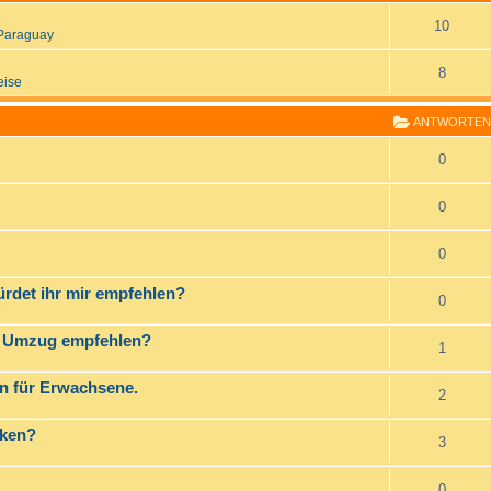
10
Paraguay
8
eise
ANTWORTEN
0
0
0
rdet ihr mir empfehlen?
0
en Umzug empfehlen?
1
n für Erwachsene.
2
rken?
3
0