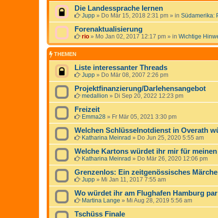
Die Landessprache lernen
Jupp
»
Do Mär 15, 2018 2:31 pm
» in
Südamerika: 
Forenaktualisierung
rio
»
Mo Jan 02, 2017 12:17 pm
» in
Wichtige Hinw
THEMEN
Liste interessanter Threads
Jupp
»
Do Mär 08, 2007 2:26 pm
Projektfinanzierung/Darlehensangebot
medallion
»
Di Sep 20, 2022 12:23 pm
Freizeit
Emma28
»
Fr Mär 05, 2021 3:30 pm
Welchen Schlüsselnotdienst in Overath wü
Katharina Meinrad
»
Do Jun 25, 2020 5:55 am
Welche Kartons würdet ihr mir für mein
Katharina Meinrad
»
Do Mär 26, 2020 12:06 pm
Grenzenlos: Ein zeitgenössisches Märche
Jupp
»
Mi Jan 11, 2017 7:55 am
Wo würdet ihr am Flughafen Hamburg pa
Martina Lange
»
Mi Aug 28, 2019 5:56 am
Tschüss Finale