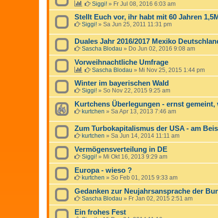
Siggi!
»
Fr Jul 08, 2016 6:03 am
Stellt Euch vor, ihr habt mit 60 Jahren 1,5
Siggi!
»
Sa Jun 25, 2011 11:31 pm
Duales Jahr 2016/2017 Mexiko Deutschlan
Sascha Blodau
»
Do Jun 02, 2016 9:08 am
Vorweihnachtliche Umfrage
Sascha Blodau
»
Mi Nov 25, 2015 1:44 pm
Winter im bayerischen Wald
Siggi!
»
So Nov 22, 2015 9:25 am
Kurtchens Überlegungen - ernst gemeint, 
kurtchen
»
Sa Apr 13, 2013 7:46 am
Zum Turbokapitalismus der USA - am Beis
kurtchen
»
Sa Jun 14, 2014 11:11 am
Vermögensverteilung in DE
Siggi!
»
Mi Okt 16, 2013 9:29 am
Europa - wieso ?
kurtchen
»
So Feb 01, 2015 9:33 am
Gedanken zur Neujahrsansprache der Bun
Sascha Blodau
»
Fr Jan 02, 2015 2:51 am
Ein frohes Fest