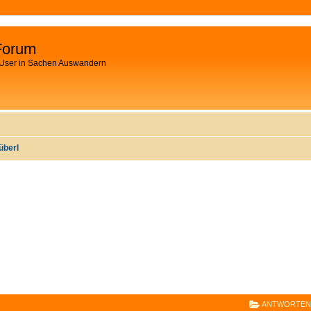
Forum
 User in Sachen Auswandern
überl
E
RWEITERTE SUCHE
ANTWORTEN