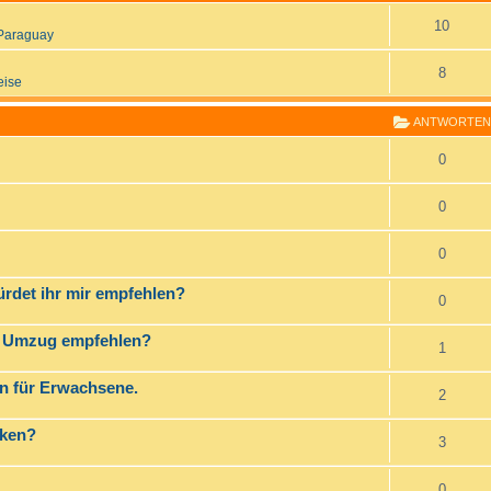
10
Paraguay
8
eise
ANTWORTEN
0
0
0
rdet ihr mir empfehlen?
0
en Umzug empfehlen?
1
n für Erwachsene.
2
rken?
3
0