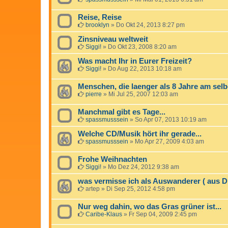
Reise, Reise
brooklyn
»
Do Okt 24, 2013 8:27 pm
Zinsniveau weltweit
Siggi!
»
Do Okt 23, 2008 8:20 am
Was macht Ihr in Eurer Freizeit?
Siggi!
»
Do Aug 22, 2013 10:18 am
Menschen, die laenger als 8 Jahre am selb
pierre
»
Mi Jul 25, 2007 12:03 am
Manchmal gibt es Tage...
spassmusssein
»
So Apr 07, 2013 10:19 am
Welche CD/Musik hört ihr gerade...
spassmusssein
»
Mo Apr 27, 2009 4:03 am
Frohe Weihnachten
Siggi!
»
Mo Dez 24, 2012 9:38 am
was vermisse ich als Auswanderer ( aus D
artep
»
Di Sep 25, 2012 4:58 pm
Nur weg dahin, wo das Gras grüner ist...
Caribe-Klaus
»
Fr Sep 04, 2009 2:45 pm