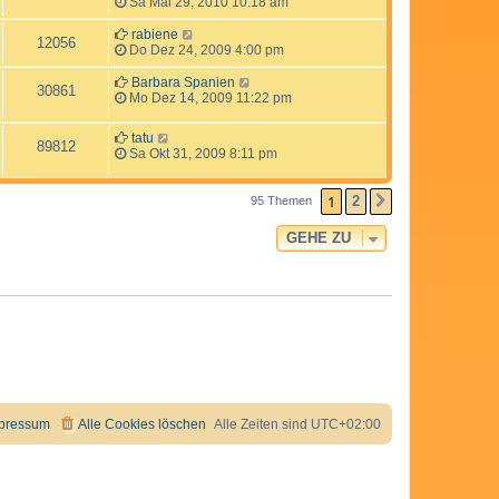
Sa Mai 29, 2010 10:18 am
rabiene
12056
Do Dez 24, 2009 4:00 pm
Barbara Spanien
30861
Mo Dez 14, 2009 11:22 pm
tatu
89812
Sa Okt 31, 2009 8:11 pm
1
2
95 Themen
NÄCHSTE
GEHE ZU
pressum
Alle Cookies löschen
Alle Zeiten sind
UTC+02:00