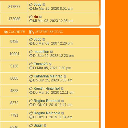
Jupp
817577
Mo Mai 25, 2020 8:51 am
rio
173086
Mi Mai 03, 2023 12:05 pm
ZUGRIFFE
LETZTER BEITRAG
Jupp
9435
Do Mär 08, 2007 2:26 pm
medallion
10991
Di Sep 20, 2022 12:23 pm
Emma28
5138
Fr Mär 05, 2021 3:30 pm
Katharina Meinrad
5085
Do Jun 25, 2020 5:55 am
Kerstin Hinterhof
4828
Do Mär 26, 2020 12:11 pm
Regina Reinhold
8372
Di Okt 01, 2019 11:47 am
Regina Reinhold
7791
Di Okt 01, 2019 11:34 am
Siggi!
6340