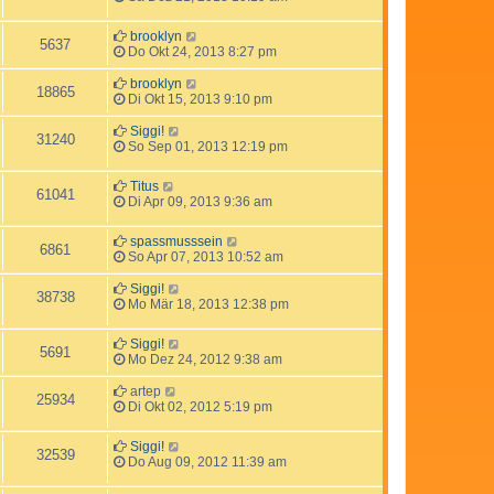
brooklyn
5637
Do Okt 24, 2013 8:27 pm
brooklyn
18865
Di Okt 15, 2013 9:10 pm
Siggi!
31240
So Sep 01, 2013 12:19 pm
Titus
61041
Di Apr 09, 2013 9:36 am
spassmusssein
6861
So Apr 07, 2013 10:52 am
Siggi!
38738
Mo Mär 18, 2013 12:38 pm
Siggi!
5691
Mo Dez 24, 2012 9:38 am
artep
25934
Di Okt 02, 2012 5:19 pm
Siggi!
32539
Do Aug 09, 2012 11:39 am