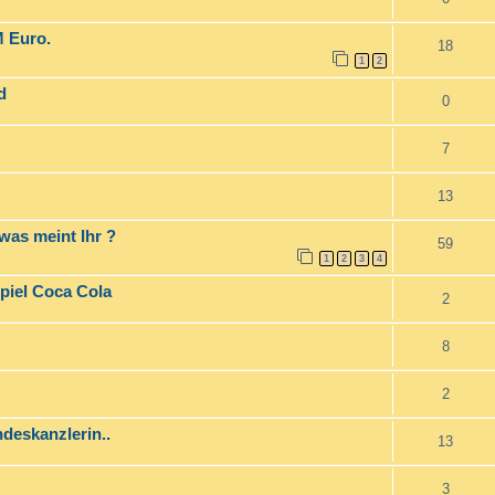
M Euro.
18
1
2
d
0
7
13
was meint Ihr ?
59
1
2
3
4
piel Coca Cola
2
8
2
deskanzlerin..
13
3