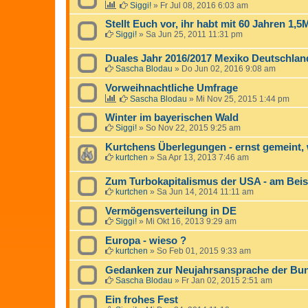
Siggi!
»
Fr Jul 08, 2016 6:03 am
Stellt Euch vor, ihr habt mit 60 Jahren 1,5
Siggi!
»
Sa Jun 25, 2011 11:31 pm
Duales Jahr 2016/2017 Mexiko Deutschlan
Sascha Blodau
»
Do Jun 02, 2016 9:08 am
Vorweihnachtliche Umfrage
Sascha Blodau
»
Mi Nov 25, 2015 1:44 pm
Winter im bayerischen Wald
Siggi!
»
So Nov 22, 2015 9:25 am
Kurtchens Überlegungen - ernst gemeint, 
kurtchen
»
Sa Apr 13, 2013 7:46 am
Zum Turbokapitalismus der USA - am Beis
kurtchen
»
Sa Jun 14, 2014 11:11 am
Vermögensverteilung in DE
Siggi!
»
Mi Okt 16, 2013 9:29 am
Europa - wieso ?
kurtchen
»
So Feb 01, 2015 9:33 am
Gedanken zur Neujahrsansprache der Bun
Sascha Blodau
»
Fr Jan 02, 2015 2:51 am
Ein frohes Fest