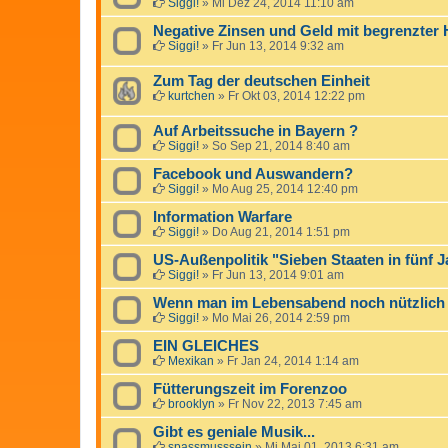
Siggi!
»
Mi Dez 24, 2014 11:10 am
Negative Zinsen und Geld mit begrenzter H
Siggi!
»
Fr Jun 13, 2014 9:32 am
Zum Tag der deutschen Einheit
kurtchen
»
Fr Okt 03, 2014 12:22 pm
Auf Arbeitssuche in Bayern ?
Siggi!
»
So Sep 21, 2014 8:40 am
Facebook und Auswandern?
Siggi!
»
Mo Aug 25, 2014 12:40 pm
Information Warfare
Siggi!
»
Do Aug 21, 2014 1:51 pm
US-Außenpolitik "Sieben Staaten in fünf 
Siggi!
»
Fr Jun 13, 2014 9:01 am
Wenn man im Lebensabend noch nützlich
Siggi!
»
Mo Mai 26, 2014 2:59 pm
EIN GLEICHES
Mexikan
»
Fr Jan 24, 2014 1:14 am
Fütterungszeit im Forenzoo
brooklyn
»
Fr Nov 22, 2013 7:45 am
Gibt es geniale Musik...
spassmusssein
»
Mi Mai 01, 2013 6:31 am