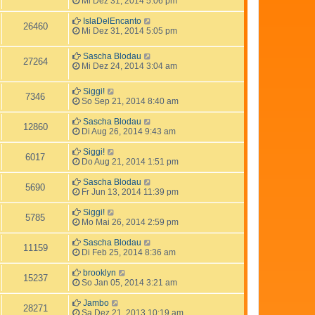
Mi Dez 31, 2014 5:06 pm
IslaDelEncanto
26460
Mi Dez 31, 2014 5:05 pm
Sascha Blodau
27264
Mi Dez 24, 2014 3:04 am
Siggi!
7346
So Sep 21, 2014 8:40 am
Sascha Blodau
12860
Di Aug 26, 2014 9:43 am
Siggi!
6017
Do Aug 21, 2014 1:51 pm
Sascha Blodau
5690
Fr Jun 13, 2014 11:39 pm
Siggi!
5785
Mo Mai 26, 2014 2:59 pm
Sascha Blodau
11159
Di Feb 25, 2014 8:36 am
brooklyn
15237
So Jan 05, 2014 3:21 am
Jambo
28271
Sa Dez 21, 2013 10:19 am