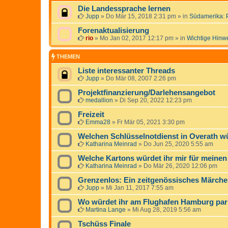
Die Landessprache lernen
Jupp
»
Do Mär 15, 2018 2:31 pm
» in
Südamerika: 
Forenaktualisierung
rio
»
Mo Jan 02, 2017 12:17 pm
» in
Wichtige Hinw
THEMEN
Liste interessanter Threads
Jupp
»
Do Mär 08, 2007 2:26 pm
Projektfinanzierung/Darlehensangebot
medallion
»
Di Sep 20, 2022 12:23 pm
Freizeit
Emma28
»
Fr Mär 05, 2021 3:30 pm
Welchen Schlüsselnotdienst in Overath wü
Katharina Meinrad
»
Do Jun 25, 2020 5:55 am
Welche Kartons würdet ihr mir für mein
Katharina Meinrad
»
Do Mär 26, 2020 12:06 pm
Grenzenlos: Ein zeitgenössisches Märche
Jupp
»
Mi Jan 11, 2017 7:55 am
Wo würdet ihr am Flughafen Hamburg pa
Martina Lange
»
Mi Aug 28, 2019 5:56 am
Tschüss Finale