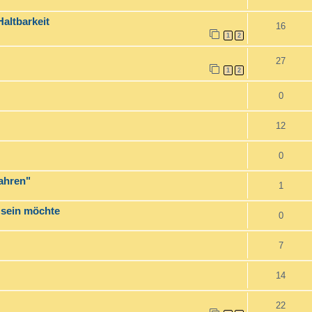
altbarkeit
16
1
2
27
1
2
0
12
0
Jahren"
1
 sein möchte
0
7
14
22