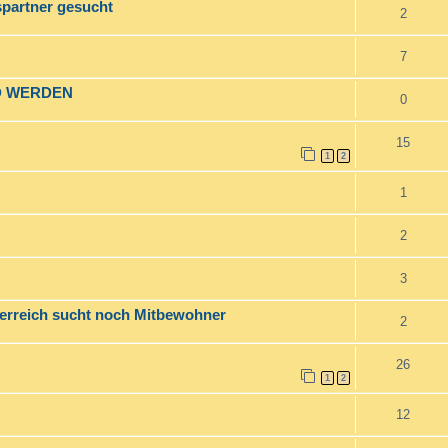
partner gesucht
2
7
D WERDEN
0
15
1
2
1
2
3
erreich sucht noch Mitbewohner
2
26
1
2
12