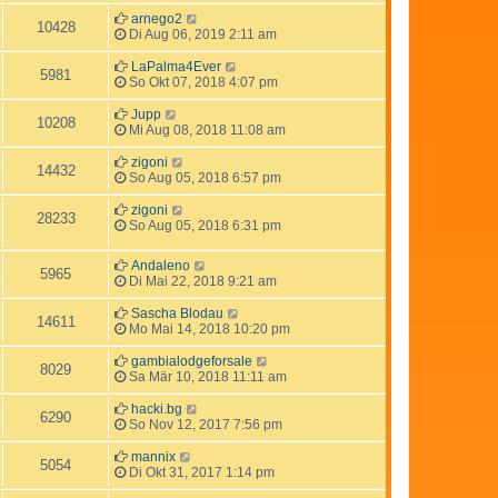
arnego2
10428
Di Aug 06, 2019 2:11 am
LaPalma4Ever
5981
So Okt 07, 2018 4:07 pm
Jupp
10208
Mi Aug 08, 2018 11:08 am
zigoni
14432
So Aug 05, 2018 6:57 pm
zigoni
28233
So Aug 05, 2018 6:31 pm
Andaleno
5965
Di Mai 22, 2018 9:21 am
Sascha Blodau
14611
Mo Mai 14, 2018 10:20 pm
gambialodgeforsale
8029
Sa Mär 10, 2018 11:11 am
hacki.bg
6290
So Nov 12, 2017 7:56 pm
mannix
5054
Di Okt 31, 2017 1:14 pm