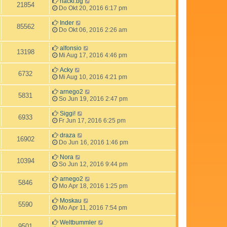
hacki.bg
21854
Do Okt 20, 2016 6:17 pm
Inder
85562
Do Okt 06, 2016 2:26 am
alfonsio
13198
Mi Aug 17, 2016 4:46 pm
Acky
6732
Mi Aug 10, 2016 4:21 pm
arnego2
5831
So Jun 19, 2016 2:47 pm
Siggi!
6933
Fr Jun 17, 2016 6:25 pm
draza
16902
Do Jun 16, 2016 1:46 pm
Nora
10394
So Jun 12, 2016 9:44 pm
arnego2
5846
Mo Apr 18, 2016 1:25 pm
Moskau
5590
Mo Apr 11, 2016 7:54 pm
Weltbummler
9501