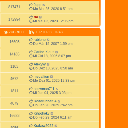
Jupp
817471
Mo Mai 25, 2020 8:51 am
rio
172994
Mi Mai 03, 2023 12:05 pm
ZUGRIFFE
LETZTER BEITRAG
rabiene
16603
Do Mär 15, 2007 1:59 pm
Caribe-Klaus
14185
Mi Okt 18, 2006 8:07 pm
Alexyyy
1103
Do Dez 18, 2025 8:50 am
medallion
4672
Mo Dez 01, 2025 12:33 pm
snowman711
1811
Mi Jun 04, 2025 3:03 pm
Roadrunner84
4079
Do Feb 20, 2025 7:42 pm
Kihodroky
16623
Do Feb 29, 2024 6:11 am
Krakow2022
4956