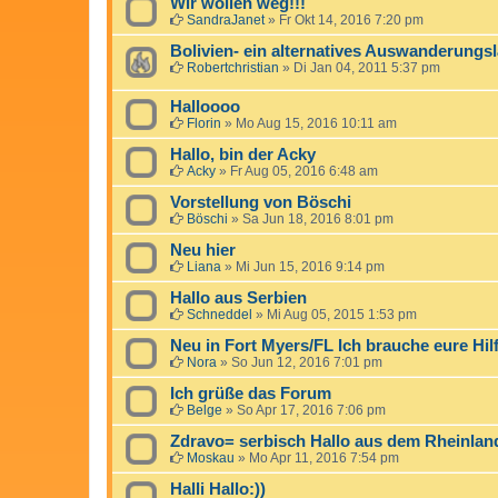
Wir wollen weg!!!
SandraJanet
»
Fr Okt 14, 2016 7:20 pm
Bolivien- ein alternatives Auswanderungs
Robertchristian
»
Di Jan 04, 2011 5:37 pm
Halloooo
Florin
»
Mo Aug 15, 2016 10:11 am
Hallo, bin der Acky
Acky
»
Fr Aug 05, 2016 6:48 am
Vorstellung von Böschi
Böschi
»
Sa Jun 18, 2016 8:01 pm
Neu hier
Liana
»
Mi Jun 15, 2016 9:14 pm
Hallo aus Serbien
Schneddel
»
Mi Aug 05, 2015 1:53 pm
Neu in Fort Myers/FL Ich brauche eure Hilf
Nora
»
So Jun 12, 2016 7:01 pm
Ich grüße das Forum
Belge
»
So Apr 17, 2016 7:06 pm
Zdravo= serbisch Hallo aus dem Rheinlan
Moskau
»
Mo Apr 11, 2016 7:54 pm
Halli Hallo:))