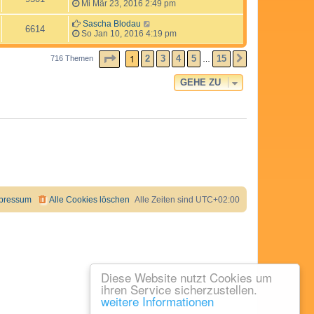
Mi Mär 23, 2016 2:49 pm
Sascha Blodau
6614
So Jan 10, 2016 4:19 pm
SEITE
1
VON
15
1
2
3
4
5
15
716 Themen
NÄCHSTE
…
GEHE ZU
pressum
Alle Cookies löschen
Alle Zeiten sind
UTC+02:00
Diese Website nutzt Cookies um
ihren Service sicherzustellen.
weitere Informationen