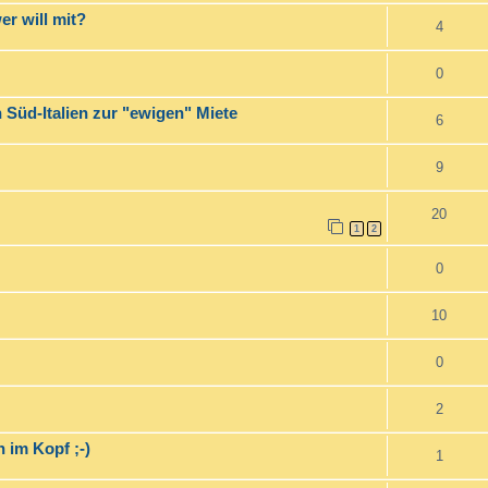
er will mit?
4
0
n Süd-Italien zur "ewigen" Miete
6
9
20
1
2
0
10
0
2
 im Kopf ;-)
1