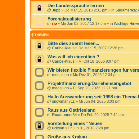
Die Landessprache lernen
Jupp
»
Do Mär 15, 2018 2:31 pm
» in
Südamerika: 
Forenaktualisierung
rio
»
Mo Jan 02, 2017 12:17 pm
» in
Wichtige Hinw
THEMEN
Bitte dies zuerst lesen...
Caribe-Klaus
»
Do Mär 15, 2007 12:28 pm
Was will ich eigentlich ?
Caribe-Klaus
»
Mi Okt 18, 2006 8:07 pm
Wir bieten flexible Finanzierungen für ver
medallion
»
Mo Dez 01, 2025 12:34 pm
Projektfinanzierung/Darlehensangebot
medallion
»
Di Sep 20, 2022 12:21 pm
Hallo Auswanderung seit 1998 ein Thema
snowman711
»
Mi Jun 04, 2025 3:03 pm
Raus aus Ostfriesland
Roadrunner84
»
Do Feb 20, 2025 7:42 pm
Vorstellung eines "Neuen"
rickson
»
Fr Jun 01, 2018 2:28 pm
Grüße aus Krakau