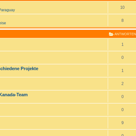
10
Paraguay
8
eise
ANTWORTEN
1
0
schiedene Projekte
1
2
 Kanada-Team
0
0
9
0