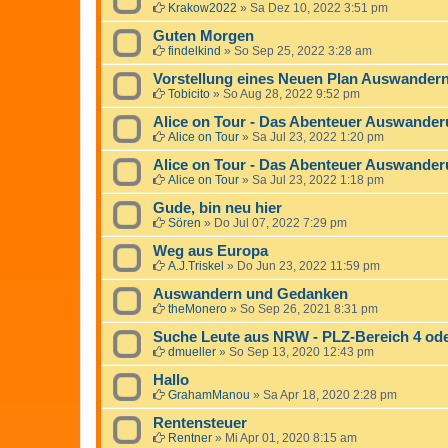
Krakow2022
»
Sa Dez 10, 2022 3:51 pm
Guten Morgen
findelkind
»
So Sep 25, 2022 3:28 am
Vorstellung eines Neuen Plan Auswander
Tobicito
»
So Aug 28, 2022 9:52 pm
Alice on Tour - Das Abenteuer Auswander
Alice on Tour
»
Sa Jul 23, 2022 1:20 pm
Alice on Tour - Das Abenteuer Auswander
Alice on Tour
»
Sa Jul 23, 2022 1:18 pm
Gude, bin neu hier
Sören
»
Do Jul 07, 2022 7:29 pm
Weg aus Europa
A.J.Triskel
»
Do Jun 23, 2022 11:59 pm
Auswandern und Gedanken
theMonero
»
So Sep 26, 2021 8:31 pm
Suche Leute aus NRW - PLZ-Bereich 4 ode
dmueller
»
So Sep 13, 2020 12:43 pm
Hallo
GrahamManou
»
Sa Apr 18, 2020 2:28 pm
Rentensteuer
Rentner
»
Mi Apr 01, 2020 8:15 am