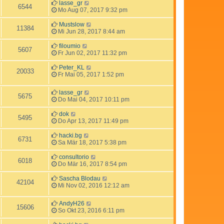
lasse_gr
6544
Mo Aug 07, 2017 9:32 pm
Mustslow
11384
Mi Jun 28, 2017 8:44 am
filoumio
5607
Fr Jun 02, 2017 11:32 pm
Peter_KL
20033
Fr Mai 05, 2017 1:52 pm
lasse_gr
5675
Do Mai 04, 2017 10:11 pm
dok
5495
Do Apr 13, 2017 11:49 pm
hacki.bg
6731
Sa Mär 18, 2017 5:38 pm
consultorio
6018
Do Mär 16, 2017 8:54 pm
Sascha Blodau
42104
Mi Nov 02, 2016 12:12 am
AndyH26
15606
So Okt 23, 2016 6:11 pm