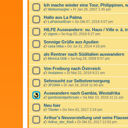
Ich mache wieder eine Tour, Philippinen, w
Weltumsegler
»
Fr Jan 26, 2007 1:45 pm
Hallo aus La Palma
LaPalma4Ever
»
So Okt 07, 2018 4:07 pm
HILFE Auswandern: su. Haus / Ville o. ä. i
zigoni
»
So Aug 05, 2018 6:27 pm
Sonnige Grüße aus Apulien
casa mika
»
Do Jul 31, 2014 4:18 pm
als Rentner nach Süditalien auswandern
Monica Göb
»
Sa Aug 29, 2009 6:57 pm
Von Freiburg nach Östrreich
Andaleno
»
Di Mai 22, 2018 9:21 am
Sehnsucht zur Selbstversorgung
JP1994
»
Di Jan 16, 2018 11:40 am
Auswandern nach Gambia, Westafrika
gambialodgeforsale
»
Sa Mär 10, 2018 11:11 am
Neu hier
Tibeter
»
Do Nov 02, 2017 2:24 pm
Arthur's Neuvorstellung und seine Flausen
Arthur_der_Kloß
»
Di Okt 31, 2017 12:03 pm