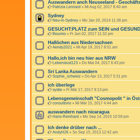
Auswandern anch Neuseeland - Geschäfts
Patrizia Lennard
»
Mi Aug 02, 2017 8:40 am
Sydney
Neu-in-Sydney
»
Mo Jan 20, 2014 11:38 pm
GESUCHT:PLATZ zum SEIN und GESUN
filoumio
»
Fr Jun 02, 2017 11:32 pm
Hallöchen aus Niedersachsen
Aendy2021
»
Mi Apr 19, 2017 8:01 am
Hallo,ich bin neu hier aus NRW
Lebenslust123
»
Do Mai 04, 2017 6:43 pm
Sri Lanka Auswandern
Sophie_schweiz
»
Do Apr 13, 2017 5:31 pm
ich überlege
systie
»
Fr Mär 17, 2017 9:13 pm
Lebensgemeinschaft "Cosmopolit " in Öst
consultorio
»
Mi Mär 15, 2017 4:44 am
auswandern nach nicaragua
Hans-Reinhard
»
Mo Sep 14, 2015 10:59 pm
Ich denke drüber nach ...
AndyH26
»
So Sep 15, 2013 12:42 am