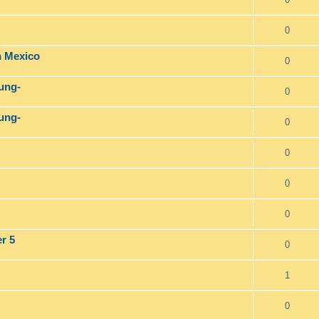
0
n Mexico
0
ung-
0
ung-
0
0
0
0
r 5
0
1
0