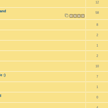
12
land
58
1
2
3
4
8
2
1
2
10
e :)
7
1
d
0
4