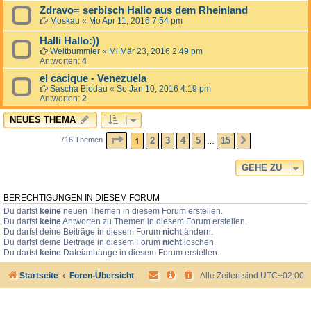
Zdravo= serbisch Hallo aus dem Rheinland
Moskau
«
Mo Apr 11, 2016 7:54 pm
Halli Hallo:))
Weltbummler
«
Mi Mär 23, 2016 2:49 pm
Antworten:
4
el cacique - Venezuela
Sascha Blodau
«
So Jan 10, 2016 4:19 pm
Antworten:
2
NEUES THEMA
SEITE
1
VON
15
1
2
3
4
5
15
716 Themen
NÄCHSTE
…
GEHE ZU
BERECHTIGUNGEN IN DIESEM FORUM
Du darfst
keine
neuen Themen in diesem Forum erstellen.
Du darfst
keine
Antworten zu Themen in diesem Forum erstellen.
Du darfst deine Beiträge in diesem Forum
nicht
ändern.
Du darfst deine Beiträge in diesem Forum
nicht
löschen.
Du darfst
keine
Dateianhänge in diesem Forum erstellen.
Startseite
Foren-Übersicht
Alle Zeiten sind
UTC+02:00