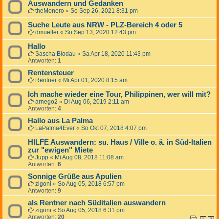
Auswandern und Gedanken
theMonero
«
So Sep 26, 2021 8:31 pm
Suche Leute aus NRW - PLZ-Bereich 4 oder 5
dmueller
«
So Sep 13, 2020 12:43 pm
Hallo
Sascha Blodau
«
Sa Apr 18, 2020 11:43 pm
Antworten:
1
Rentensteuer
Rentner
«
Mi Apr 01, 2020 8:15 am
Ich mache wieder eine Tour, Philippinen, wer will mit?
arnego2
«
Di Aug 06, 2019 2:11 am
Antworten:
4
Hallo aus La Palma
LaPalma4Ever
«
So Okt 07, 2018 4:07 pm
HILFE Auswandern: su. Haus / Ville o. ä. in Süd-Italien
zur "ewigen" Miete
Jupp
«
Mi Aug 08, 2018 11:08 am
Antworten:
6
Sonnige Grüße aus Apulien
zigoni
«
So Aug 05, 2018 6:57 pm
Antworten:
9
als Rentner nach Süditalien auswandern
zigoni
«
So Aug 05, 2018 6:31 pm
Antworten:
20