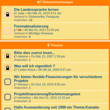
Bekanntmachungen
Die Landessprache lernen
Jupp
«
Mo Mai 25, 2020 8:51 am
Verfasst in
Südamerika: Paraguay
Antworten:
10
Forenaktualisierung
rio
«
Mi Mai 03, 2023 12:05 pm
Verfasst in
Wichtige Hinweise
Antworten:
8
Themen
Bitte dies zuerst lesen...
rabiene
«
Do Mär 15, 2007 1:59 pm
Antworten:
1
Was will ich eigentlich ?
Caribe-Klaus
«
Mi Okt 18, 2006 8:07 pm
Wir bieten flexible Finanzierungen für verschiedene
Projekte
Alexyyy
«
Do Dez 18, 2025 8:50 am
Antworten:
1
Projektfinanzierung/Darlehensangebot
medallion
«
Mo Dez 01, 2025 12:33 pm
Antworten:
2
Hallo Auswanderung seit 1998 ein Thema Kanada-