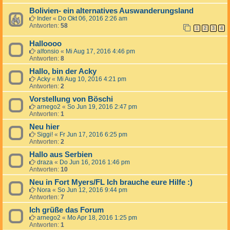
Bolivien- ein alternatives Auswanderungsland
Inder
«
Do Okt 06, 2016 2:26 am
Antworten:
58
1
2
3
4
Halloooo
alfonsio
«
Mi Aug 17, 2016 4:46 pm
Antworten:
8
Hallo, bin der Acky
Acky
«
Mi Aug 10, 2016 4:21 pm
Antworten:
2
Vorstellung von Böschi
arnego2
«
So Jun 19, 2016 2:47 pm
Antworten:
1
Neu hier
Siggi!
«
Fr Jun 17, 2016 6:25 pm
Antworten:
2
Hallo aus Serbien
draza
«
Do Jun 16, 2016 1:46 pm
Antworten:
10
Neu in Fort Myers/FL Ich brauche eure Hilfe :)
Nora
«
So Jun 12, 2016 9:44 pm
Antworten:
7
Ich grüße das Forum
arnego2
«
Mo Apr 18, 2016 1:25 pm
Antworten:
1