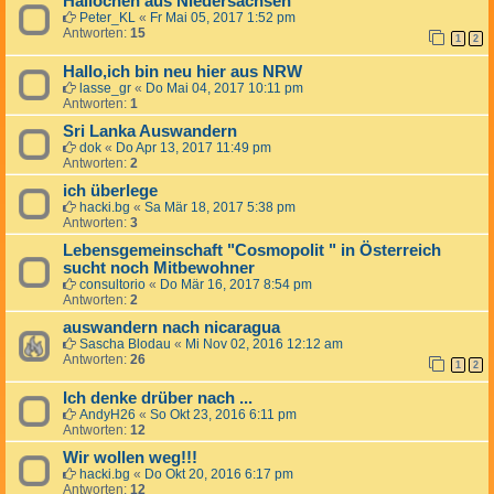
Hallöchen aus Niedersachsen
Peter_KL
«
Fr Mai 05, 2017 1:52 pm
Antworten:
15
1
2
Hallo,ich bin neu hier aus NRW
lasse_gr
«
Do Mai 04, 2017 10:11 pm
Antworten:
1
Sri Lanka Auswandern
dok
«
Do Apr 13, 2017 11:49 pm
Antworten:
2
ich überlege
hacki.bg
«
Sa Mär 18, 2017 5:38 pm
Antworten:
3
Lebensgemeinschaft "Cosmopolit " in Österreich
sucht noch Mitbewohner
consultorio
«
Do Mär 16, 2017 8:54 pm
Antworten:
2
auswandern nach nicaragua
Sascha Blodau
«
Mi Nov 02, 2016 12:12 am
Antworten:
26
1
2
Ich denke drüber nach ...
AndyH26
«
So Okt 23, 2016 6:11 pm
Antworten:
12
Wir wollen weg!!!
hacki.bg
«
Do Okt 20, 2016 6:17 pm
Antworten:
12