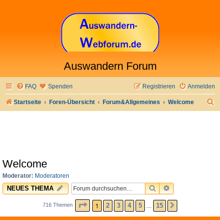
Auswandern Forum
FAQ
Spenden
Registrieren
Anmelden
S
Startseite
Foren-Übersicht
Forum&Allgemeines
Welcome
u
c
h
e
Welcome
Moderator:
Moderatoren
SUCHE
ERWEITERTE 
NEUES THEMA
SEITE
1
VON
15
1
2
3
4
5
15
716 Themen
NÄCHSTE
…