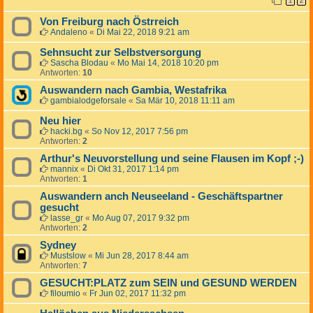
1
2
Von Freiburg nach Östrreich
Andaleno
«
Di Mai 22, 2018 9:21 am
Sehnsucht zur Selbstversorgung
Sascha Blodau
«
Mo Mai 14, 2018 10:20 pm
Antworten:
10
Auswandern nach Gambia, Westafrika
gambialodgeforsale
«
Sa Mär 10, 2018 11:11 am
Neu hier
hacki.bg
«
So Nov 12, 2017 7:56 pm
Antworten:
2
Arthur's Neuvorstellung und seine Flausen im Kopf ;-)
mannix
«
Di Okt 31, 2017 1:14 pm
Antworten:
1
Auswandern anch Neuseeland - Geschäftspartner
gesucht
lasse_gr
«
Mo Aug 07, 2017 9:32 pm
Antworten:
2
Sydney
Mustslow
«
Mi Jun 28, 2017 8:44 am
Antworten:
7
GESUCHT:PLATZ zum SEIN und GESUND WERDEN
filoumio
«
Fr Jun 02, 2017 11:32 pm