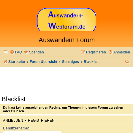
Auswandern Forum
FAQ
Spenden
Registrieren
Anmelden
S
Startseite
Foren-Übersicht
Sonstiges
Blacklist
u
c
h
e
Blacklist
Du hast keine ausreichenden Rechte, um Themen in diesem Forum zu sehen
oder zu lesen.
ANMELDEN
•
REGISTRIEREN
Benutzername: