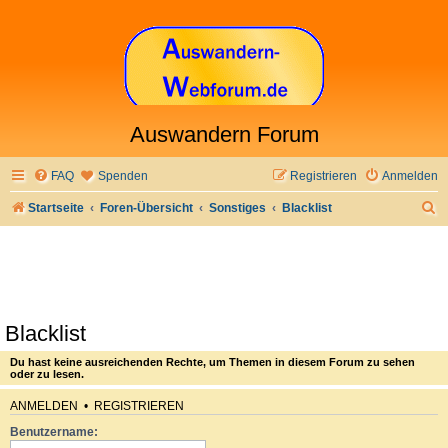
Auswandern Forum
FAQ
Spenden
Registrieren
Anmelden
S
Startseite
Foren-Übersicht
Sonstiges
Blacklist
u
c
h
e
Blacklist
Du hast keine ausreichenden Rechte, um Themen in diesem Forum zu sehen
oder zu lesen.
ANMELDEN
•
REGISTRIEREN
Benutzername: