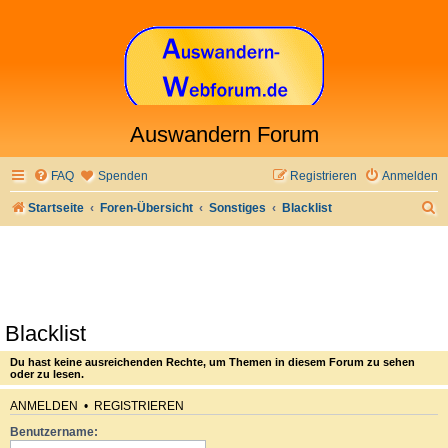
Auswandern Forum
FAQ
Spenden
Registrieren
Anmelden
S
Startseite
Foren-Übersicht
Sonstiges
Blacklist
u
c
h
e
Blacklist
Du hast keine ausreichenden Rechte, um Themen in diesem Forum zu sehen
oder zu lesen.
ANMELDEN
•
REGISTRIEREN
Benutzername: