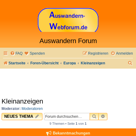
Auswandern Forum
FAQ
Spenden
Registrieren
Anmelden
S
Startseite
Foren-Übersicht
Europa
Kleinanzeigen
u
c
h
e
Kleinanzeigen
Moderator:
Moderatoren
SUCHE
ERWEITERTE 
NEUES THEMA
9 Themen • Seite
1
von
1
Bekanntmachungen