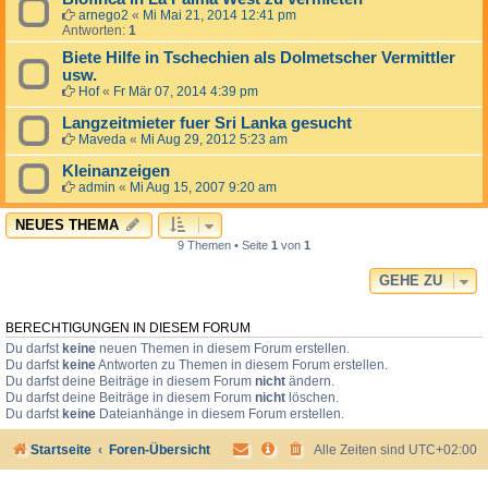
arnego2
«
Mi Mai 21, 2014 12:41 pm
Antworten:
1
Biete Hilfe in Tschechien als Dolmetscher Vermittler
usw.
Hof
«
Fr Mär 07, 2014 4:39 pm
Langzeitmieter fuer Sri Lanka gesucht
Maveda
«
Mi Aug 29, 2012 5:23 am
Kleinanzeigen
admin
«
Mi Aug 15, 2007 9:20 am
NEUES THEMA
9 Themen • Seite
1
von
1
GEHE ZU
BERECHTIGUNGEN IN DIESEM FORUM
Du darfst
keine
neuen Themen in diesem Forum erstellen.
Du darfst
keine
Antworten zu Themen in diesem Forum erstellen.
Du darfst deine Beiträge in diesem Forum
nicht
ändern.
Du darfst deine Beiträge in diesem Forum
nicht
löschen.
Du darfst
keine
Dateianhänge in diesem Forum erstellen.
Startseite
Foren-Übersicht
Alle Zeiten sind
UTC+02:00