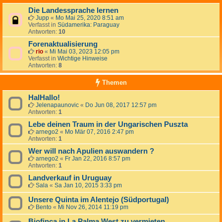
Die Landessprache lernen
Jupp
«
Mo Mai 25, 2020 8:51 am
Verfasst in
Südamerika: Paraguay
Antworten:
10
Forenaktualisierung
rio
«
Mi Mai 03, 2023 12:05 pm
Verfasst in
Wichtige Hinweise
Antworten:
8
Themen
HalHallo!
Jelenapaunovic
«
Do Jun 08, 2017 12:57 pm
Antworten:
1
Lebe deinen Traum in der Ungarischen Puszta
arnego2
«
Mo Mär 07, 2016 2:47 pm
Antworten:
1
Wer will nach Apulien auswandern ?
arnego2
«
Fr Jan 22, 2016 8:57 pm
Antworten:
1
Landverkauf in Uruguay
Sala
«
Sa Jan 10, 2015 3:33 pm
Unsere Quinta im Alentejo (Südportugal)
Bento
«
Mi Nov 26, 2014 11:19 pm
Biofinca in La Palma West zu vermieten