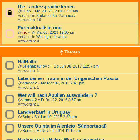
Die Landessprache lernen
Jupp
«
Mo Mai 25, 2020 8:51 am
Verfasst in
Südamerika: Paraguay
Antworten:
10
Forenaktualisierung
rio
«
Mi Mai 03, 2023 12:05 pm
Verfasst in
Wichtige Hinweise
Antworten:
8
Themen
HalHallo!
Jelenapaunovic
«
Do Jun 08, 2017 12:57 pm
Antworten:
1
Lebe deinen Traum in der Ungarischen Puszta
arnego2
«
Mo Mär 07, 2016 2:47 pm
Antworten:
1
Wer will nach Apulien auswandern ?
arnego2
«
Fr Jan 22, 2016 8:57 pm
Antworten:
1
Landverkauf in Uruguay
Sala
«
Sa Jan 10, 2015 3:33 pm
Unsere Quinta im Alentejo (Südportugal)
Bento
«
Mi Nov 26, 2014 11:19 pm
Biofinca in La Palma West zu vermieten