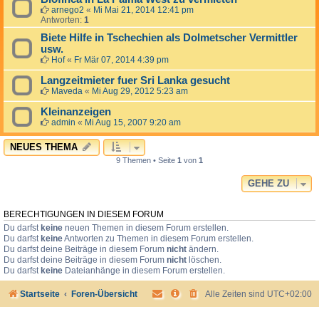
arnego2
«
Mi Mai 21, 2014 12:41 pm
Antworten:
1
Biete Hilfe in Tschechien als Dolmetscher Vermittler
usw.
Hof
«
Fr Mär 07, 2014 4:39 pm
Langzeitmieter fuer Sri Lanka gesucht
Maveda
«
Mi Aug 29, 2012 5:23 am
Kleinanzeigen
admin
«
Mi Aug 15, 2007 9:20 am
NEUES THEMA
9 Themen • Seite
1
von
1
GEHE ZU
BERECHTIGUNGEN IN DIESEM FORUM
Du darfst
keine
neuen Themen in diesem Forum erstellen.
Du darfst
keine
Antworten zu Themen in diesem Forum erstellen.
Du darfst deine Beiträge in diesem Forum
nicht
ändern.
Du darfst deine Beiträge in diesem Forum
nicht
löschen.
Du darfst
keine
Dateianhänge in diesem Forum erstellen.
Startseite
Foren-Übersicht
Alle Zeiten sind
UTC+02:00