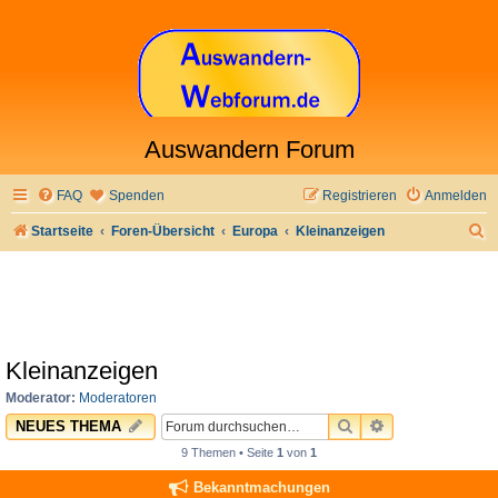
Auswandern Forum
FAQ
Spenden
Registrieren
Anmelden
S
Startseite
Foren-Übersicht
Europa
Kleinanzeigen
u
c
h
e
Kleinanzeigen
Moderator:
Moderatoren
SUCHE
ERWEITERTE 
NEUES THEMA
9 Themen • Seite
1
von
1
Bekanntmachungen