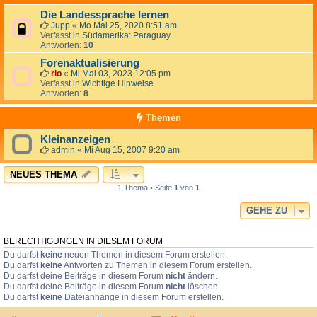
Die Landessprache lernen
Jupp
«
Mo Mai 25, 2020 8:51 am
Verfasst in
Südamerika: Paraguay
Antworten:
10
Forenaktualisierung
rio
«
Mi Mai 03, 2023 12:05 pm
Verfasst in
Wichtige Hinweise
Antworten:
8
Themen
Kleinanzeigen
admin
«
Mi Aug 15, 2007 9:20 am
NEUES THEMA
1 Thema • Seite
1
von
1
GEHE ZU
BERECHTIGUNGEN IN DIESEM FORUM
Du darfst
keine
neuen Themen in diesem Forum erstellen.
Du darfst
keine
Antworten zu Themen in diesem Forum erstellen.
Du darfst deine Beiträge in diesem Forum
nicht
ändern.
Du darfst deine Beiträge in diesem Forum
nicht
löschen.
Du darfst
keine
Dateianhänge in diesem Forum erstellen.