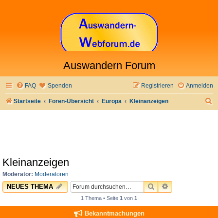
Auswandern Forum
FAQ
Spenden
Registrieren
Anmelden
S
Startseite
Foren-Übersicht
Europa
Kleinanzeigen
u
c
h
e
Kleinanzeigen
Moderator:
Moderatoren
SUCHE
ERWEITERTE 
NEUES THEMA
1 Thema • Seite
1
von
1
Bekanntmachungen