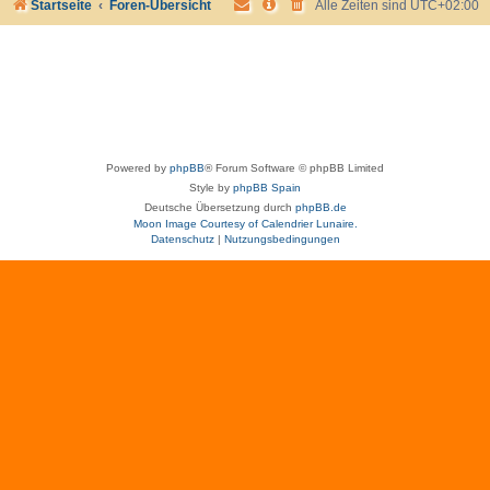
Startseite
Foren-Übersicht
Alle Zeiten sind
UTC+02:00
Powered by
phpBB
® Forum Software © phpBB Limited
Style by
phpBB Spain
Deutsche Übersetzung durch
phpBB.de
Moon Image Courtesy of Calendrier Lunaire.
Datenschutz
|
Nutzungsbedingungen