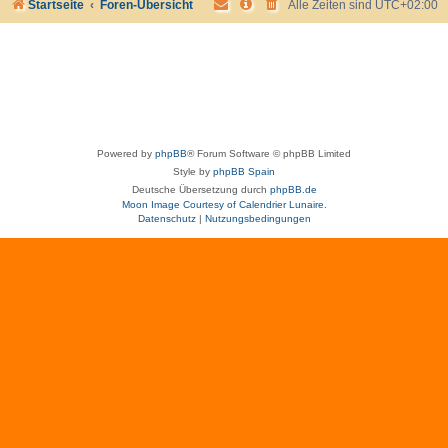
Startseite
Foren-Übersicht
Alle Zeiten sind
UTC+02:00
Powered by
phpBB
® Forum Software © phpBB Limited
Style by
phpBB Spain
Deutsche Übersetzung durch
phpBB.de
Moon Image Courtesy of Calendrier Lunaire.
Datenschutz
|
Nutzungsbedingungen