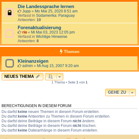
Die Landessprache lernen
Jupp
«
Mo Mai 25, 2020 8:51 am
Verfasst in
Südamerika: Paraguay
Antworten:
10
Forenaktualisierung
rio
«
Mi Mai 03, 2023 12:05 pm
Verfasst in
Wichtige Hinweise
Antworten:
8
Themen
Kleinanzeigen
admin
«
Mi Aug 15, 2007 9:20 am
NEUES THEMA
1 Thema • Seite
1
von
1
GEHE ZU
BERECHTIGUNGEN IN DIESEM FORUM
Du darfst
keine
neuen Themen in diesem Forum erstellen.
Du darfst
keine
Antworten zu Themen in diesem Forum erstellen.
Du darfst deine Beiträge in diesem Forum
nicht
ändern.
Du darfst deine Beiträge in diesem Forum
nicht
löschen.
Du darfst
keine
Dateianhänge in diesem Forum erstellen.