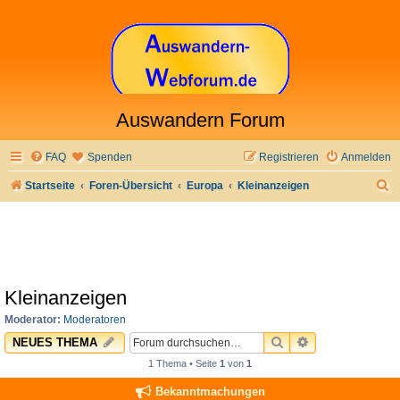
Auswandern Forum
FAQ
Spenden
Registrieren
Anmelden
S
Startseite
Foren-Übersicht
Europa
Kleinanzeigen
u
c
h
e
Kleinanzeigen
Moderator:
Moderatoren
SUCHE
ERWEITERTE 
NEUES THEMA
1 Thema • Seite
1
von
1
Bekanntmachungen