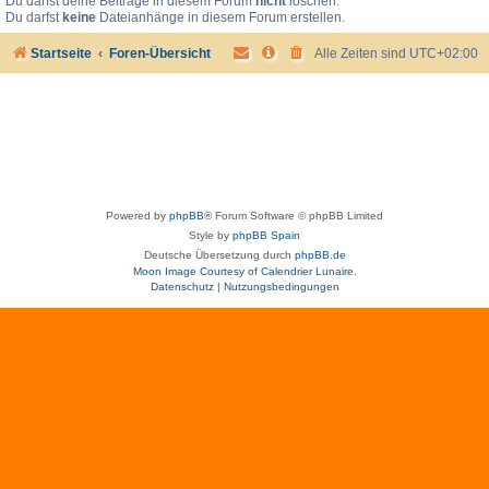
Du darfst deine Beiträge in diesem Forum
nicht
löschen.
Du darfst
keine
Dateianhänge in diesem Forum erstellen.
Startseite
Foren-Übersicht
Alle Zeiten sind
UTC+02:00
Powered by
phpBB
® Forum Software © phpBB Limited
Style by
phpBB Spain
Deutsche Übersetzung durch
phpBB.de
Moon Image Courtesy of Calendrier Lunaire.
Datenschutz
|
Nutzungsbedingungen