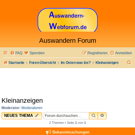
Auswandern Forum
FAQ
Spenden
Registrieren
Anmelden
S
Startseite
Foren-Übersicht
Im Osten was los?
Kleinanzeigen
u
c
h
e
Kleinanzeigen
Moderator:
Moderatoren
SUCHE
ERWEITERTE 
NEUES THEMA
2 Themen • Seite
1
von
1
Bekanntmachungen