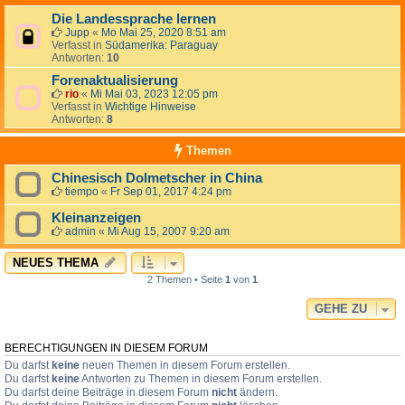
Die Landessprache lernen
Jupp
«
Mo Mai 25, 2020 8:51 am
Verfasst in
Südamerika: Paraguay
Antworten:
10
Forenaktualisierung
rio
«
Mi Mai 03, 2023 12:05 pm
Verfasst in
Wichtige Hinweise
Antworten:
8
Themen
Chinesisch Dolmetscher in China
tiempo
«
Fr Sep 01, 2017 4:24 pm
Kleinanzeigen
admin
«
Mi Aug 15, 2007 9:20 am
NEUES THEMA
2 Themen • Seite
1
von
1
GEHE ZU
BERECHTIGUNGEN IN DIESEM FORUM
Du darfst
keine
neuen Themen in diesem Forum erstellen.
Du darfst
keine
Antworten zu Themen in diesem Forum erstellen.
Du darfst deine Beiträge in diesem Forum
nicht
ändern.