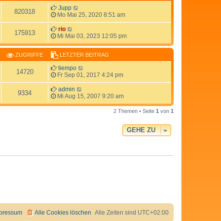
Jupp
820318
Mo Mai 25, 2020 8:51 am
rio
175913
Mi Mai 03, 2023 12:05 pm
ZUGRIFFE
LETZTER BEITRAG
tiempo
14720
Fr Sep 01, 2017 4:24 pm
admin
9334
Mi Aug 15, 2007 9:20 am
2 Themen • Seite
1
von
1
GEHE ZU
pressum
Alle Cookies löschen
Alle Zeiten sind
UTC+02:00