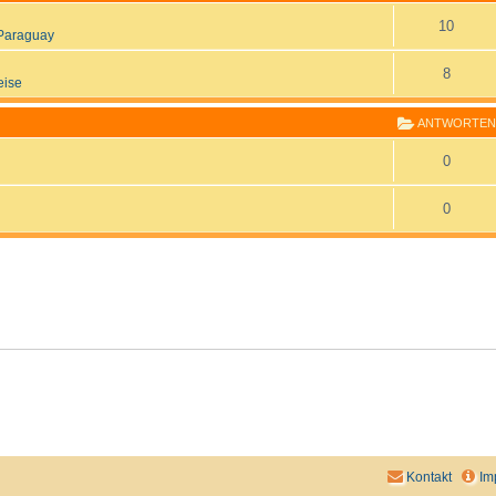
10
Paraguay
8
eise
ANTWORTEN
0
0
Kontakt
Im