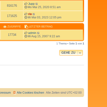
Jupp
816176
Mo Mai 25, 2020 8:51 am
rio
171625
Mi Mai 03, 2023 12:05 pm
ZUGRIFFE
LETZTER BEITRAG
admin
17734
Mi Aug 15, 2007 9:22 am
1 Thema • Seite
1
von
1
GEHE ZU
pressum
Alle Cookies löschen
Alle Zeiten sind
UTC+02:00