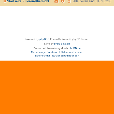
Startseite
Foren-Übersicht
Alle Zeiten sind
UTC+02:00
Powered by
phpBB
® Forum Software © phpBB Limited
Style by
phpBB Spain
Deutsche Übersetzung durch
phpBB.de
Moon Image Courtesy of Calendrier Lunaire.
Datenschutz
|
Nutzungsbedingungen