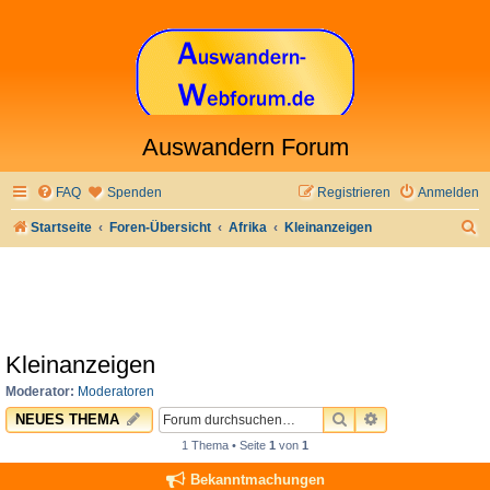
Auswandern Forum
FAQ
Spenden
Registrieren
Anmelden
S
Startseite
Foren-Übersicht
Afrika
Kleinanzeigen
u
c
h
e
Kleinanzeigen
Moderator:
Moderatoren
SUCHE
ERWEITERTE 
NEUES THEMA
1 Thema • Seite
1
von
1
Bekanntmachungen