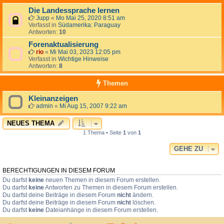
Die Landessprache lernen
Jupp
«
Mo Mai 25, 2020 8:51 am
Verfasst in
Südamerika: Paraguay
Antworten:
10
Forenaktualisierung
rio
«
Mi Mai 03, 2023 12:05 pm
Verfasst in
Wichtige Hinweise
Antworten:
8
Themen
Kleinanzeigen
admin
«
Mi Aug 15, 2007 9:22 am
NEUES THEMA
1 Thema • Seite
1
von
1
GEHE ZU
BERECHTIGUNGEN IN DIESEM FORUM
Du darfst
keine
neuen Themen in diesem Forum erstellen.
Du darfst
keine
Antworten zu Themen in diesem Forum erstellen.
Du darfst deine Beiträge in diesem Forum
nicht
ändern.
Du darfst deine Beiträge in diesem Forum
nicht
löschen.
Du darfst
keine
Dateianhänge in diesem Forum erstellen.