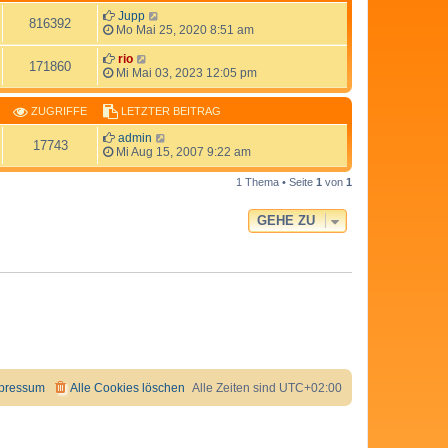
Jupp
816392
Mo Mai 25, 2020 8:51 am
rio
171860
Mi Mai 03, 2023 12:05 pm
ZUGRIFFE
LETZTER BEITRAG
admin
17743
Mi Aug 15, 2007 9:22 am
1 Thema • Seite
1
von
1
GEHE ZU
pressum
Alle Cookies löschen
Alle Zeiten sind
UTC+02:00