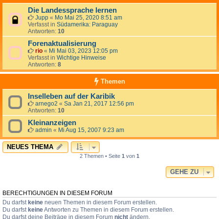
Die Landessprache lernen
Jupp
«
Mo Mai 25, 2020 8:51 am
Verfasst in
Südamerika: Paraguay
Antworten:
10
Forenaktualisierung
rio
«
Mi Mai 03, 2023 12:05 pm
Verfasst in
Wichtige Hinweise
Antworten:
8
Themen
Inselleben auf der Karibik
arnego2
«
Sa Jan 21, 2017 12:56 pm
Antworten:
10
Kleinanzeigen
admin
«
Mi Aug 15, 2007 9:23 am
NEUES THEMA
2 Themen • Seite
1
von
1
GEHE ZU
BERECHTIGUNGEN IN DIESEM FORUM
Du darfst
keine
neuen Themen in diesem Forum erstellen.
Du darfst
keine
Antworten zu Themen in diesem Forum erstellen.
Du darfst deine Beiträge in diesem Forum
nicht
ändern.