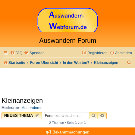
Auswandern Forum
FAQ
Spenden
Registrieren
Anmelden
S
Startseite
Foren-Übersicht
In den Westen?
Kleinanzeigen
u
c
h
e
Kleinanzeigen
Moderator:
Moderatoren
SUCHE
ERWEITERTE 
NEUES THEMA
2 Themen • Seite
1
von
1
Bekanntmachungen