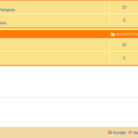
10
Paraguay
8
eise
ANTWORTEN
10
0
Kontakt
Im