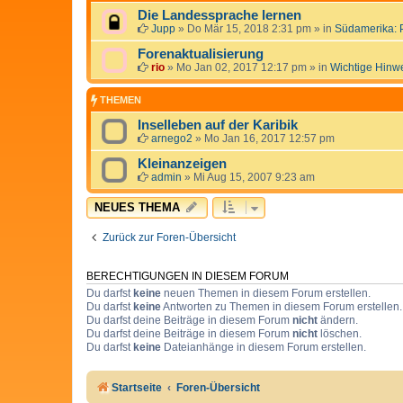
Die Landessprache lernen
Jupp
»
Do Mär 15, 2018 2:31 pm
» in
Südamerika: 
Forenaktualisierung
rio
»
Mo Jan 02, 2017 12:17 pm
» in
Wichtige Hinw
THEMEN
Inselleben auf der Karibik
arnego2
»
Mo Jan 16, 2017 12:57 pm
Kleinanzeigen
admin
»
Mi Aug 15, 2007 9:23 am
NEUES THEMA
Zurück zur Foren-Übersicht
BERECHTIGUNGEN IN DIESEM FORUM
Du darfst
keine
neuen Themen in diesem Forum erstellen.
Du darfst
keine
Antworten zu Themen in diesem Forum erstellen.
Du darfst deine Beiträge in diesem Forum
nicht
ändern.
Du darfst deine Beiträge in diesem Forum
nicht
löschen.
Du darfst
keine
Dateianhänge in diesem Forum erstellen.
Startseite
Foren-Übersicht