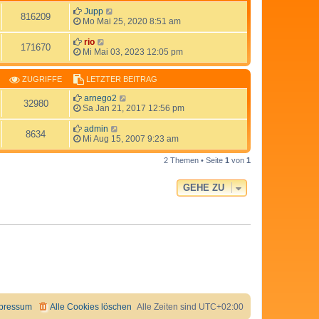
Jupp
816209
Mo Mai 25, 2020 8:51 am
rio
171670
Mi Mai 03, 2023 12:05 pm
ZUGRIFFE
LETZTER BEITRAG
arnego2
32980
Sa Jan 21, 2017 12:56 pm
admin
8634
Mi Aug 15, 2007 9:23 am
2 Themen • Seite
1
von
1
GEHE ZU
pressum
Alle Cookies löschen
Alle Zeiten sind
UTC+02:00