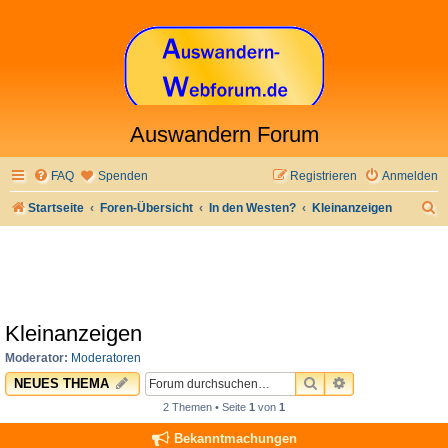
Auswandern Forum
FAQ
Spenden
Registrieren
Anmelden
S
Startseite
Foren-Übersicht
In den Westen?
Kleinanzeigen
u
c
h
e
Kleinanzeigen
Moderator:
Moderatoren
SUCHE
ERWEITERTE 
NEUES THEMA
2 Themen • Seite
1
von
1
Bekanntmachungen