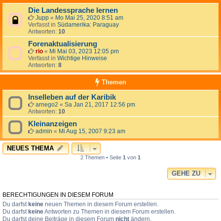
Die Landessprache lernen
Jupp
«
Mo Mai 25, 2020 8:51 am
Verfasst in
Südamerika: Paraguay
Antworten:
10
Forenaktualisierung
rio
«
Mi Mai 03, 2023 12:05 pm
Verfasst in
Wichtige Hinweise
Antworten:
8
Themen
Inselleben auf der Karibik
arnego2
«
Sa Jan 21, 2017 12:56 pm
Antworten:
10
Kleinanzeigen
admin
«
Mi Aug 15, 2007 9:23 am
NEUES THEMA
2 Themen • Seite
1
von
1
GEHE ZU
BERECHTIGUNGEN IN DIESEM FORUM
Du darfst
keine
neuen Themen in diesem Forum erstellen.
Du darfst
keine
Antworten zu Themen in diesem Forum erstellen.
Du darfst deine Beiträge in diesem Forum
nicht
ändern.