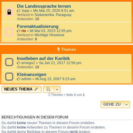
Die Landessprache lernen
Jupp
«
Mo Mai 25, 2020 8:51 am
Verfasst in
Südamerika: Paraguay
Antworten:
10
Forenaktualisierung
rio
«
Mi Mai 03, 2023 12:05 pm
Verfasst in
Wichtige Hinweise
Antworten:
8
Themen
Inselleben auf der Karibik
arnego2
«
Sa Jan 21, 2017 12:56 pm
Antworten:
10
Kleinanzeigen
admin
«
Mi Aug 15, 2007 9:23 am
NEUES THEMA
2 Themen • Seite
1
von
1
GEHE ZU
BERECHTIGUNGEN IN DIESEM FORUM
Du darfst
keine
neuen Themen in diesem Forum erstellen.
Du darfst
keine
Antworten zu Themen in diesem Forum erstellen.
Du darfst deine Beiträge in diesem Forum
nicht
ändern.