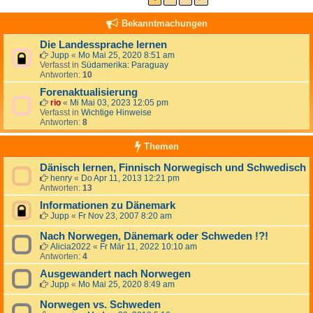
Bekanntmachungen
Die Landessprache lernen
Jupp
«
Mo Mai 25, 2020 8:51 am
Verfasst in
Südamerika: Paraguay
Antworten:
10
Forenaktualisierung
rio
«
Mi Mai 03, 2023 12:05 pm
Verfasst in
Wichtige Hinweise
Antworten:
8
Themen
Dänisch lernen, Finnisch Norwegisch und Schwedisch
henry
«
Do Apr 11, 2013 12:21 pm
Antworten:
13
Informationen zu Dänemark
Jupp
«
Fr Nov 23, 2007 8:20 am
Nach Norwegen, Dänemark oder Schweden !?!
Alicia2022
«
Fr Mär 11, 2022 10:10 am
Antworten:
4
Ausgewandert nach Norwegen
Jupp
«
Mo Mai 25, 2020 8:49 am
Norwegen vs. Schweden