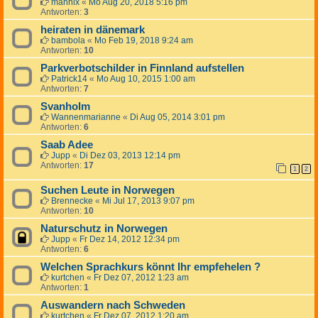
mannix
«
Mo Aug 20, 2018 5:16 pm
Antworten:
3
heiraten in dänemark
bambola
«
Mo Feb 19, 2018 9:24 am
Antworten:
10
Parkverbotschilder in Finnland aufstellen
Patrick14
«
Mo Aug 10, 2015 1:00 am
Antworten:
7
Svanholm
Wannenmarianne
«
Di Aug 05, 2014 3:01 pm
Antworten:
6
Saab Adee
Jupp
«
Di Dez 03, 2013 12:14 pm
Antworten:
17
1
2
Suchen Leute in Norwegen
Brennecke
«
Mi Jul 17, 2013 9:07 pm
Antworten:
10
Naturschutz in Norwegen
Jupp
«
Fr Dez 14, 2012 12:34 pm
Antworten:
6
Welchen Sprachkurs könnt Ihr empfehelen ?
kurtchen
«
Fr Dez 07, 2012 1:23 am
Antworten:
1
Auswandern nach Schweden
kurtchen
«
Fr Dez 07, 2012 1:20 am