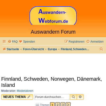
Auswandern Forum
FAQ
Spenden
Registrieren
Anmelden
S
Startseite
Foren-Übersicht
Europa
Finnland, Schweden, Norwegen, Dänemark, Island
u
c
h
e
Finnland, Schweden, Norwegen, Dänemark,
Island
Moderator:
Moderatoren
SUCHE
ERWEITERTE 
NEUES THEMA
1
2
3
111 Themen
NÄCHSTE