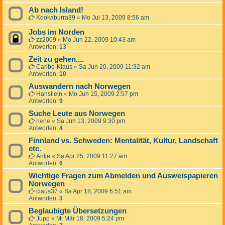
Ab nach Island!
Kookaburra89
«
Mo Jul 13, 2009 8:56 am
Jobs im Norden
zz2009
«
Mo Jun 22, 2009 10:43 am
Antworten:
13
Zeit zu gehen....
Caribe-Klaus
«
Sa Jun 20, 2009 11:32 am
Antworten:
10
Auswandern nach Norwegen
Hansilein
«
Mo Jun 15, 2009 2:57 pm
Antworten:
9
Suche Leute aus Norwegen
nene
«
Sa Jun 13, 2009 9:30 pm
Antworten:
4
Finnland vs. Schweden: Mentalität, Kultur, Landschaft
etc.
Antje
«
Sa Apr 25, 2009 11:27 am
Antworten:
6
Wichtige Fragen zum Abmelden und Ausweispapieren
Norwegen
claus37
«
Sa Apr 18, 2009 6:51 am
Antworten:
3
Beglaubigte Übersetzungen
Jupp
«
Mi Mär 18, 2009 5:24 pm