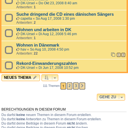
DK-Ursel
«
Do Okt 23, 2008 8:40 am
Antworten:
1
Suche dringend die CD eines dänischen Sängers
capella
«
So Aug 17, 2008 1:30 pm
Antworten:
2
Wohnen und arbeiten in DK
DK-Ursel
«
Di Aug 12, 2008 5:46 pm
Antworten:
1
Wohnen in Dänemark
hav
«
So Aug 10, 2008 4:50 pm
Antworten:
22
1
2
Rekord-Einwanderungszahlen
DK-Ursel
«
Di Jun 17, 2008 10:52 pm
NEUES THEMA
1
2
3
111 Themen
NÄCHSTE
GEHE ZU
BERECHTIGUNGEN IN DIESEM FORUM
Du darfst
keine
neuen Themen in diesem Forum erstellen.
Du darfst
keine
Antworten zu Themen in diesem Forum erstellen.
Du darfst deine Beiträge in diesem Forum
nicht
ändern.
Du darfst deine Beiträge in diesem Forum
nicht
löschen.