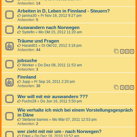
Antworten:
14
Arbeiten in D, Leben in Finnland - Steuern?
janina30
«
Fr Nov 16, 2012 9:27 pm
Antworten:
5
Auswandern nach Norwegen
Sydefin
«
Mo Okt 15, 2012 11:20 am
Träume und Fragen
Harald01
«
Di Okt 02, 2012 3:18 pm
Antworten:
44
1
2
3
jobsuche
Worker
«
Do Dez 08, 2011 11:53 am
Antworten:
3
Finnland
Jupp
«
Fr Sep 16, 2011 2:20 pm
Antworten:
30
1
2
3
Wer will mit mir auswandern ???
Fuchs28
«
Do Jun 16, 2011 5:50 pm
Wie verhalte ich mich bei einem Vorstellungsgespräch
in Däne
Stefanie barnes
«
Mo Mär 07, 2011 12:53 pm
Antworten:
2
wer zieht mit mir um - nach Norwegen?
Erkel
«
Do Dez 16, 2010 10:52 am