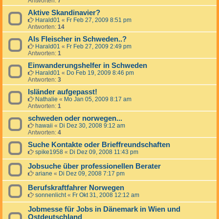
Antworten:
7
Aktive Skandinavier?
Harald01
«
Fr Feb 27, 2009 8:51 pm
Antworten:
14
Als Fleischer in Schweden..?
Harald01
«
Fr Feb 27, 2009 2:49 pm
Antworten:
1
Einwanderungshelfer in Schweden
Harald01
«
Do Feb 19, 2009 8:46 pm
Antworten:
3
Isländer aufgepasst!
Nathalie
«
Mo Jan 05, 2009 8:17 am
Antworten:
1
schweden oder norwegen...
hawaii
«
Di Dez 30, 2008 9:12 am
Antworten:
4
Suche Kontakte oder Brieffreundschaften
spike1958
«
Di Dez 09, 2008 11:43 pm
Jobsuche über professionellen Berater
ariane
«
Di Dez 09, 2008 7:17 pm
Berufskraftfahrer Norwegen
sonnenlicht
«
Fr Okt 31, 2008 12:12 am
Jobmesse für Jobs in Dänemark in Wien und
Ostdeutschland