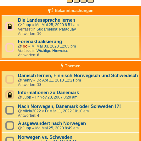
Bekanntmachungen
Die Landessprache lernen
Jupp
«
Mo Mai 25, 2020 8:51 am
Verfasst in
Südamerika: Paraguay
Antworten:
10
Forenaktualisierung
rio
«
Mi Mai 03, 2023 12:05 pm
Verfasst in
Wichtige Hinweise
Antworten:
8
Themen
Dänisch lernen, Finnisch Norwegisch und Schwedisch
henry
«
Do Apr 11, 2013 12:21 pm
Antworten:
13
Informationen zu Dänemark
Jupp
«
Fr Nov 23, 2007 8:20 am
Nach Norwegen, Dänemark oder Schweden !?!
Alicia2022
«
Fr Mär 11, 2022 10:10 am
Antworten:
4
Ausgewandert nach Norwegen
Jupp
«
Mo Mai 25, 2020 8:49 am
Norwegen vs. Schweden