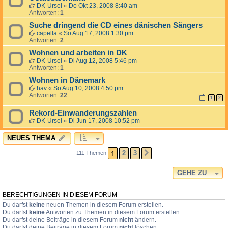
DK-Ursel
«
Do Okt 23, 2008 8:40 am
Antworten:
1
Suche dringend die CD eines dänischen Sängers
capella
«
So Aug 17, 2008 1:30 pm
Antworten:
2
Wohnen und arbeiten in DK
DK-Ursel
«
Di Aug 12, 2008 5:46 pm
Antworten:
1
Wohnen in Dänemark
hav
«
So Aug 10, 2008 4:50 pm
Antworten:
22
1
2
Rekord-Einwanderungszahlen
DK-Ursel
«
Di Jun 17, 2008 10:52 pm
NEUES THEMA
1
2
3
111 Themen
NÄCHSTE
GEHE ZU
BERECHTIGUNGEN IN DIESEM FORUM
Du darfst
keine
neuen Themen in diesem Forum erstellen.
Du darfst
keine
Antworten zu Themen in diesem Forum erstellen.
Du darfst deine Beiträge in diesem Forum
nicht
ändern.
Du darfst deine Beiträge in diesem Forum
nicht
löschen.