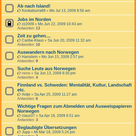
Ab nach Island!
Kookaburra89
«
Mo Jul 13, 2009 8:56 am
Jobs im Norden
zz2009
«
Mo Jun 22, 2009 10:43 am
Antworten:
13
Zeit zu gehen....
Caribe-Klaus
«
Sa Jun 20, 2009 11:32 am
Antworten:
10
Auswandern nach Norwegen
Hansilein
«
Mo Jun 15, 2009 2:57 pm
Antworten:
9
Suche Leute aus Norwegen
nene
«
Sa Jun 13, 2009 9:30 pm
Antworten:
4
Finnland vs. Schweden: Mentalität, Kultur, Landschaft
etc.
Antje
«
Sa Apr 25, 2009 11:27 am
Antworten:
6
Wichtige Fragen zum Abmelden und Ausweispapieren
Norwegen
claus37
«
Sa Apr 18, 2009 6:51 am
Antworten:
3
Beglaubigte Übersetzungen
Jupp
«
Mi Mär 18, 2009 5:24 pm