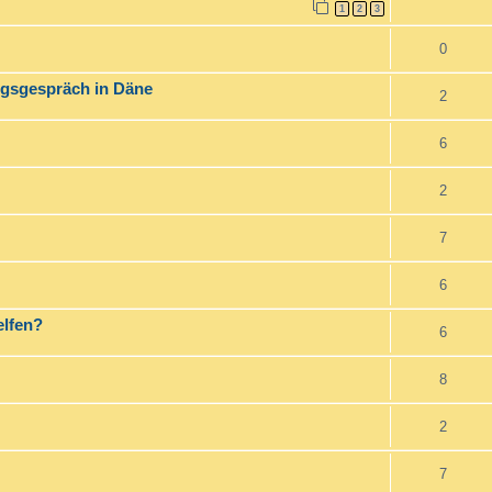
1
2
3
0
ungsgespräch in Däne
2
6
2
7
6
elfen?
6
8
2
7