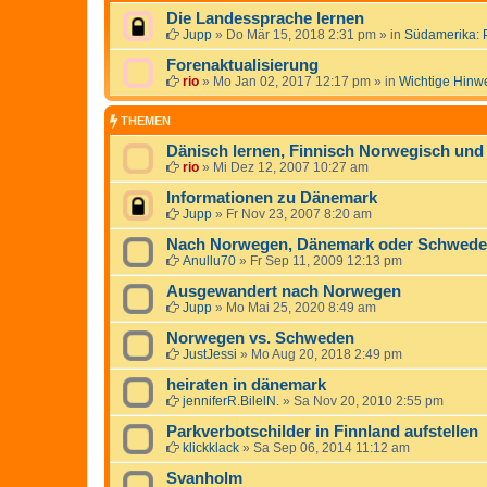
Die Landessprache lernen
Jupp
»
Do Mär 15, 2018 2:31 pm
» in
Südamerika: 
Forenaktualisierung
rio
»
Mo Jan 02, 2017 12:17 pm
» in
Wichtige Hinw
THEMEN
Dänisch lernen, Finnisch Norwegisch un
rio
»
Mi Dez 12, 2007 10:27 am
Informationen zu Dänemark
Jupp
»
Fr Nov 23, 2007 8:20 am
Nach Norwegen, Dänemark oder Schwede
Anullu70
»
Fr Sep 11, 2009 12:13 pm
Ausgewandert nach Norwegen
Jupp
»
Mo Mai 25, 2020 8:49 am
Norwegen vs. Schweden
JustJessi
»
Mo Aug 20, 2018 2:49 pm
heiraten in dänemark
jenniferR.BilelN.
»
Sa Nov 20, 2010 2:55 pm
Parkverbotschilder in Finnland aufstellen
klickklack
»
Sa Sep 06, 2014 11:12 am
Svanholm