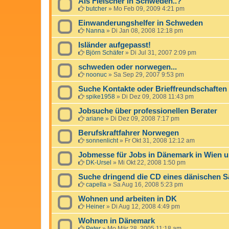
Als Fleischer in Schweden..?
butcher
»
Mo Feb 09, 2009 4:21 pm
Einwanderungshelfer in Schweden
Nanna
»
Di Jan 08, 2008 12:18 pm
Isländer aufgepasst!
Björn Schäfer
»
Di Jul 31, 2007 2:09 pm
schweden oder norwegen...
noonuc
»
Sa Sep 29, 2007 9:53 pm
Suche Kontakte oder Brieffreundschaften
spike1958
»
Di Dez 09, 2008 11:43 pm
Jobsuche über professionellen Berater
ariane
»
Di Dez 09, 2008 7:17 pm
Berufskraftfahrer Norwegen
sonnenlicht
»
Fr Okt 31, 2008 12:12 am
Jobmesse für Jobs in Dänemark in Wien 
DK-Ursel
»
Mi Okt 22, 2008 1:50 pm
Suche dringend die CD eines dänischen 
capella
»
Sa Aug 16, 2008 5:23 pm
Wohnen und arbeiten in DK
Heiner
»
Di Aug 12, 2008 4:49 pm
Wohnen in Dänemark
Peter
»
Mo Mär 28, 2005 11:18 am