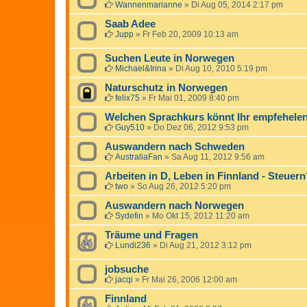
Wannenmarianne
»
Di Aug 05, 2014 2:17 pm
Saab Adee
Jupp
»
Fr Feb 20, 2009 10:13 am
Suchen Leute in Norwegen
Michael&Irina
»
Di Aug 10, 2010 5:19 pm
Naturschutz in Norwegen
felix75
»
Fr Mai 01, 2009 8:40 pm
Welchen Sprachkurs könnt Ihr empfehelen
Guy510
»
Do Dez 06, 2012 9:53 pm
Auswandern nach Schweden
AustraliaFan
»
Sa Aug 11, 2012 9:56 am
Arbeiten in D, Leben in Finnland - Steuern
two
»
So Aug 26, 2012 5:20 pm
Auswandern nach Norwegen
Sydefin
»
Mo Okt 15, 2012 11:20 am
Träume und Fragen
Lundi236
»
Di Aug 21, 2012 3:12 pm
jobsuche
jacqi
»
Fr Mai 26, 2006 12:00 am
Finnland