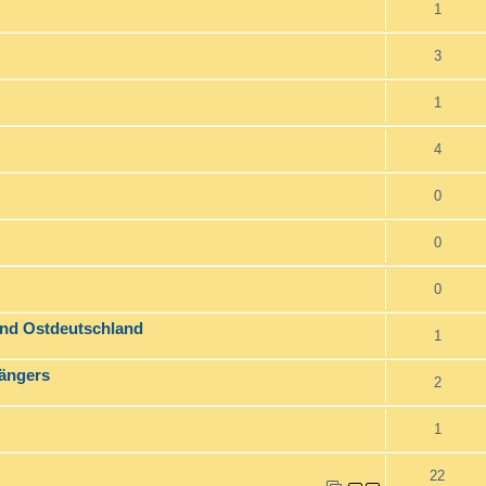
1
3
1
4
0
0
0
und Ostdeutschland
1
Sängers
2
1
22