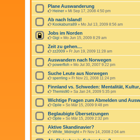
Plane Auswanderung
Heiner
»
Mi Sep 17, 2008 4:50 pm
Ab nach Island!
Kookaburra89
»
Mo Jul 13, 2009 8:56 am
Jobs im Norden
Gigi
»
Mo Jun 15, 2009 8:29 am
Zeit zu gehen....
zz2009
»
Fr Jun 19, 2009 11:28 am
Auswandern nach Norwegen
powerfloh
»
Mo Jul 30, 2007 9:22 pm
Suche Leute aus Norwegen
sperrling
»
Fr Nov 21, 2008 11:24 pm
Finnland vs. Schweden: Mentalität, Kultur,
Themis90
»
Sa Jan 24, 2009 5:35 pm
Wichtige Fragen zum Abmelden und Ausw
Opile
»
So Mär 15, 2009 9:48 pm
Beglaubigte Übersetzungen
Opile
»
So Mär 15, 2009 2:32 pm
Aktive Skandinavier?
White_Midnight
»
Fr Nov 14, 2008 2:04 am