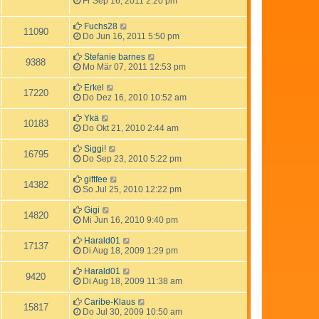
Fr Sep 16, 2011 2:20 pm
Fuchs28
11090
Do Jun 16, 2011 5:50 pm
Stefanie barnes
9388
Mo Mär 07, 2011 12:53 pm
Erkel
17220
Do Dez 16, 2010 10:52 am
Ykä
10183
Do Okt 21, 2010 2:44 am
Siggi!
16795
Do Sep 23, 2010 5:22 pm
giftfee
14382
So Jul 25, 2010 12:22 pm
Gigi
14820
Mi Jun 16, 2010 9:40 pm
Harald01
17137
Di Aug 18, 2009 1:29 pm
Harald01
9420
Di Aug 18, 2009 11:38 am
Caribe-Klaus
15817
Do Jul 30, 2009 10:50 am