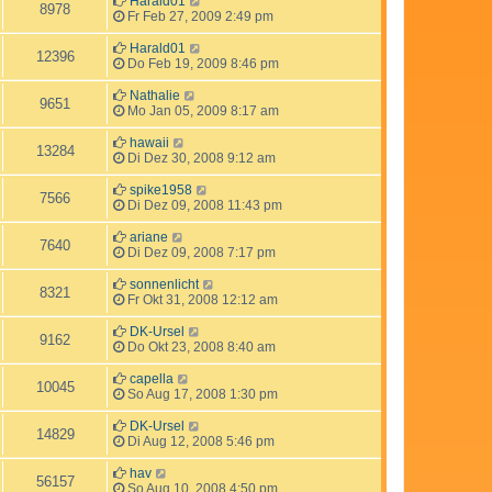
Harald01
8978
Fr Feb 27, 2009 2:49 pm
Harald01
12396
Do Feb 19, 2009 8:46 pm
Nathalie
9651
Mo Jan 05, 2009 8:17 am
hawaii
13284
Di Dez 30, 2008 9:12 am
spike1958
7566
Di Dez 09, 2008 11:43 pm
ariane
7640
Di Dez 09, 2008 7:17 pm
sonnenlicht
8321
Fr Okt 31, 2008 12:12 am
DK-Ursel
9162
Do Okt 23, 2008 8:40 am
capella
10045
So Aug 17, 2008 1:30 pm
DK-Ursel
14829
Di Aug 12, 2008 5:46 pm
hav
56157
So Aug 10, 2008 4:50 pm