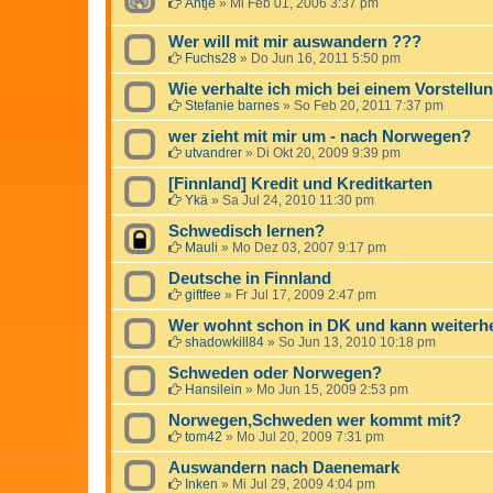
Antje
»
Mi Feb 01, 2006 3:37 pm
Wer will mit mir auswandern ???
Fuchs28
»
Do Jun 16, 2011 5:50 pm
Wie verhalte ich mich bei einem Vorstell
Stefanie barnes
»
So Feb 20, 2011 7:37 pm
wer zieht mit mir um - nach Norwegen?
utvandrer
»
Di Okt 20, 2009 9:39 pm
[Finnland] Kredit und Kreditkarten
Ykä
»
Sa Jul 24, 2010 11:30 pm
Schwedisch lernen?
Mauli
»
Mo Dez 03, 2007 9:17 pm
Deutsche in Finnland
giftfee
»
Fr Jul 17, 2009 2:47 pm
Wer wohnt schon in DK und kann weiterh
shadowkill84
»
So Jun 13, 2010 10:18 pm
Schweden oder Norwegen?
Hansilein
»
Mo Jun 15, 2009 2:53 pm
Norwegen,Schweden wer kommt mit?
tom42
»
Mo Jul 20, 2009 7:31 pm
Auswandern nach Daenemark
Inken
»
Mi Jul 29, 2009 4:04 pm