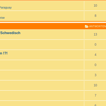
10
Paraguay
8
eise
ANTWORTEN
d Schwedisch
13
0
n !?!
4
0
3
10
7
6