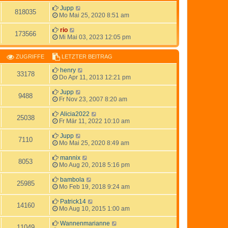
Jupp
818035
Mo Mai 25, 2020 8:51 am
rio
173566
Mi Mai 03, 2023 12:05 pm
ZUGRIFFE
LETZTER BEITRAG
henry
33178
Do Apr 11, 2013 12:21 pm
Jupp
9488
Fr Nov 23, 2007 8:20 am
Alicia2022
25038
Fr Mär 11, 2022 10:10 am
Jupp
7110
Mo Mai 25, 2020 8:49 am
mannix
8053
Mo Aug 20, 2018 5:16 pm
bambola
25985
Mo Feb 19, 2018 9:24 am
Patrick14
14160
Mo Aug 10, 2015 1:00 am
Wannenmarianne
11049