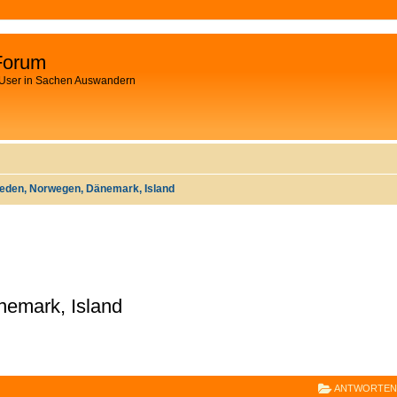
Forum
 User in Sachen Auswandern
weden, Norwegen, Dänemark, Island
emark, Island
E
RWEITERTE SUCHE
ANTWORTEN