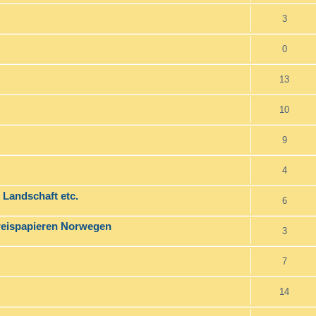
3
0
13
10
9
4
 Landschaft etc.
6
eispapieren Norwegen
3
7
14