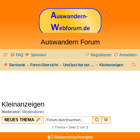
Auswandern Forum
FAQ
Spenden
Registrieren
Anmelden
S
Startseite
Foren-Übersicht
Und last but not least
Kleinanzeigen
u
c
h
e
Kleinanzeigen
Moderator:
Moderatoren
SUCHE
ERWEITERTE 
NEUES THEMA
1 Thema • Seite
1
von
1
Bekanntmachungen