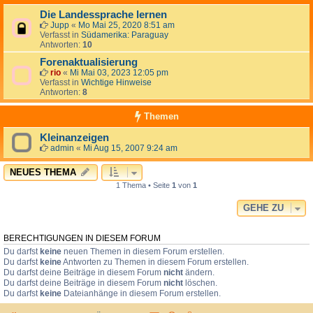
Die Landessprache lernen
Jupp
«
Mo Mai 25, 2020 8:51 am
Verfasst in
Südamerika: Paraguay
Antworten:
10
Forenaktualisierung
rio
«
Mi Mai 03, 2023 12:05 pm
Verfasst in
Wichtige Hinweise
Antworten:
8
Themen
Kleinanzeigen
admin
«
Mi Aug 15, 2007 9:24 am
NEUES THEMA
1 Thema • Seite
1
von
1
GEHE ZU
BERECHTIGUNGEN IN DIESEM FORUM
Du darfst
keine
neuen Themen in diesem Forum erstellen.
Du darfst
keine
Antworten zu Themen in diesem Forum erstellen.
Du darfst deine Beiträge in diesem Forum
nicht
ändern.
Du darfst deine Beiträge in diesem Forum
nicht
löschen.
Du darfst
keine
Dateianhänge in diesem Forum erstellen.