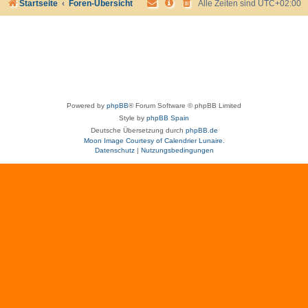
Startseite
Foren-Übersicht
Alle Zeiten sind
UTC+02:00
Powered by
phpBB
® Forum Software © phpBB Limited
Style by
phpBB Spain
Deutsche Übersetzung durch
phpBB.de
Moon Image Courtesy of Calendrier Lunaire.
Datenschutz
|
Nutzungsbedingungen