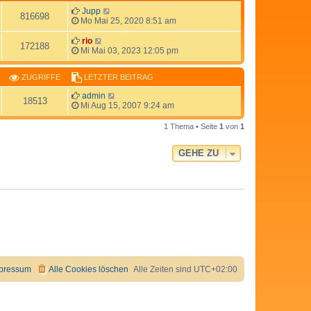
Jupp
816698
Mo Mai 25, 2020 8:51 am
rio
172188
Mi Mai 03, 2023 12:05 pm
ZUGRIFFE
LETZTER BEITRAG
admin
18513
Mi Aug 15, 2007 9:24 am
1 Thema • Seite
1
von
1
GEHE ZU
pressum
Alle Cookies löschen
Alle Zeiten sind
UTC+02:00