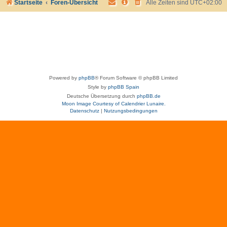
Startseite
Foren-Übersicht
Alle Zeiten sind
UTC+02:00
Powered by
phpBB
® Forum Software © phpBB Limited
Style by
phpBB Spain
Deutsche Übersetzung durch
phpBB.de
Moon Image Courtesy of Calendrier Lunaire.
Datenschutz
|
Nutzungsbedingungen