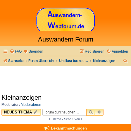
Auswandern Forum
FAQ
Spenden
Registrieren
Anmelden
S
Startseite
Foren-Übersicht
Und last but not least
Kleinanzeigen
u
c
h
e
Kleinanzeigen
Moderator:
Moderatoren
SUCHE
ERWEITERTE 
NEUES THEMA
1 Thema • Seite
1
von
1
Bekanntmachungen