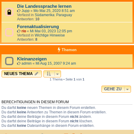
Die Landessprache lernen
Jupp
«
Mo Mai 25, 2020 8:51 am
Verfasst in
Südamerika: Paraguay
Antworten:
10
Forenaktualisierung
rio
«
Mi Mai 03, 2023 12:05 pm
Verfasst in
Wichtige Hinweise
Antworten:
8
Themen
Kleinanzeigen
admin
«
Mi Aug 15, 2007 9:24 am
NEUES THEMA
1 Thema • Seite
1
von
1
GEHE ZU
BERECHTIGUNGEN IN DIESEM FORUM
Du darfst
keine
neuen Themen in diesem Forum erstellen.
Du darfst
keine
Antworten zu Themen in diesem Forum erstellen.
Du darfst deine Beiträge in diesem Forum
nicht
ändern.
Du darfst deine Beiträge in diesem Forum
nicht
löschen.
Du darfst
keine
Dateianhänge in diesem Forum erstellen.