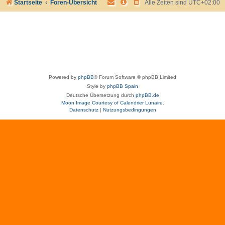
Startseite
Foren-Übersicht
Alle Zeiten sind
UTC+02:00
Powered by
phpBB
® Forum Software © phpBB Limited
Style by
phpBB Spain
Deutsche Übersetzung durch
phpBB.de
Moon Image Courtesy of Calendrier Lunaire.
Datenschutz
|
Nutzungsbedingungen