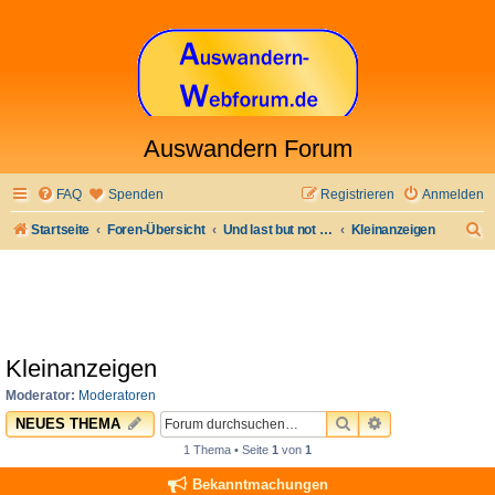
Auswandern Forum
FAQ
Spenden
Registrieren
Anmelden
S
Startseite
Foren-Übersicht
Und last but not least
Kleinanzeigen
u
c
h
e
Kleinanzeigen
Moderator:
Moderatoren
SUCHE
ERWEITERTE 
NEUES THEMA
1 Thema • Seite
1
von
1
Bekanntmachungen