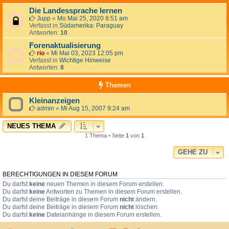
Die Landessprache lernen
Jupp
«
Mo Mai 25, 2020 8:51 am
Verfasst in
Südamerika: Paraguay
Antworten:
10
Forenaktualisierung
rio
«
Mi Mai 03, 2023 12:05 pm
Verfasst in
Wichtige Hinweise
Antworten:
8
Themen
Kleinanzeigen
admin
«
Mi Aug 15, 2007 9:24 am
NEUES THEMA
1 Thema • Seite
1
von
1
GEHE ZU
BERECHTIGUNGEN IN DIESEM FORUM
Du darfst
keine
neuen Themen in diesem Forum erstellen.
Du darfst
keine
Antworten zu Themen in diesem Forum erstellen.
Du darfst deine Beiträge in diesem Forum
nicht
ändern.
Du darfst deine Beiträge in diesem Forum
nicht
löschen.
Du darfst
keine
Dateianhänge in diesem Forum erstellen.