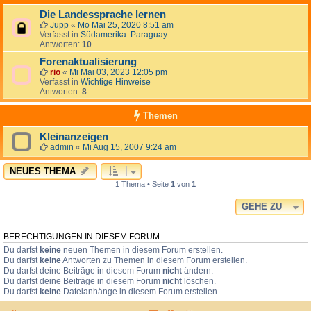
Die Landessprache lernen
Jupp
«
Mo Mai 25, 2020 8:51 am
Verfasst in
Südamerika: Paraguay
Antworten:
10
Forenaktualisierung
rio
«
Mi Mai 03, 2023 12:05 pm
Verfasst in
Wichtige Hinweise
Antworten:
8
Themen
Kleinanzeigen
admin
«
Mi Aug 15, 2007 9:24 am
NEUES THEMA
1 Thema • Seite
1
von
1
GEHE ZU
BERECHTIGUNGEN IN DIESEM FORUM
Du darfst
keine
neuen Themen in diesem Forum erstellen.
Du darfst
keine
Antworten zu Themen in diesem Forum erstellen.
Du darfst deine Beiträge in diesem Forum
nicht
ändern.
Du darfst deine Beiträge in diesem Forum
nicht
löschen.
Du darfst
keine
Dateianhänge in diesem Forum erstellen.