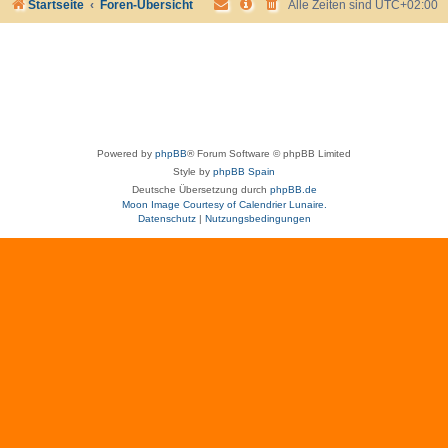
Startseite
Foren-Übersicht
Alle Zeiten sind
UTC+02:00
Powered by
phpBB
® Forum Software © phpBB Limited
Style by
phpBB Spain
Deutsche Übersetzung durch
phpBB.de
Moon Image Courtesy of Calendrier Lunaire.
Datenschutz
|
Nutzungsbedingungen