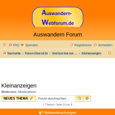
Auswandern Forum
FAQ
Spenden
Registrieren
Anmelden
S
Startseite
Foren-Übersicht
Und last but not least
Kleinanzeigen
u
c
h
e
Kleinanzeigen
Moderator:
Moderatoren
SUCHE
ERWEITERTE 
NEUES THEMA
1 Thema • Seite
1
von
1
Bekanntmachungen