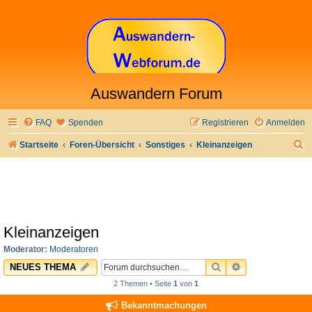
Auswandern Forum
FAQ
Spenden
Registrieren
Anmelden
S
Startseite
Foren-Übersicht
Sonstiges
Kleinanzeigen
u
c
h
e
Kleinanzeigen
Moderator:
Moderatoren
SUCHE
ERWEITERTE 
NEUES THEMA
2 Themen • Seite
1
von
1
Bekanntmachungen