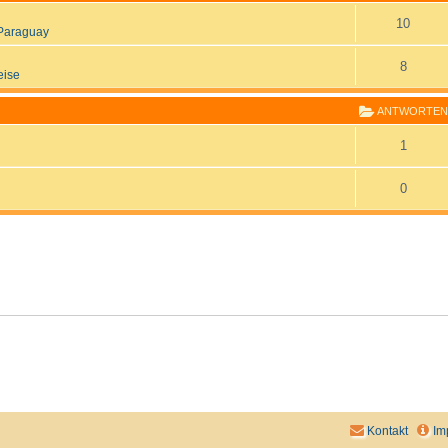
10
Paraguay
8
eise
ANTWORTEN
1
0
Kontakt
Im