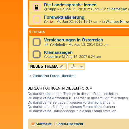
Die Landessprache lernen
Jupp
»
Do Mär 15, 2018 2:31 pm
» in
Südamerika: 
Forenaktualisierung
rio
»
Mo Jan 02, 2017 12:17 pm
» in
Wichtige Hinw
THEMEN
Versicherungen in Österreich
klobolt
»
Mo Aug 18, 2014 3:30 pm
Kleinanzeigen
admin
»
Mi Aug 15, 2007 9:24 am
NEUES THEMA
Zurück zur Foren-Übersicht
BERECHTIGUNGEN IN DIESEM FORUM
Du darfst
keine
neuen Themen in diesem Forum erstellen.
Du darfst
keine
Antworten zu Themen in diesem Forum erstellen.
Du darfst deine Beiträge in diesem Forum
nicht
ändern.
Du darfst deine Beiträge in diesem Forum
nicht
löschen.
Du darfst
keine
Dateianhänge in diesem Forum erstellen.
Startseite
Foren-Übersicht