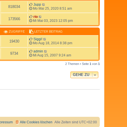
Jupp
818034
Mo Mai 25, 2020 8:51 am
rio
173566
Mi Mai 03, 2023 12:05 pm
ZUGRIFFE
LETZTER BEITRAG
Siggi!
19430
Mo Aug 18, 2014 8:38 pm
admin
9734
Mi Aug 15, 2007 9:24 am
2 Themen • Seite
1
von
1
GEHE ZU
pressum
Alle Cookies löschen
Alle Zeiten sind
UTC+02:00