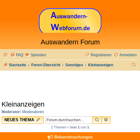
Auswandern Forum
FAQ
Spenden
Registrieren
Anmelden
S
Startseite
Foren-Übersicht
Sonstiges
Kleinanzeigen
u
c
h
e
Kleinanzeigen
Moderator:
Moderatoren
SUCHE
ERWEITERTE 
NEUES THEMA
2 Themen • Seite
1
von
1
Bekanntmachungen