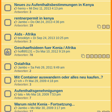
Neues zu Aufenthaltsbestimmungen in Kenya
henry
«
Mi Dez 11, 2013 4:13 pm
Antworten:
3
rentnerpermit in kenya
Jambo
«
Do Okt 24, 2013 4:36 pm
Antworten:
19
1
2
Aids - Afrika
brooklyn
«
Di Sep 24, 2013 10:25 pm
Antworten:
3
Geschaeftsideen fuer Kenia / Afrika
hoffi95131
«
Do Mai 10, 2012 9:19 pm
Antworten:
78
1
2
3
4
5
6
Ostafrika
Jambo
«
Sa Feb 26, 2011 9:49 am
Antworten:
2
Mit Container auswandern oder alles neu kaufen..?
ich
«
Fr Mai 29, 2009 4:18 pm
Antworten:
3
Aufenthaltsgenehmigungen
tatu
«
Mo Mai 18, 2009 7:53 pm
Antworten:
7
Warum nicht Kenia - Fortsetzung...
Jambo
«
Mo Mär 30, 2009 3:17 pm
Antworten:
17