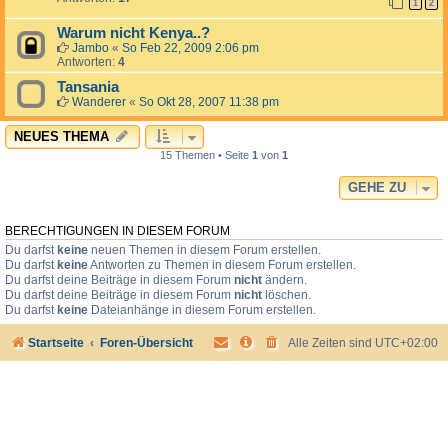
1
2
Warum nicht Kenya..?
Jambo
«
So Feb 22, 2009 2:06 pm
Antworten:
4
Tansania
Wanderer
«
So Okt 28, 2007 11:38 pm
NEUES THEMA
15 Themen • Seite
1
von
1
GEHE ZU
BERECHTIGUNGEN IN DIESEM FORUM
Du darfst
keine
neuen Themen in diesem Forum erstellen.
Du darfst
keine
Antworten zu Themen in diesem Forum erstellen.
Du darfst deine Beiträge in diesem Forum
nicht
ändern.
Du darfst deine Beiträge in diesem Forum
nicht
löschen.
Du darfst
keine
Dateianhänge in diesem Forum erstellen.
Startseite
Foren-Übersicht
Alle Zeiten sind
UTC+02:00