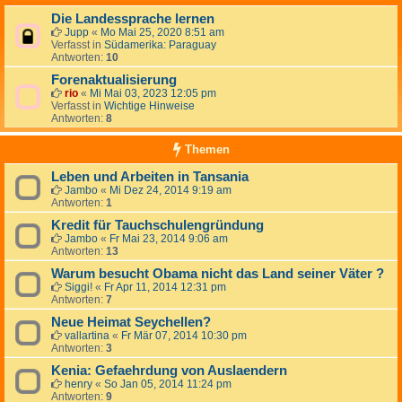
Die Landessprache lernen
Jupp
«
Mo Mai 25, 2020 8:51 am
Verfasst in
Südamerika: Paraguay
Antworten:
10
Forenaktualisierung
rio
«
Mi Mai 03, 2023 12:05 pm
Verfasst in
Wichtige Hinweise
Antworten:
8
Themen
Leben und Arbeiten in Tansania
Jambo
«
Mi Dez 24, 2014 9:19 am
Antworten:
1
Kredit für Tauchschulengründung
Jambo
«
Fr Mai 23, 2014 9:06 am
Antworten:
13
Warum besucht Obama nicht das Land seiner Väter ?
Siggi!
«
Fr Apr 11, 2014 12:31 pm
Antworten:
7
Neue Heimat Seychellen?
vallartina
«
Fr Mär 07, 2014 10:30 pm
Antworten:
3
Kenia: Gefaehrdung von Auslaendern
henry
«
So Jan 05, 2014 11:24 pm
Antworten:
9