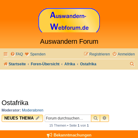
Auswandern Forum
FAQ
Spenden
Registrieren
Anmelden
S
Startseite
Foren-Übersicht
Afrika
Ostafrika
u
c
h
e
Ostafrika
Moderator:
Moderatoren
SUCHE
ERWEITERTE 
NEUES THEMA
15 Themen • Seite
1
von
1
Bekanntmachungen