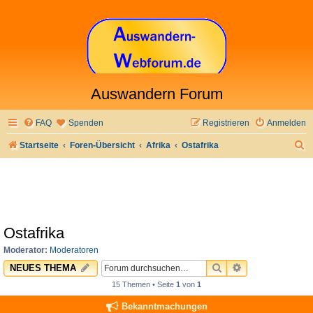
Auswandern Forum
FAQ
Spenden
Registrieren
Anmelden
S
Startseite
Foren-Übersicht
Afrika
Ostafrika
u
c
h
e
Ostafrika
Moderator:
Moderatoren
SUCHE
ERWEITERTE 
NEUES THEMA
15 Themen • Seite
1
von
1
Bekanntmachungen