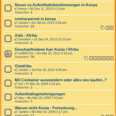
Neues zu Aufenthaltsbestimmungen in Kenya
henry
«
Mi Dez 11, 2013 4:13 pm
Antworten:
3
rentnerpermit in kenya
Jambo
«
Do Okt 24, 2013 4:36 pm
Antworten:
19
1
2
Aids - Afrika
brooklyn
«
Di Sep 24, 2013 10:25 pm
Antworten:
3
Geschaeftsideen fuer Kenia / Afrika
hoffi95131
«
Do Mai 10, 2012 9:19 pm
Antworten:
78
1
2
3
4
5
6
Ostafrika
Jambo
«
Sa Feb 26, 2011 9:49 am
Antworten:
2
Mit Container auswandern oder alles neu kaufen..?
ich
«
Fr Mai 29, 2009 4:18 pm
Antworten:
3
Aufenthaltsgenehmigungen
tatu
«
Mo Mai 18, 2009 7:53 pm
Antworten:
7
Warum nicht Kenia - Fortsetzung...
Jambo
«
Mo Mär 30, 2009 3:17 pm
Antworten:
17