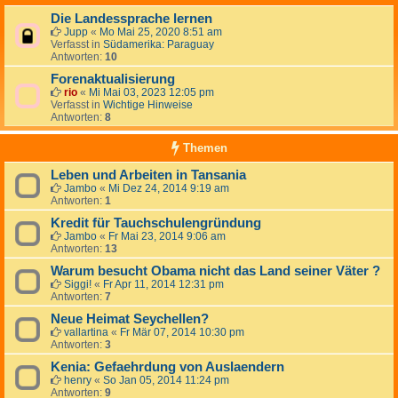
Die Landessprache lernen
Jupp
«
Mo Mai 25, 2020 8:51 am
Verfasst in
Südamerika: Paraguay
Antworten:
10
Forenaktualisierung
rio
«
Mi Mai 03, 2023 12:05 pm
Verfasst in
Wichtige Hinweise
Antworten:
8
Themen
Leben und Arbeiten in Tansania
Jambo
«
Mi Dez 24, 2014 9:19 am
Antworten:
1
Kredit für Tauchschulengründung
Jambo
«
Fr Mai 23, 2014 9:06 am
Antworten:
13
Warum besucht Obama nicht das Land seiner Väter ?
Siggi!
«
Fr Apr 11, 2014 12:31 pm
Antworten:
7
Neue Heimat Seychellen?
vallartina
«
Fr Mär 07, 2014 10:30 pm
Antworten:
3
Kenia: Gefaehrdung von Auslaendern
henry
«
So Jan 05, 2014 11:24 pm
Antworten:
9