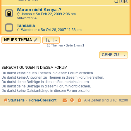
1
2
Warum nicht Kenya..?
Jambo
«
So Feb 22, 2009 2:06 pm
Antworten:
4
Tansania
Wanderer
«
So Okt 28, 2007 11:38 pm
NEUES THEMA
15 Themen • Seite
1
von
1
GEHE ZU
BERECHTIGUNGEN IN DIESEM FORUM
Du darfst
keine
neuen Themen in diesem Forum erstellen.
Du darfst
keine
Antworten zu Themen in diesem Forum erstellen.
Du darfst deine Beiträge in diesem Forum
nicht
ändern.
Du darfst deine Beiträge in diesem Forum
nicht
löschen.
Du darfst
keine
Dateianhänge in diesem Forum erstellen.
Startseite
Foren-Übersicht
Alle Zeiten sind
UTC+02:00