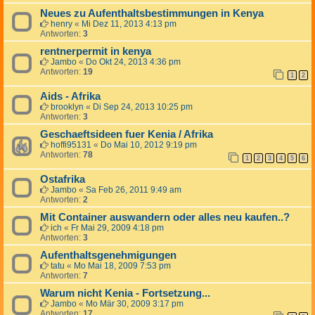
Neues zu Aufenthaltsbestimmungen in Kenya
henry
«
Mi Dez 11, 2013 4:13 pm
Antworten:
3
rentnerpermit in kenya
Jambo
«
Do Okt 24, 2013 4:36 pm
Antworten:
19
1
2
Aids - Afrika
brooklyn
«
Di Sep 24, 2013 10:25 pm
Antworten:
3
Geschaeftsideen fuer Kenia / Afrika
hoffi95131
«
Do Mai 10, 2012 9:19 pm
Antworten:
78
1
2
3
4
5
6
Ostafrika
Jambo
«
Sa Feb 26, 2011 9:49 am
Antworten:
2
Mit Container auswandern oder alles neu kaufen..?
ich
«
Fr Mai 29, 2009 4:18 pm
Antworten:
3
Aufenthaltsgenehmigungen
tatu
«
Mo Mai 18, 2009 7:53 pm
Antworten:
7
Warum nicht Kenia - Fortsetzung...
Jambo
«
Mo Mär 30, 2009 3:17 pm
Antworten:
17