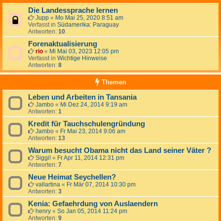
Die Landessprache lernen
Jupp
«
Mo Mai 25, 2020 8:51 am
Verfasst in
Südamerika: Paraguay
Antworten:
10
Forenaktualisierung
rio
«
Mi Mai 03, 2023 12:05 pm
Verfasst in
Wichtige Hinweise
Antworten:
8
Themen
Leben und Arbeiten in Tansania
Jambo
«
Mi Dez 24, 2014 9:19 am
Antworten:
1
Kredit für Tauchschulengründung
Jambo
«
Fr Mai 23, 2014 9:06 am
Antworten:
13
Warum besucht Obama nicht das Land seiner Väter ?
Siggi!
«
Fr Apr 11, 2014 12:31 pm
Antworten:
7
Neue Heimat Seychellen?
vallartina
«
Fr Mär 07, 2014 10:30 pm
Antworten:
3
Kenia: Gefaehrdung von Auslaendern
henry
«
So Jan 05, 2014 11:24 pm
Antworten:
9