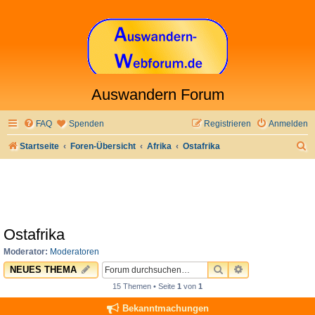
Auswandern Forum
FAQ
Spenden
Registrieren
Anmelden
S
Startseite
Foren-Übersicht
Afrika
Ostafrika
u
c
h
e
Ostafrika
Moderator:
Moderatoren
SUCHE
ERWEITERTE 
NEUES THEMA
15 Themen • Seite
1
von
1
Bekanntmachungen