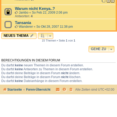
1
2
Warum nicht Kenya..?
Jambo
«
So Feb 22, 2009 2:06 pm
Antworten:
4
Tansania
Wanderer
«
So Okt 28, 2007 11:38 pm
NEUES THEMA
15 Themen • Seite
1
von
1
GEHE ZU
BERECHTIGUNGEN IN DIESEM FORUM
Du darfst
keine
neuen Themen in diesem Forum erstellen.
Du darfst
keine
Antworten zu Themen in diesem Forum erstellen.
Du darfst deine Beiträge in diesem Forum
nicht
ändern.
Du darfst deine Beiträge in diesem Forum
nicht
löschen.
Du darfst
keine
Dateianhänge in diesem Forum erstellen.
Startseite
Foren-Übersicht
Alle Zeiten sind
UTC+02:00