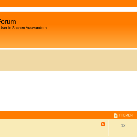
Forum
 User in Sachen Auswandern
THEMEN
F
12
e
e
d