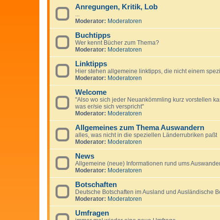
Anregungen, Kritik, Lob
...
Moderator:
Moderatoren
Buchtipps
Wer kennt Bücher zum Thema?
Moderator:
Moderatoren
Linktipps
Hier stehen allgemeine linktipps, die nicht einem spe
Moderator:
Moderatoren
Welcome
"Also wo sich jeder Neuankömmling kurz vorstellen 
was er/sie sich verspricht"
Moderator:
Moderatoren
Allgemeines zum Thema Auswandern
alles, was nicht in die speziellen Länderrubriken paßt
Moderator:
Moderatoren
News
Allgemeine (neue) Informationen rund ums Auswandern
Moderator:
Moderatoren
Botschaften
Deutsche Botschaften im Ausland und Ausländische B
Moderator:
Moderatoren
Umfragen