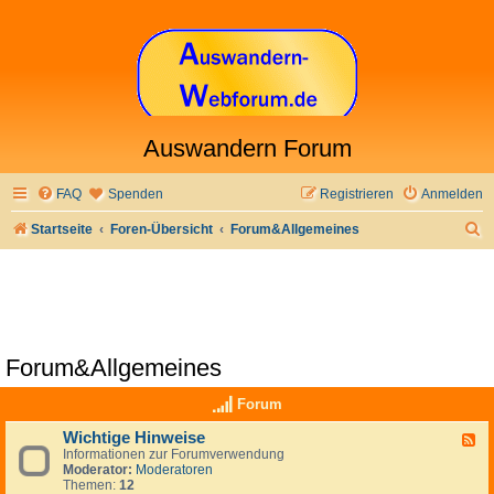
Auswandern Forum
FAQ
Spenden
Registrieren
Anmelden
S
Startseite
Foren-Übersicht
Forum&Allgemeines
u
c
h
e
Forum&Allgemeines
Forum
Wichtige Hinweise
F
Informationen zur Forumverwendung
e
Moderator:
Moderatoren
e
Themen:
12
d