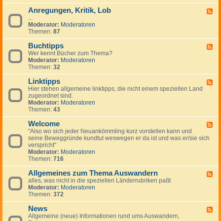
-
Anregungen, Kritik, Lob
W
F
i
...
e
c
Moderator:
Moderatoren
e
h
Themen:
87
d
t
-
i
Buchtipps
A
F
g
n
Wer kennt Bücher zum Thema?
e
e
r
Moderator:
Moderatoren
e
H
e
Themen:
32
d
i
g
-
n
u
Linktipps
B
F
w
n
u
Hier stehen allgemeine linktipps, die nicht einem speziellen Land
e
e
g
c
zugeordnet sind.
e
i
e
h
Moderator:
Moderatoren
d
s
n
t
Themen:
43
-
e
,
i
L
K
p
Welcome
i
F
r
p
n
"Also wo sich jeder Neuankömmling kurz vorstellen kann und
e
i
s
k
seine Beweggründe kundtut weswegen er da ist und was er/sie sich
e
t
t
verspricht"
d
i
i
Moderator:
Moderatoren
-
k
p
Themen:
716
W
,
p
e
L
s
Allgemeines zum Thema Auswandern
l
F
o
c
alles, was nicht in die speziellen Länderrubriken paßt
e
b
o
Moderator:
Moderatoren
e
m
Themen:
372
d
e
-
News
A
F
l
Allgemeine (neue) Informationen rund ums Auswandern,
e