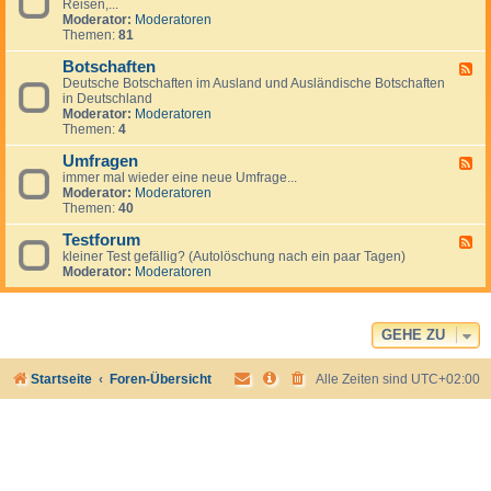
l
Reisen,...
e
g
Moderator:
Moderatoren
d
e
Themen:
81
-
m
N
e
Botschaften
e
F
i
w
Deutsche Botschaften im Ausland und Ausländische Botschaften
e
n
s
in Deutschland
e
e
Moderator:
Moderatoren
d
s
Themen:
4
-
z
B
u
Umfragen
o
F
m
t
immer mal wieder eine neue Umfrage...
e
T
s
Moderator:
Moderatoren
e
h
c
Themen:
40
d
e
h
-
m
a
Testforum
U
F
a
f
m
kleiner Test gefällig? (Autolöschung nach ein paar Tagen)
e
A
t
f
Moderator:
Moderatoren
e
u
e
r
d
s
n
a
-
w
g
T
a
e
e
GEHE ZU
n
n
s
d
t
e
Startseite
Foren-Übersicht
Alle Zeiten sind
UTC+02:00
f
r
o
n
r
u
m