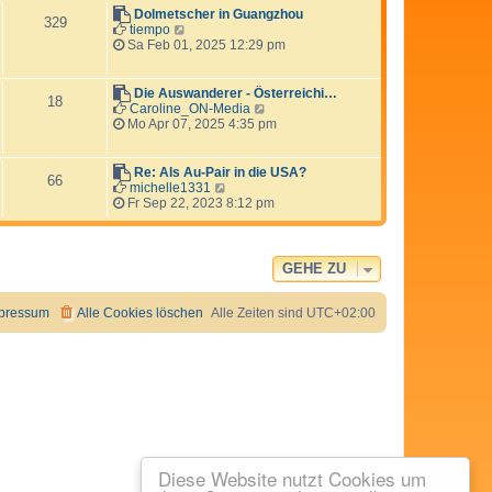
e
Dolmetscher in Guangzhou
329
s
N
tiempo
t
e
Sa Feb 01, 2025 12:29 pm
e
u
r
e
B
s
Die Auswanderer - Österreichi…
18
e
t
N
Caroline_ON-Media
i
e
e
Mo Apr 07, 2025 4:35 pm
t
r
u
r
B
e
a
e
s
Re: Als Au-Pair in die USA?
66
g
i
t
N
michelle1331
t
e
e
Fr Sep 22, 2023 8:12 pm
r
r
u
a
B
e
g
e
s
i
t
GEHE ZU
t
e
r
r
a
B
pressum
Alle Cookies löschen
Alle Zeiten sind
UTC+02:00
g
e
i
t
r
a
g
Diese Website nutzt Cookies um