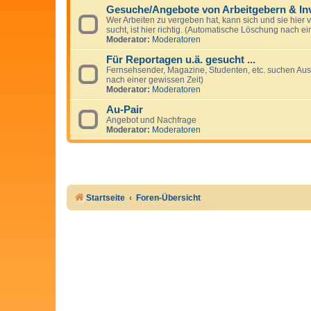
Gesuche/Angebote von Arbeitgebern & In
Wer Arbeiten zu vergeben hat, kann sich und sie hier v
sucht, ist hier richtig. (Automatische Löschung nach ei
Moderator:
Moderatoren
Für Reportagen u.ä. gesucht ...
Fernsehsender, Magazine, Studenten, etc. suchen Au
nach einer gewissen Zeit)
Moderator:
Moderatoren
Au-Pair
Angebot und Nachfrage
Moderator:
Moderatoren
Startseite
Foren-Übersicht