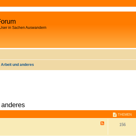
Forum
 User in Sachen Auswandern
 Arbeit und anderes
 anderes
THEMEN
F
156
e
e
d