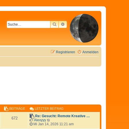
SUCHE
ERWEITERTE SUCHE
Registrieren
Anmelden
BEITRÄGE
LETZTER BEITRAG
Re: Gesucht: Remote Kreative …
672
N
Alexyyy
e
Mi Jan 14, 2026 11:21 am
u