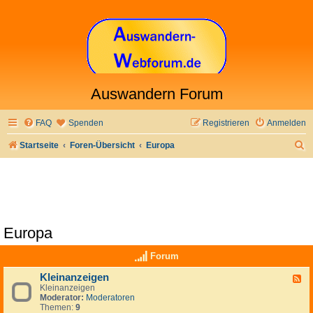
Auswandern Forum
FAQ
Spenden
Registrieren
Anmelden
S
Startseite
Foren-Übersicht
Europa
u
c
h
e
Europa
Forum
Kleinanzeigen
F
Kleinanzeigen
e
Moderator:
Moderatoren
e
Themen:
9
d