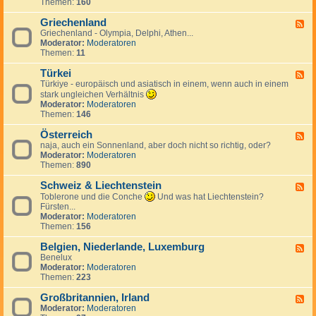
e
Themen:
160
d
l
n
n
-
i
d
l
Griechenland
S
F
k
e
a
o
Griechenland - Olympia, Delphi, Athen...
e
,
r
n
n
Moderator:
Moderatoren
e
T
d
n
Themen:
11
d
s
F
e
-
c
r
n
Türkei
G
F
h
a
l
r
Türkiye - europäisch und asiatisch in einem, wenn auch in einem
e
e
n
a
i
e
stark ungleichen Verhältnis
c
k
n
e
d
Moderator:
Moderatoren
h
r
d
c
-
Themen:
146
i
e
S
h
T
e
i
p
e
ü
Österreich
n
F
c
a
n
r
naja, auch ein Sonnenland, aber doch nicht so richtig, oder?
,
e
h
n
l
k
Moderator:
Moderatoren
S
e
i
a
e
Themen:
890
l
d
e
n
i
o
-
n
d
Schweiz & Liechtenstein
w
Ö
F
a
s
e
Toblerone und die Conche
Und was hat Liechtenstein?
k
t
e
Fürsten...
e
e
d
Moderator:
Moderatoren
i
r
-
Themen:
156
r
S
e
c
Belgien, Niederlande, Luxemburg
F
i
h
Benelux
e
c
w
Moderator:
Moderatoren
e
h
e
Themen:
223
d
i
-
z
Großbritannien, Irland
B
F
&
e
Moderator:
Moderatoren
e
L