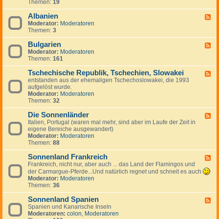
r
Themen:
19
F
w
n
R
e
Albanien
Y
F
g
e
Moderator:
Moderatoren
e
e
h
Themen:
3
e
n
e
d
,
m
Bulgarien
-
F
D
a
A
Moderator:
Moderatoren
e
ä
l
l
Themen:
161
e
n
i
b
d
e
g
a
Tschechische Republik, Tschechien, Slowakei
-
m
F
e
n
B
entstanden aus der ehemaligen Tschechoslowakei, die 1993
a
e
s
i
u
aufgelöst wurde.
r
e
J
e
l
Moderator:
Moderatoren
k
d
u
n
g
Themen:
32
,
-
g
a
I
T
o
r
Die Sonnenländer
s
s
F
s
i
l
c
Italien, Portugal (waren mal mehr, sind aber im Laufe der Zeit in
e
l
e
a
h
eigene Bereiche ausgewandert)
e
a
n
n
e
Moderator:
Moderatoren
d
w
d
c
Themen:
88
-
i
h
D
e
i
Sonnenland Frankreich
i
F
n
s
e
Frankreich, nicht nur, aber auch ... das Land der Flamingos und
e
c
S
e
der Carmargue-Pferde...Und natürlich regnet und schneit es auch
h
o
d
Moderator:
Moderatoren
e
n
-
Themen:
36
R
n
S
e
e
o
Sonnenland Spanien
F
p
n
n
Spanien und Kanarische Inseln
e
u
l
n
Moderatoren:
colon
,
Moderatoren
e
b
ä