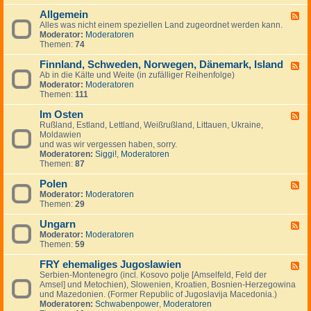
-
Allgemein
K
F
l
Alles was nicht einem speziellen Land zugeordnet werden kann.
e
e
Moderator:
Moderatoren
e
i
Themen:
74
d
n
-
a
Finnland, Schweden, Norwegen, Dänemark, Island
A
F
n
l
Ab in die Kälte und Weite (in zufälliger Reihenfolge)
e
z
l
Moderator:
Moderatoren
e
e
g
Themen:
111
d
i
e
-
g
m
Im Osten
F
F
e
e
i
Rußland, Estland, Lettland, Weißrußland, Littauen, Ukraine,
e
n
i
n
Moldawien
e
n
n
und was wir vergessen haben, sorry.
d
l
Moderatoren:
Siggi!
,
Moderatoren
-
a
Themen:
87
I
n
m
d
Polen
O
F
,
s
Moderator:
Moderatoren
e
S
t
Themen:
29
e
c
e
d
h
n
Ungarn
-
F
w
P
Moderator:
Moderatoren
e
e
o
Themen:
59
e
d
l
d
e
e
FRY ehemaliges Jugoslawien
-
F
n
n
U
Serbien-Montenegro (incl. Kosovo polje [Amselfeld, Feld der
e
,
n
Amsel] und Metochien), Slowenien, Kroatien, Bosnien-Herzegowina
e
N
g
und Mazedonien. (Former Republic of Jugoslavija Macedonia.)
d
o
a
Moderatoren:
Schwabenpower
,
Moderatoren
-
r