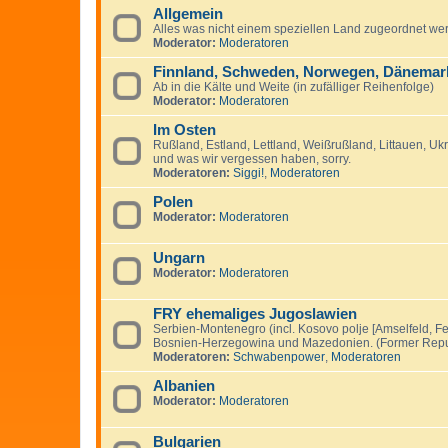
Allgemein
Alles was nicht einem speziellen Land zugeordnet we
Moderator:
Moderatoren
Finnland, Schweden, Norwegen, Dänemark
Ab in die Kälte und Weite (in zufälliger Reihenfolge)
Moderator:
Moderatoren
Im Osten
Rußland, Estland, Lettland, Weißrußland, Littauen, U
und was wir vergessen haben, sorry.
Moderatoren:
Siggi!
,
Moderatoren
Polen
Moderator:
Moderatoren
Ungarn
Moderator:
Moderatoren
FRY ehemaliges Jugoslawien
Serbien-Montenegro (incl. Kosovo polje [Amselfeld, Fe
Bosnien-Herzegowina und Mazedonien. (Former Repub
Moderatoren:
Schwabenpower
,
Moderatoren
Albanien
Moderator:
Moderatoren
Bulgarien