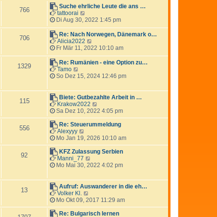
e
Suche ehrliche Leute die ans …
766
s
N
tattoorai
t
e
Di Aug 30, 2022 1:45 pm
e
u
r
e
Re: Nach Norwegen, Dänemark o…
706
B
s
N
Alicia2022
e
t
e
Fr Mär 11, 2022 10:10 am
i
e
u
t
r
e
Re: Rumänien - eine Option zu…
1329
r
B
s
N
Tamo
a
e
t
e
So Dez 15, 2024 12:46 pm
g
i
e
u
t
r
e
r
B
s
Biete: Gutbezahlte Arbeit in …
115
a
e
t
N
Krakow2022
g
i
e
e
Sa Dez 10, 2022 4:05 pm
t
r
u
r
B
e
Re: Steuerummeldung
556
a
e
N
s
Alexyyy
g
i
e
t
Mo Jan 19, 2026 10:10 am
t
u
e
r
e
r
KFZ Zulassung Serbien
92
a
s
N
B
Manni_77
g
t
e
e
Mo Mai 30, 2022 4:02 pm
e
u
i
r
e
t
B
s
r
Aufruf: Auswanderer in die eh…
13
e
t
a
N
Volker Kl.
i
e
g
e
Mo Okt 09, 2017 11:29 am
t
r
u
r
B
e
Re: Bulgarisch lernen