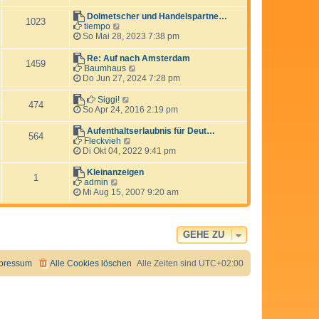
i
e
u
t
r
e
Dolmetscher und Handelspartne…
r
1023
B
s
N
tiempo
a
e
t
e
So Mai 28, 2023 7:38 pm
g
i
e
u
t
r
e
Re: Auf nach Amsterdam
r
1459
B
s
N
Baumhaus
a
e
t
e
Do Jun 27, 2024 7:28 pm
g
i
e
u
t
r
e
N
Siggi!
r
474
B
s
e
So Apr 24, 2016 2:19 pm
a
e
t
u
g
i
e
e
Aufenthaltserlaubnis für Deut…
t
564
r
s
N
Fleckvieh
r
B
t
e
Di Okt 04, 2022 9:41 pm
a
e
e
u
g
i
r
e
Kleinanzeigen
1
t
B
s
N
admin
r
e
t
e
Mi Aug 15, 2007 9:20 am
a
i
e
u
g
t
r
e
r
B
s
a
e
t
GEHE ZU
g
i
e
t
r
r
B
pressum
Alle Cookies löschen
Alle Zeiten sind
UTC+02:00
a
e
g
i
t
r
a