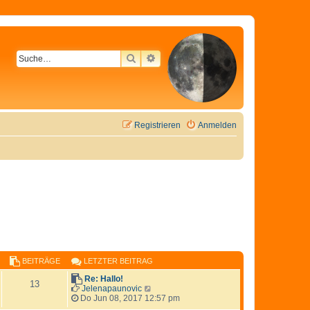
SUCHE
ERWEITERTE SUCHE
Registrieren
Anmelden
BEITRÄGE
LETZTER BEITRAG
Re: Hallo!
13
N
Jelenapaunovic
e
Do Jun 08, 2017 12:57 pm
u