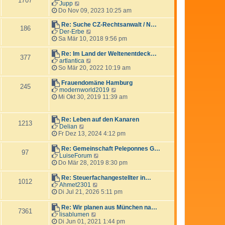
1707
a
e
N
s
Jupp
g
i
e
t
Do Nov 09, 2023 10:25 am
t
u
e
r
e
r
Re: Suche CZ-Rechtsanwalt / N…
186
a
s
N
B
Der-Erbe
g
t
e
e
Sa Mär 10, 2018 9:56 pm
e
u
i
r
e
t
Re: Im Land der Weltenentdeck…
377
B
s
r
N
artlantica
e
t
a
e
So Mär 20, 2022 10:19 am
i
e
g
u
t
r
e
Frauendomäne Hamburg
245
r
B
s
N
modernworld2019
a
e
t
e
Mi Okt 30, 2019 11:39 am
g
i
e
u
t
r
e
r
B
s
Re: Leben auf den Kanaren
a
1213
e
t
N
Delian
g
i
e
e
Fr Dez 13, 2024 4:12 pm
t
r
u
r
B
e
Re: Gemeinschaft Peleponnes G…
a
97
e
s
N
LuiseForum
g
i
t
e
Do Mär 28, 2019 8:30 pm
t
e
u
r
r
e
Re: Steuerfachangestellter in…
a
1012
B
s
N
Ahmet2301
g
e
t
e
Di Jul 21, 2026 5:11 pm
i
e
u
t
r
e
Re: Wir planen aus München na…
r
7361
B
s
N
lisablumen
a
e
t
e
Di Jun 01, 2021 1:44 pm
g