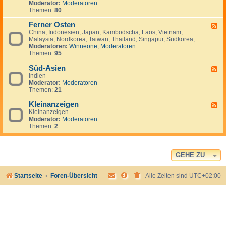
Moderator:
Moderatoren
-
Themen:
80
N
a
Ferner Osten
h
F
e
China, Indonesien, Japan, Kambodscha, Laos, Vietnam,
e
r
Malaysia, Nordkorea, Taiwan, Thailand, Singapur, Südkorea, ...
e
O
Moderatoren:
Winneone
,
Moderatoren
d
s
Themen:
95
-
t
F
e
Süd-Asien
e
F
n
r
Indien
e
n
Moderator:
Moderatoren
e
e
Themen:
21
d
r
-
O
Kleinanzeigen
S
F
s
ü
Kleinanzeigen
e
t
d
Moderator:
Moderatoren
e
e
-
Themen:
2
d
n
A
-
s
K
i
l
e
e
GEHE ZU
n
i
n
Startseite
Foren-Übersicht
Alle Zeiten sind
UTC+02:00
a
n
z
e
i
g
e
n