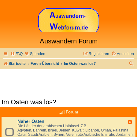
Auswandern Forum
FAQ
Spenden
Registrieren
Anmelden
S
Startseite
Foren-Übersicht
Im Osten was los?
u
c
h
e
Im Osten was los?
Forum
Naher Osten
F
Die Länder der arabischen Halbinsel. Z.B.
e
Ägypten, Bahrein, Israel, Jemen, Kuwait, Libanon, Oman, Palästina,
e
Qatar, Saudi Arabien, Syrien, Vereinigte Arabische Emirate, Jordanien
d