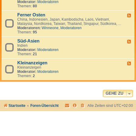
Moderator:
Moderatoren
-
Themen:
80
N
a
Ferner Osten
h
F
e
China, Indonesien, Japan, Kambodscha, Laos, Vietnam,
e
r
Malaysia, Nordkorea, Taiwan, Thailand, Singapur, Südkorea, ...
e
O
Moderatoren:
Winneone
,
Moderatoren
d
s
Themen:
95
-
t
F
e
Süd-Asien
e
F
n
r
Indien
e
n
Moderator:
Moderatoren
e
e
Themen:
21
d
r
-
O
Kleinanzeigen
S
F
s
ü
Kleinanzeigen
e
t
d
Moderator:
Moderatoren
e
e
-
Themen:
2
d
n
A
-
s
K
i
l
e
e
GEHE ZU
n
i
n
Startseite
Foren-Übersicht
Alle Zeiten sind
UTC+02:00
a
n
z
e
i
g
e
n