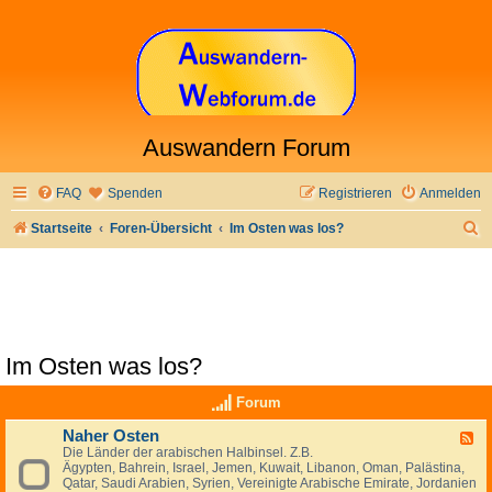
Auswandern Forum
FAQ
Spenden
Registrieren
Anmelden
S
Startseite
Foren-Übersicht
Im Osten was los?
u
c
h
e
Im Osten was los?
Forum
Naher Osten
F
Die Länder der arabischen Halbinsel. Z.B.
e
Ägypten, Bahrein, Israel, Jemen, Kuwait, Libanon, Oman, Palästina,
e
Qatar, Saudi Arabien, Syrien, Vereinigte Arabische Emirate, Jordanien
d