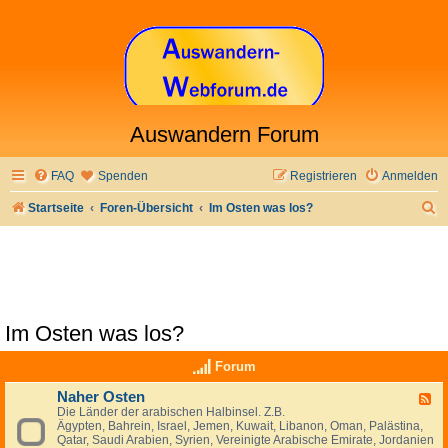
Auswandern Forum
FAQ
Spenden
Registrieren
Anmelden
S
Startseite
Foren-Übersicht
Im Osten was los?
u
c
h
e
Im Osten was los?
Forum
Naher Osten
F
Die Länder der arabischen Halbinsel. Z.B.
e
Ägypten, Bahrein, Israel, Jemen, Kuwait, Libanon, Oman, Palästina,
e
Qatar, Saudi Arabien, Syrien, Vereinigte Arabische Emirate, Jordanien
d