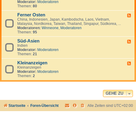
Moderator:
Moderatoren
-
Themen:
80
N
a
Ferner Osten
h
F
e
China, Indonesien, Japan, Kambodscha, Laos, Vietnam,
e
r
Malaysia, Nordkorea, Taiwan, Thailand, Singapur, Südkorea, ...
e
O
Moderatoren:
Winneone
,
Moderatoren
d
s
Themen:
95
-
t
F
e
Süd-Asien
e
F
n
r
Indien
e
n
Moderator:
Moderatoren
e
e
Themen:
21
d
r
-
O
Kleinanzeigen
S
F
s
ü
Kleinanzeigen
e
t
d
Moderator:
Moderatoren
e
e
-
Themen:
2
d
n
A
-
s
K
i
l
e
e
GEHE ZU
n
i
n
Startseite
Foren-Übersicht
Alle Zeiten sind
UTC+02:00
a
n
z
e
i
g
e
n