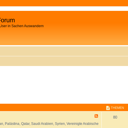
Forum
 User in Sachen Auswandern
THEMEN
F
80
e
n, Palästina, Qatar, Saudi Arabien, Syrien, Vereinigte Arabische
e
d