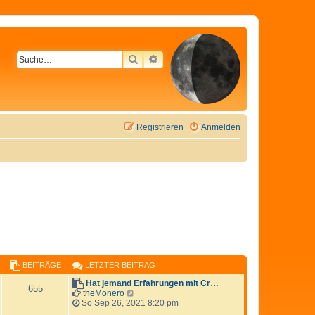
SUCHE
ERWEITERTE SUCHE
Registrieren
Anmelden
BEITRÄGE
LETZTER BEITRAG
Hat jemand Erfahrungen mit Cr…
655
N
theMonero
e
So Sep 26, 2021 8:20 pm
u