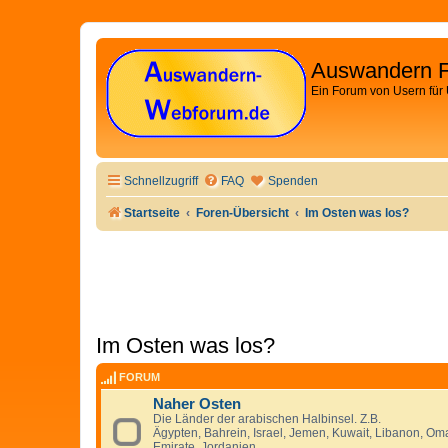
Auswandern 
Ein Forum von Usern für
Schnellzugriff
FAQ
Spenden
Startseite
Foren-Übersicht
Im Osten was los?
Im Osten was los?
FORUM
Naher Osten
Die Länder der arabischen Halbinsel. Z.B.
Ägypten, Bahrein, Israel, Jemen, Kuwait, Libanon, Oma
Emirate, Jordanien