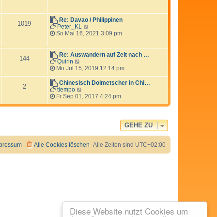
e
s
t
Re: Davao / Philippinen
1019
e
N
Peter_KL
r
e
So Mai 16, 2021 3:09 pm
B
u
e
e
i
s
Re: Auswandern auf Zeit nach …
144
t
t
N
Quirin
r
e
e
Mo Jul 15, 2019 12:14 pm
a
r
u
g
B
e
Chinesisch Dolmetscher in Chi…
2
e
s
N
tiempo
i
t
e
Fr Sep 01, 2017 4:24 pm
t
e
u
r
r
e
a
B
s
g
e
t
GEHE ZU
i
e
t
r
r
B
pressum
Alle Cookies löschen
Alle Zeiten sind
UTC+02:00
a
e
g
i
t
r
a
g
Diese Website nutzt Cookies um