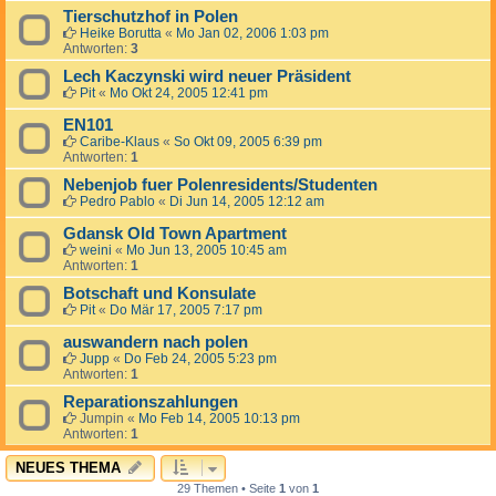
Tierschutzhof in Polen
Heike Borutta
«
Mo Jan 02, 2006 1:03 pm
Antworten:
3
Lech Kaczynski wird neuer Präsident
Pit
«
Mo Okt 24, 2005 12:41 pm
EN101
Caribe-Klaus
«
So Okt 09, 2005 6:39 pm
Antworten:
1
Nebenjob fuer Polenresidents/Studenten
Pedro Pablo
«
Di Jun 14, 2005 12:12 am
Gdansk Old Town Apartment
weini
«
Mo Jun 13, 2005 10:45 am
Antworten:
1
Botschaft und Konsulate
Pit
«
Do Mär 17, 2005 7:17 pm
auswandern nach polen
Jupp
«
Do Feb 24, 2005 5:23 pm
Antworten:
1
Reparationszahlungen
Jumpin
«
Mo Feb 14, 2005 10:13 pm
Antworten:
1
NEUES THEMA
29 Themen • Seite
1
von
1