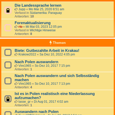
Die Landessprache lernen
Jupp
«
Mo Mai 25, 2020 8:51 am
Verfasst in
Südamerika: Paraguay
Antworten:
10
Forenaktualisierung
rio
«
Mi Mai 03, 2023 12:05 pm
Verfasst in
Wichtige Hinweise
Antworten:
8
Themen
Biete: Gutbezahlte Arbeit in Krakau!
Krakow2022
«
Sa Dez 10, 2022 4:05 pm
Nach Polen auswandern
Vire1965
«
So Dez 10, 2017 7:15 pm
Antworten:
1
Nach Polen auswandern und sich Selbsständig
machen
Vire1965
«
So Dez 10, 2017 7:13 pm
Antworten:
4
Ist es in Polen realistisch eine Niederlassung
aufzumachen?
lasse_gr
«
Di Aug 01, 2017 4:02 am
Antworten:
1
Auswandern nach Polen