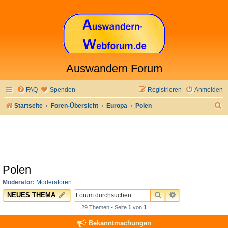
Auswandern Forum
FAQ
Spenden
Registrieren
Anmelden
S
Startseite
Foren-Übersicht
Europa
Polen
u
c
h
e
Polen
Moderator:
Moderatoren
SUCHE
ERWEITERTE 
NEUES THEMA
29 Themen • Seite
1
von
1
Bekanntmachungen