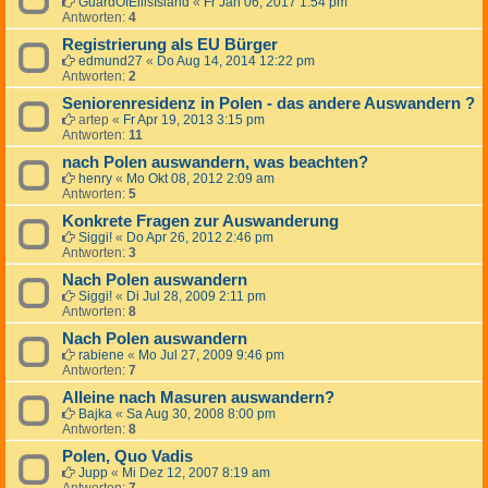
GuardOfEllisIsland
«
Fr Jan 06, 2017 1:54 pm
Antworten:
4
Registrierung als EU Bürger
edmund27
«
Do Aug 14, 2014 12:22 pm
Antworten:
2
Seniorenresidenz in Polen - das andere Auswandern ?
artep
«
Fr Apr 19, 2013 3:15 pm
Antworten:
11
nach Polen auswandern, was beachten?
henry
«
Mo Okt 08, 2012 2:09 am
Antworten:
5
Konkrete Fragen zur Auswanderung
Siggi!
«
Do Apr 26, 2012 2:46 pm
Antworten:
3
Nach Polen auswandern
Siggi!
«
Di Jul 28, 2009 2:11 pm
Antworten:
8
Nach Polen auswandern
rabiene
«
Mo Jul 27, 2009 9:46 pm
Antworten:
7
Alleine nach Masuren auswandern?
Bajka
«
Sa Aug 30, 2008 8:00 pm
Antworten:
8
Polen, Quo Vadis
Jupp
«
Mi Dez 12, 2007 8:19 am