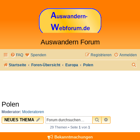
Auswandern Forum
FAQ
Spenden
Registrieren
Anmelden
S
Startseite
Foren-Übersicht
Europa
Polen
u
c
h
e
Polen
Moderator:
Moderatoren
SUCHE
ERWEITERTE 
NEUES THEMA
29 Themen • Seite
1
von
1
Bekanntmachungen