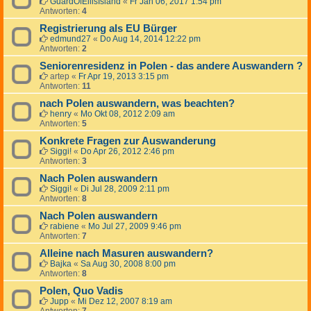
GuardOfEllisIsland
«
Fr Jan 06, 2017 1:54 pm
Antworten:
4
Registrierung als EU Bürger
edmund27
«
Do Aug 14, 2014 12:22 pm
Antworten:
2
Seniorenresidenz in Polen - das andere Auswandern ?
artep
«
Fr Apr 19, 2013 3:15 pm
Antworten:
11
nach Polen auswandern, was beachten?
henry
«
Mo Okt 08, 2012 2:09 am
Antworten:
5
Konkrete Fragen zur Auswanderung
Siggi!
«
Do Apr 26, 2012 2:46 pm
Antworten:
3
Nach Polen auswandern
Siggi!
«
Di Jul 28, 2009 2:11 pm
Antworten:
8
Nach Polen auswandern
rabiene
«
Mo Jul 27, 2009 9:46 pm
Antworten:
7
Alleine nach Masuren auswandern?
Bajka
«
Sa Aug 30, 2008 8:00 pm
Antworten:
8
Polen, Quo Vadis
Jupp
«
Mi Dez 12, 2007 8:19 am