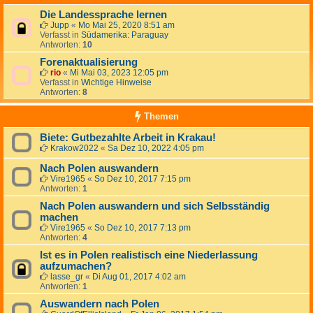
Die Landessprache lernen
Jupp
«
Mo Mai 25, 2020 8:51 am
Verfasst in
Südamerika: Paraguay
Antworten:
10
Forenaktualisierung
rio
«
Mi Mai 03, 2023 12:05 pm
Verfasst in
Wichtige Hinweise
Antworten:
8
Themen
Biete: Gutbezahlte Arbeit in Krakau!
Krakow2022
«
Sa Dez 10, 2022 4:05 pm
Nach Polen auswandern
Vire1965
«
So Dez 10, 2017 7:15 pm
Antworten:
1
Nach Polen auswandern und sich Selbsständig
machen
Vire1965
«
So Dez 10, 2017 7:13 pm
Antworten:
4
Ist es in Polen realistisch eine Niederlassung
aufzumachen?
lasse_gr
«
Di Aug 01, 2017 4:02 am
Antworten:
1
Auswandern nach Polen