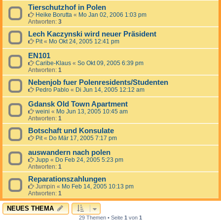
Tierschutzhof in Polen
Heike Borutta
«
Mo Jan 02, 2006 1:03 pm
Antworten:
3
Lech Kaczynski wird neuer Präsident
Pit
«
Mo Okt 24, 2005 12:41 pm
EN101
Caribe-Klaus
«
So Okt 09, 2005 6:39 pm
Antworten:
1
Nebenjob fuer Polenresidents/Studenten
Pedro Pablo
«
Di Jun 14, 2005 12:12 am
Gdansk Old Town Apartment
weini
«
Mo Jun 13, 2005 10:45 am
Antworten:
1
Botschaft und Konsulate
Pit
«
Do Mär 17, 2005 7:17 pm
auswandern nach polen
Jupp
«
Do Feb 24, 2005 5:23 pm
Antworten:
1
Reparationszahlungen
Jumpin
«
Mo Feb 14, 2005 10:13 pm
Antworten:
1
NEUES THEMA
29 Themen • Seite
1
von
1